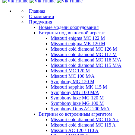
Главная
О компании
Продукция
Новые модели оборудования
Витрины под выносной агрегат
Missouri enigma MC 122 M
Missouri enigma MK 120 M
Missouri cold diamond MC 126 M
Missouri cold diamond MC 117 M
Missouri cold diamond MC 116 M/A
Missouri cold diamond MC 115 M/A
Missouri MC 120 M
Missouri MC 100 M/A
Symphony MG 120 M
Missouri sapphire MK 115 M
Symphony MG 100 M/А
Symphony luxe MG 120 M
Symphony luxe MG 100 M
Symphony Duos AG 200 M/A
Витрины со встроенным агрегатом
Missouri cold diamond MC 116 A-r
Missouri cold diamond MC 115 A
Missouri AC 120 / 110 A