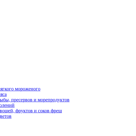
ягкого мороженого
яса
ыбы, пресервов и морепродуктов
олений
вощей, фруктов и соков фреш
ветов