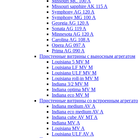
Missouri MC 100 A
Missouri sapphire AK 115 A
Symphony AG 120 A
Symphony MG 100 А
Georgia AG 120 A
Sonata AG 119 A
Minnesota AG 120 A
Carolina AG 108 A
Opera AG 097 A
Prima AG 090 A
Пристенные витрины с выносным агрегатом
Louisiana 5 MV M
Louisiana LF MV M
Louisiana ULF MV M
Louisiana roll-in MV M
Indiana 3/2 MV M
Indiana optima MV M
Indiana eco MV M
Пристенные витрины со встроенным агрегат
Indiana medium AV A
Indiana eco medium AV A
Indiana cube AV MT A
Indiana MV A
Louisiana MV A
Louisiana ULF AV A