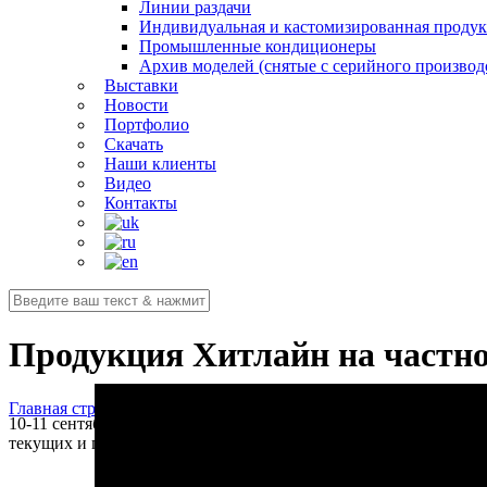
Линии раздачи
Индивидуальная и кастомизированная проду
Промышленные кондиционеры
Архив моделей (снятые с серийного производ
Выставки
Новости
Портфолио
Скачать
Наши клиенты
Видео
Контакты
Продукция Хитлайн на частной
Главная страница
/
Новости
/
Продукция Хитлайн на частной выст
10-11 сентября компания Sofe-group приняла участие в закрыт
текущих и потенциальных партнеров торговой сети и прошла 