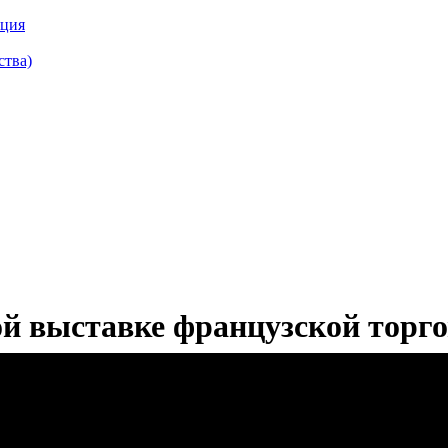
кция
ства)
 выставке французской торгов
авке французской торговой сети E.Leclerc
ой выставке, организованной одной из крупнейших торговых сете
в выставочном центре столицы Польши – Warszawskie Centrum 