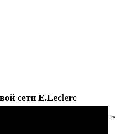
ой сети E.Leclerc
й Франции – E.Leclerc. Выставка организована для всех
EXPO XXI.