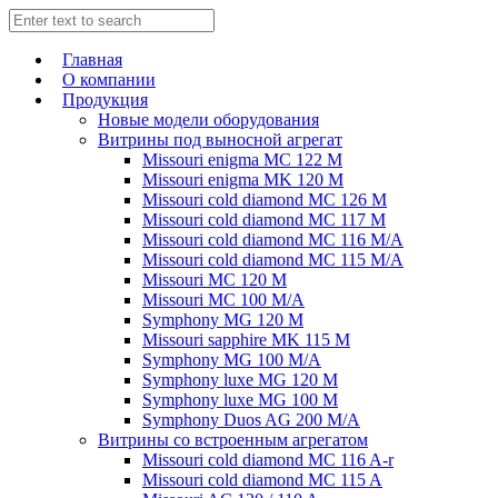
Главная
О компании
Продукция
Новые модели оборудования
Витрины под выносной агрегат
Missouri enigma MC 122 M
Missouri enigma MK 120 M
Missouri cold diamond MC 126 M
Missouri cold diamond MC 117 M
Missouri cold diamond MC 116 M/A
Missouri cold diamond MC 115 M/A
Missouri MC 120 M
Missouri MC 100 M/A
Symphony MG 120 M
Missouri sapphire MK 115 M
Symphony MG 100 M/А
Symphony luxe MG 120 M
Symphony luxe MG 100 M
Symphony Duos AG 200 M/A
Витрины со встроенным агрегатом
Missouri cold diamond MC 116 A-r
Missouri cold diamond MC 115 A