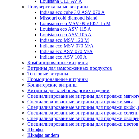
Louisiana ULF AV A
Полувертикальные витрины
Indiana eco cube 3/2 ASV 070 A
Missouri cold diamond island
Louisiana eco MSV 095/105/115 M
Louisiana eco ASV 115 A
Louisiana eco ASV 105 A
Indiana eco MSV 120 M
Indiana eco MSV 070 M/A
Indiana eco ASV 070 M/A
Indiana eco ASV 100 A
Комбинированные витрины
Витрины для замороженных продуктов
Тепловые витрины
Промоциональные витрины
Кондитерские витрины
Витрины для хлебопекарских изделий
Специализированные витрины для продажи мягког
Специализированные витрины для продажи мяса
Специализированные витрины для продажи рыбы, 
Специализированные витрины для продажи солени
Специализированные витрины для продажи овощей,
Специализированные витрины для продажи цветов
Шкафы
Шкафы tandem