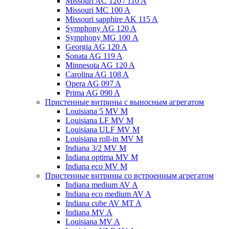
Missouri AC 120 / 110 A
Missouri MC 100 A
Missouri sapphire AK 115 A
Symphony AG 120 A
Symphony MG 100 А
Georgia AG 120 A
Sonata AG 119 A
Minnesota AG 120 A
Carolina AG 108 A
Opera AG 097 A
Prima AG 090 A
Пристенные витрины с выносным агрегатом
Louisiana 5 MV M
Louisiana LF MV M
Louisiana ULF MV M
Louisiana roll-in MV M
Indiana 3/2 MV M
Indiana optima MV M
Indiana eco MV M
Пристенные витрины со встроенным агрегатом
Indiana medium AV A
Indiana eco medium AV A
Indiana cube AV MT A
Indiana MV A
Louisiana MV A