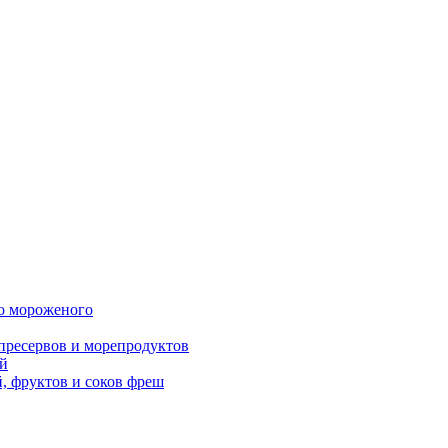
о мороженого
пресервов и морепродуктов
й
 фруктов и соков фреш