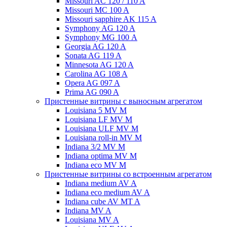
Missouri AC 120 / 110 A
Missouri MC 100 A
Missouri sapphire AK 115 A
Symphony AG 120 A
Symphony MG 100 А
Georgia AG 120 A
Sonata AG 119 A
Minnesota AG 120 A
Carolina AG 108 A
Opera AG 097 A
Prima AG 090 A
Пристенные витрины с выносным агрегатом
Louisiana 5 MV M
Louisiana LF MV M
Louisiana ULF MV M
Louisiana roll-in MV M
Indiana 3/2 MV M
Indiana optima MV M
Indiana eco MV M
Пристенные витрины со встроенным агрегатом
Indiana medium AV A
Indiana eco medium AV A
Indiana cube AV MT A
Indiana MV A
Louisiana MV A