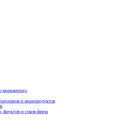
о мороженого
пресервов и морепродуктов
й
 фруктов и соков фреш