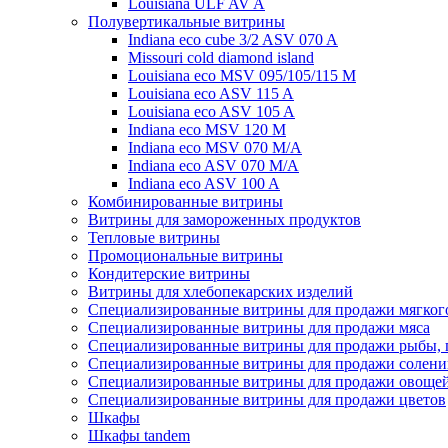
Louisiana ULF AV A
Полувертикальные витрины
Indiana eco cube 3/2 ASV 070 A
Missouri cold diamond island
Louisiana eco MSV 095/105/115 M
Louisiana eco ASV 115 A
Louisiana eco ASV 105 A
Indiana eco MSV 120 M
Indiana eco MSV 070 M/A
Indiana eco ASV 070 M/A
Indiana eco ASV 100 A
Комбинированные витрины
Витрины для замороженных продуктов
Тепловые витрины
Промоциональные витрины
Кондитерские витрины
Витрины для хлебопекарских изделий
Специализированные витрины для продажи мягког
Специализированные витрины для продажи мяса
Специализированные витрины для продажи рыбы, 
Специализированные витрины для продажи солени
Специализированные витрины для продажи овощей,
Специализированные витрины для продажи цветов
Шкафы
Шкафы tandem