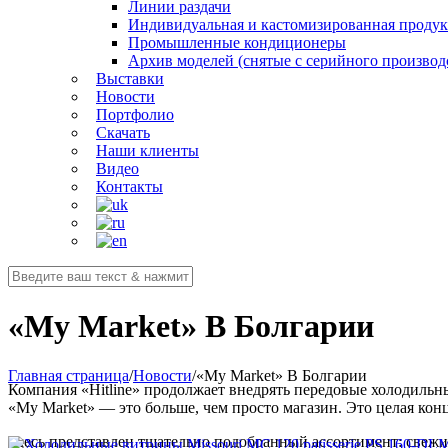
Линии раздачи
Индивидуальная и кастомизированная проду
Промышленные кондиционеры
Архив моделей (снятые с серийного производ
Выставки
Новости
Портфолио
Скачать
Наши клиенты
Видео
Контакты
«My Market» В Болгарии
Главная страница
/
Новости
/
«My Market» В Болгарии
Компания «Hitline» продолжает внедрять передовые холодильн
«My Market» — это больше, чем просто магазин. Это целая ко
Здесь представлен тщательно подобранный ассортимент: свежие