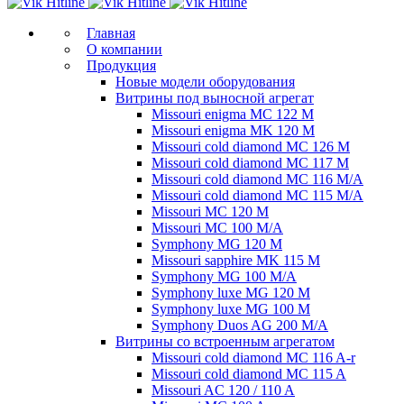
Главная
О компании
Продукция
Новые модели оборудования
Витрины под выносной агрегат
Missouri enigma MC 122 M
Missouri enigma MK 120 M
Missouri cold diamond MC 126 M
Missouri cold diamond MC 117 M
Missouri cold diamond MC 116 M/A
Missouri cold diamond MC 115 M/A
Missouri MC 120 M
Missouri MC 100 M/A
Symphony MG 120 M
Missouri sapphire MK 115 M
Symphony MG 100 M/А
Symphony luxe MG 120 M
Symphony luxe MG 100 M
Symphony Duos AG 200 M/A
Витрины со встроенным агрегатом
Missouri cold diamond MC 116 A-r
Missouri cold diamond MC 115 A
Missouri AC 120 / 110 A