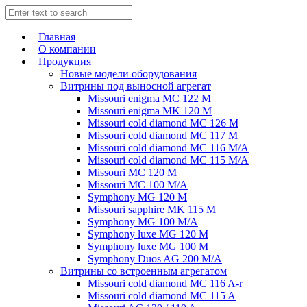
Главная
О компании
Продукция
Новые модели оборудования
Витрины под выносной агрегат
Missouri enigma MC 122 M
Missouri enigma MK 120 M
Missouri cold diamond MC 126 M
Missouri cold diamond MC 117 M
Missouri cold diamond MC 116 M/A
Missouri cold diamond MC 115 M/A
Missouri MC 120 M
Missouri MC 100 M/A
Symphony MG 120 M
Missouri sapphire MK 115 M
Symphony MG 100 M/А
Symphony luxe MG 120 M
Symphony luxe MG 100 M
Symphony Duos AG 200 M/A
Витрины со встроенным агрегатом
Missouri cold diamond MC 116 A-r
Missouri cold diamond MC 115 A