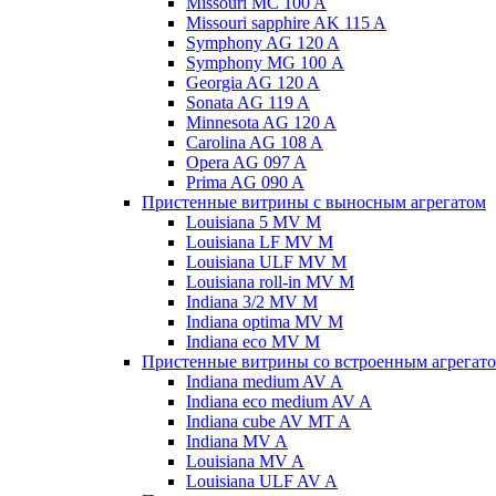
Missouri MC 100 A
Missouri sapphire AK 115 A
Symphony AG 120 A
Symphony MG 100 А
Georgia AG 120 A
Sonata AG 119 A
Minnesota AG 120 A
Carolina AG 108 A
Opera AG 097 A
Prima AG 090 A
Пристенные витрины с выносным агрегатом
Louisiana 5 MV M
Louisiana LF MV M
Louisiana ULF MV M
Louisiana roll-in MV M
Indiana 3/2 MV M
Indiana optima MV M
Indiana eco MV M
Пристенные витрины со встроенным агрегат
Indiana medium AV A
Indiana eco medium AV A
Indiana cube AV MT A
Indiana MV A
Louisiana MV A
Louisiana ULF AV A