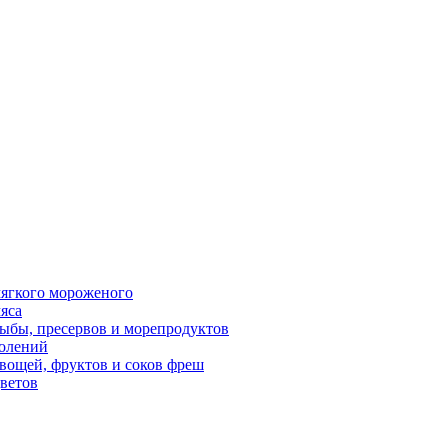
ягкого мороженого
яса
ыбы, пресервов и морепродуктов
олений
вощей, фруктов и соков фреш
ветов