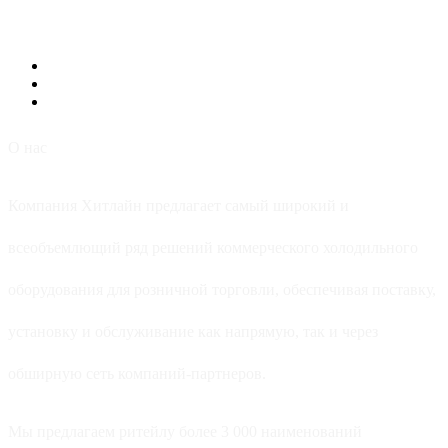
О нас
Компания Хитлайн предлагает самый широкий и
всеобъемлющий ряд решений коммерческого холодильного
оборудования для розничной торговли, обеспечивая поставку,
установку и обслуживание как напрямую, так и через
обширную сеть компаний-партнеров.
Мы предлагаем ритейлу более 3 000 наименований