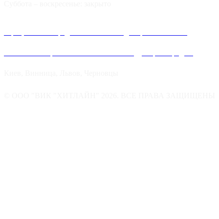
Суббота – воскресенье: закрыто
Официальные представительства и дилеров компании
Хитлайн в Украине можно найти в следующих городах:
Киев, Винница, Львов, Черновцы
© ООО "ВИК "ХИТЛАЙН" 2026. ВСЕ ПРАВА ЗАЩИЩЕНЫ