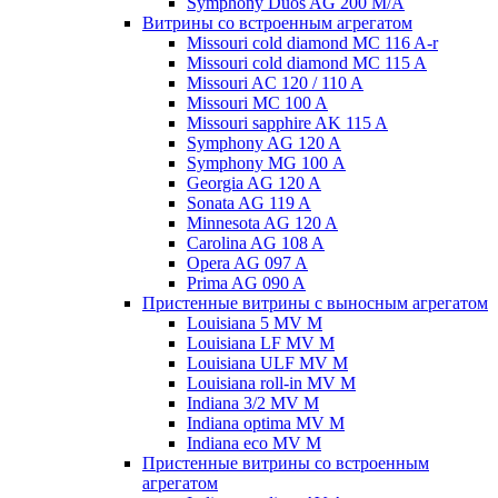
Symphony Duos AG 200 M/A
Витрины со встроенным агрегатом
Missouri cold diamond MC 116 A-r
Missouri cold diamond MC 115 A
Missouri AC 120 / 110 A
Missouri MC 100 A
Missouri sapphire AK 115 A
Symphony AG 120 A
Symphony MG 100 А
Georgia AG 120 A
Sonata AG 119 A
Minnesota AG 120 A
Carolina AG 108 A
Opera AG 097 A
Prima AG 090 A
Пристенные витрины с выносным агрегатом
Louisiana 5 MV M
Louisiana LF MV M
Louisiana ULF MV M
Louisiana roll-in MV M
Indiana 3/2 MV M
Indiana optima MV M
Indiana eco MV M
Пристенные витрины со встроенным
агрегатом