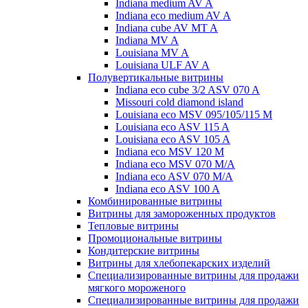
Indiana medium AV A
Indiana eco medium AV A
Indiana cube AV MT A
Indiana MV A
Louisiana MV A
Louisiana ULF AV A
Полувертикальные витрины
Indiana eco cube 3/2 ASV 070 A
Missouri cold diamond island
Louisiana eco MSV 095/105/115 M
Louisiana eco ASV 115 A
Louisiana eco ASV 105 A
Indiana eco MSV 120 M
Indiana eco MSV 070 M/A
Indiana eco ASV 070 M/A
Indiana eco ASV 100 A
Комбинированные витрины
Витрины для замороженных продуктов
Тепловые витрины
Промоциональные витрины
Кондитерские витрины
Витрины для хлебопекарских изделий
Специализированные витрины для продажи
мягкого мороженого
Специализированные витрины для продажи