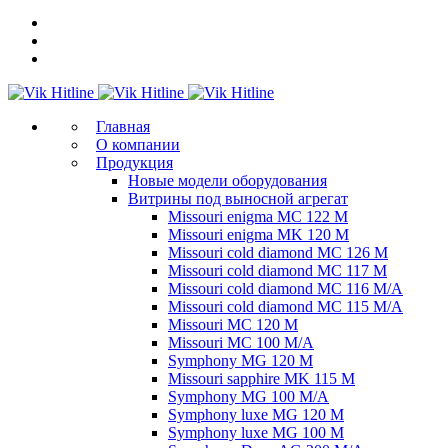
Главная
О компании
Продукция
Новые модели оборудования
Витрины под выносной агрегат
Missouri enigma MC 122 M
Missouri enigma MK 120 M
Missouri cold diamond MC 126 M
Missouri cold diamond MC 117 M
Missouri cold diamond MC 116 M/A
Missouri cold diamond MC 115 M/A
Missouri MC 120 M
Missouri MC 100 M/A
Symphony MG 120 M
Missouri sapphire MK 115 M
Symphony MG 100 M/А
Symphony luxe MG 120 M
Symphony luxe MG 100 M