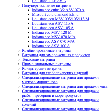
Louisiana ULF AV A
Полувертикальные витрины
Indiana eco cube 3/2 ASV 070 A
Missouri cold diamond island
Louisiana eco MSV 095/105/115 M
Louisiana eco ASV 115 A
Louisiana eco ASV 105 A
Indiana eco MSV 120 M
Indiana eco MSV 070 M/A
Indiana eco ASV 070 M/A
Indiana eco ASV 100 A
Комбинированные витрины
Витрины для замороженных продуктов
Тепловые витрины
Промоциональные витрины
Кондитерские витрины
Витрины для хлебопекарских изделий
Специализированные витрины для продажи
мягкого мороженого
Специализированные витрины для продажи мяса
Специализированные витрины для продажи
рыбы, пресервов и морепродуктов
Специализированные витрины для продажи
солений
Специализированные витрины для продажи