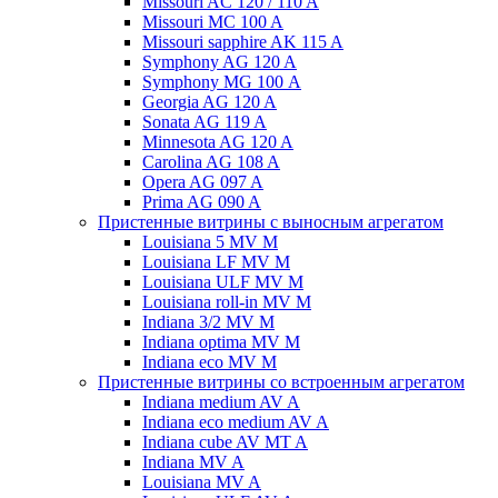
Missouri AC 120 / 110 A
Missouri MC 100 A
Missouri sapphire AK 115 A
Symphony AG 120 A
Symphony MG 100 А
Georgia AG 120 A
Sonata AG 119 A
Minnesota AG 120 A
Carolina AG 108 A
Opera AG 097 A
Prima AG 090 A
Пристенные витрины с выносным агрегатом
Louisiana 5 MV M
Louisiana LF MV M
Louisiana ULF MV M
Louisiana roll-in MV M
Indiana 3/2 MV M
Indiana optima MV M
Indiana eco MV M
Пристенные витрины со встроенным агрегатом
Indiana medium AV A
Indiana eco medium AV A
Indiana cube AV MT A
Indiana MV A
Louisiana MV A