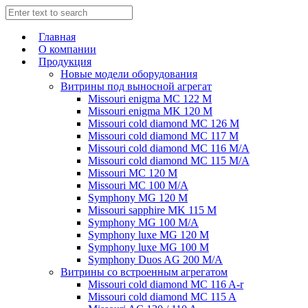
Главная
О компании
Продукция
Новые модели оборудования
Витрины под выносной агрегат
Missouri enigma MC 122 M
Missouri enigma MK 120 M
Missouri cold diamond MC 126 M
Missouri cold diamond MC 117 M
Missouri cold diamond MC 116 M/A
Missouri cold diamond MC 115 M/A
Missouri MC 120 M
Missouri MC 100 M/A
Symphony MG 120 M
Missouri sapphire MK 115 M
Symphony MG 100 M/А
Symphony luxe MG 120 M
Symphony luxe MG 100 M
Symphony Duos AG 200 M/A
Витрины со встроенным агрегатом
Missouri cold diamond MC 116 A-r
Missouri cold diamond MC 115 A