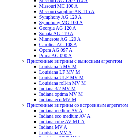
Missouri AC 120 / 110 A
Missouri MC 100 A
Missouri sapphire AK 115 A
Symphony AG 120 A
Symphony MG 100 А
Georgia AG 120 A
Sonata AG 119 A
Minnesota AG 120 A
Carolina AG 108 A
Opera AG 097 A
Prima AG 090 A
Пристенные витрины с выносным агрегатом
Louisiana 5 MV M
Louisiana LF MV M
Louisiana ULF MV M
Louisiana roll-in MV M
Indiana 3/2 MV M
Indiana optima MV M
Indiana eco MV M
Пристенные витрины со встроенным агрегатом
Indiana medium AV A
Indiana eco medium AV A
Indiana cube AV MT A
Indiana MV A
Louisiana MV A