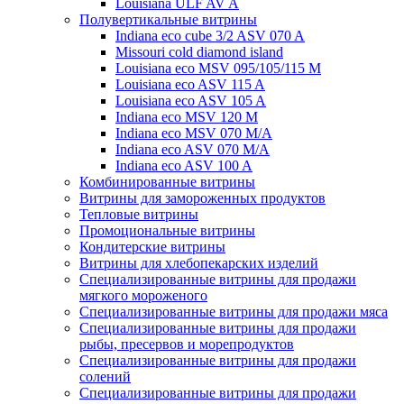
Louisiana ULF AV A
Полувертикальные витрины
Indiana eco cube 3/2 ASV 070 A
Missouri cold diamond island
Louisiana eco MSV 095/105/115 M
Louisiana eco ASV 115 A
Louisiana eco ASV 105 A
Indiana eco MSV 120 M
Indiana eco MSV 070 M/A
Indiana eco ASV 070 M/A
Indiana eco ASV 100 A
Комбинированные витрины
Витрины для замороженных продуктов
Тепловые витрины
Промоциональные витрины
Кондитерские витрины
Витрины для хлебопекарских изделий
Специализированные витрины для продажи
мягкого мороженого
Специализированные витрины для продажи мяса
Специализированные витрины для продажи
рыбы, пресервов и морепродуктов
Специализированные витрины для продажи
солений
Специализированные витрины для продажи