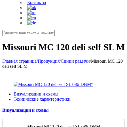
Контакты
Missouri MC 120 deli self SL M
Главная страница
/
Продукция
/
Линии раздачи
/
Missouri MC 120
deli self SL M
Визуализации и схемы
Технические характеристики
Визуализации и схемы
Missouri MC 120 deli self
SL
086-DBM