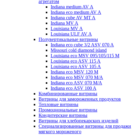
агрегатом
Indiana medium AV A
Indiana eco medium AV A
Indiana cube AV MT A
Indiana MV A
Louisiana MV A
Louisiana ULF AV A
Полувертикальные витрины
Indiana eco cube 3/2 ASV 070 A
Missouri cold diamond island
Louisiana eco MSV 095/105/115 M
Louisiana eco ASV 115 A
Louisiana eco ASV 105 A
Indiana eco MSV 120 M
Indiana eco MSV 070 M/A
Indiana eco ASV 070 M/A
Indiana eco ASV 100 A
Комбинированные витрины
Витрины для замороженных продуктов
Тепловые витрины
Промоциональные витрины
Кондитерские витрины
Витрины для хлебопекарских изделий
Специализированные витрины для продажи
мягкого мороженого