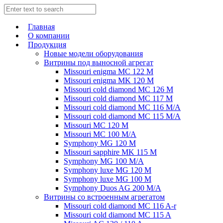
Главная
О компании
Продукция
Новые модели оборудования
Витрины под выносной агрегат
Missouri enigma MC 122 M
Missouri enigma MK 120 M
Missouri cold diamond MC 126 M
Missouri cold diamond MC 117 M
Missouri cold diamond MC 116 M/A
Missouri cold diamond MC 115 M/A
Missouri MC 120 M
Missouri MC 100 M/A
Symphony MG 120 M
Missouri sapphire MK 115 M
Symphony MG 100 M/А
Symphony luxe MG 120 M
Symphony luxe MG 100 M
Symphony Duos AG 200 M/A
Витрины со встроенным агрегатом
Missouri cold diamond MC 116 A-r
Missouri cold diamond MC 115 A