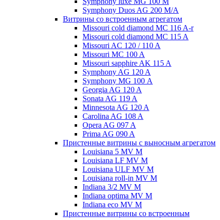
Symphony luxe MG 100 M
Symphony Duos AG 200 M/A
Витрины со встроенным агрегатом
Missouri cold diamond MC 116 A-r
Missouri cold diamond MC 115 A
Missouri AC 120 / 110 A
Missouri MC 100 A
Missouri sapphire AK 115 A
Symphony AG 120 A
Symphony MG 100 А
Georgia AG 120 A
Sonata AG 119 A
Minnesota AG 120 A
Carolina AG 108 A
Opera AG 097 A
Prima AG 090 A
Пристенные витрины с выносным агрегатом
Louisiana 5 MV M
Louisiana LF MV M
Louisiana ULF MV M
Louisiana roll-in MV M
Indiana 3/2 MV M
Indiana optima MV M
Indiana eco MV M
Пристенные витрины со встроенным