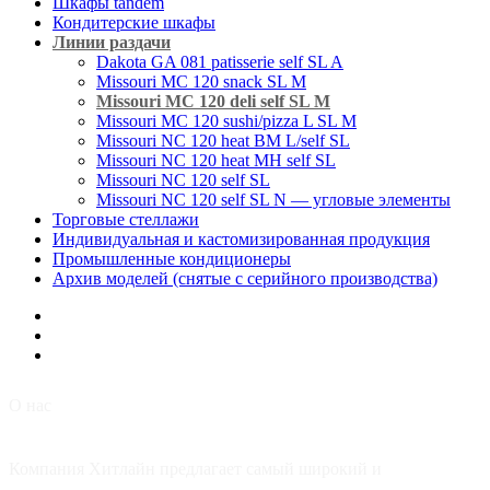
Шкафы tandem
Кондитерские шкафы
Линии раздачи
Dakota GA 081 patisserie self SL A
Missouri MC 120 snack SL M
Missouri MC 120 deli self SL M
Missouri MC 120 sushi/pizza L SL M
Missouri NC 120 heat BM L/self SL
Missouri NC 120 heat MH self SL
Missouri NC 120 self SL
Missouri NC 120 self SL N — угловые элементы
Торговые стеллажи
Индивидуальная и кастомизированная продукция
Промышленные кондиционеры
Архив моделей (снятые с серийного производства)
О нас
Компания Хитлайн предлагает самый широкий и