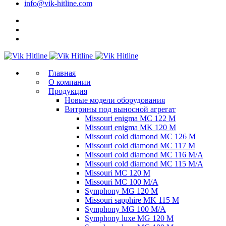
info@vik-hitline.com
Главная
О компании
Продукция
Новые модели оборудования
Витрины под выносной агрегат
Missouri enigma MC 122 M
Missouri enigma MK 120 M
Missouri cold diamond MC 126 M
Missouri cold diamond MC 117 M
Missouri cold diamond MC 116 M/A
Missouri cold diamond MC 115 M/A
Missouri MC 120 M
Missouri MC 100 M/A
Symphony MG 120 M
Missouri sapphire MK 115 M
Symphony MG 100 M/А
Symphony luxe MG 120 M