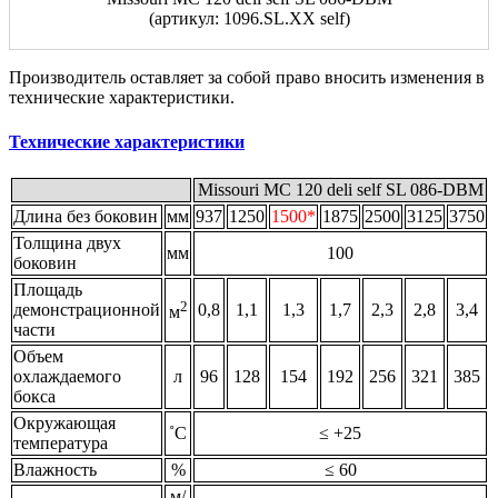
(артикул: 1096.SL.XX self)
Производитель оставляет за собой право вносить изменения в
технические характеристики.
Технические характеристики
Missouri MC 120 deli self SL 086-DBM
Длина без боковин
мм
937
1250
1500*
1875
2500
3125
3750
Толщина двух
мм
100
боковин
Площадь
2
демонстрационной
0,8
1,1
1,3
1,7
2,3
2,8
3,4
м
части
Объем
охлаждаемого
л
96
128
154
192
256
321
385
бокса
Окружающая
˚С
≤ +25
температура
Влажность
%
≤ 60
м/