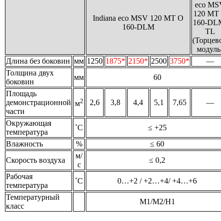
eco MS
120 MT
Indiana eco MSV 120 MT O
160-DL
160-DLМ
TL
(Торцев
модуль
Длина без боковин
мм
1250
1875*
2150*
2500
3750*
—
Толщина двух
мм
60
боковин
Площадь
2
демонстрационной
2,6
3,8
4,4
5,1
7,65
—
м
части
Окружающая
˚С
≤ +25
температура
Влажность
%
≤ 60
м/
Скорость воздуха
≤ 0,2
с
Рабочая
˚С
0…+2 / +2…+4/ +4…+6
температура
Температурный
М1/М2/Н1
класс