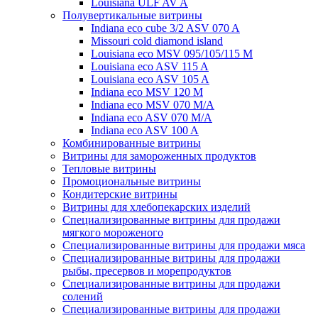
Louisiana ULF AV A
Полувертикальные витрины
Indiana eco cube 3/2 ASV 070 A
Missouri cold diamond island
Louisiana eco MSV 095/105/115 M
Louisiana eco ASV 115 A
Louisiana eco ASV 105 A
Indiana eco MSV 120 M
Indiana eco MSV 070 M/A
Indiana eco ASV 070 M/A
Indiana eco ASV 100 A
Комбинированные витрины
Витрины для замороженных продуктов
Тепловые витрины
Промоциональные витрины
Кондитерские витрины
Витрины для хлебопекарских изделий
Специализированные витрины для продажи
мягкого мороженого
Специализированные витрины для продажи мяса
Специализированные витрины для продажи
рыбы, пресервов и морепродуктов
Специализированные витрины для продажи
солений
Специализированные витрины для продажи