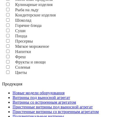
Кулинарные изделия
Рыба на льду
Кондитерские изделия
Шоколад
Горячие блюда
Суши
Пицца
Пресервы
Мягкое мороженое
Напитки
Фреш
Фрукты и овощи
Соленья
Цветы
Продукция
Новые модели оборудования
Витрины под выносной агрегат
Витрины со встроенным агрегатом
Пристенные витрины под выносной агрегат
Пристенные витрины со встроенным агрегатом
Полувертикальные витрины