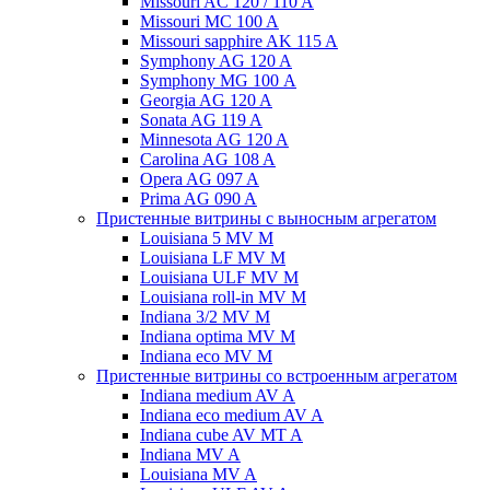
Missouri AC 120 / 110 A
Missouri MC 100 A
Missouri sapphire AK 115 A
Symphony AG 120 A
Symphony MG 100 А
Georgia AG 120 A
Sonata AG 119 A
Minnesota AG 120 A
Carolina AG 108 A
Opera AG 097 A
Prima AG 090 A
Пристенные витрины с выносным агрегатом
Louisiana 5 MV M
Louisiana LF MV M
Louisiana ULF MV M
Louisiana roll-in MV M
Indiana 3/2 MV M
Indiana optima MV M
Indiana eco MV M
Пристенные витрины со встроенным агрегатом
Indiana medium AV A
Indiana eco medium AV A
Indiana cube AV MT A
Indiana MV A
Louisiana MV A