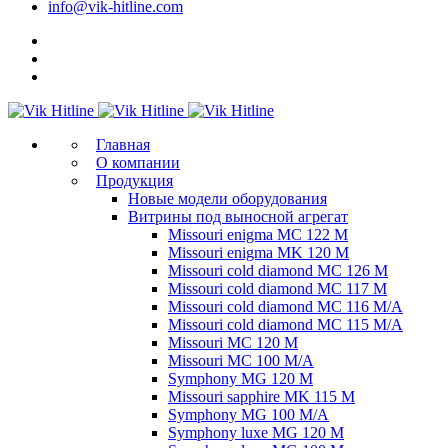
info@vik-hitline.com
Главная
О компании
Продукция
Новые модели оборудования
Витрины под выносной агрегат
Missouri enigma MC 122 M
Missouri enigma MK 120 M
Missouri cold diamond MC 126 M
Missouri cold diamond MC 117 M
Missouri cold diamond MC 116 M/A
Missouri cold diamond MC 115 M/A
Missouri MC 120 M
Missouri MC 100 M/A
Symphony MG 120 M
Missouri sapphire MK 115 M
Symphony MG 100 M/А
Symphony luxe MG 120 M