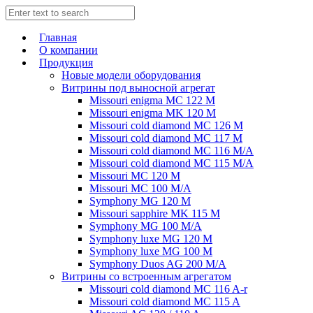
Главная
О компании
Продукция
Новые модели оборудования
Витрины под выносной агрегат
Missouri enigma MC 122 M
Missouri enigma MK 120 M
Missouri cold diamond MC 126 M
Missouri cold diamond MC 117 M
Missouri cold diamond MC 116 M/A
Missouri cold diamond MC 115 M/A
Missouri MC 120 M
Missouri MC 100 M/A
Symphony MG 120 M
Missouri sapphire MK 115 M
Symphony MG 100 M/А
Symphony luxe MG 120 M
Symphony luxe MG 100 M
Symphony Duos AG 200 M/A
Витрины со встроенным агрегатом
Missouri cold diamond MC 116 A-r
Missouri cold diamond MC 115 A