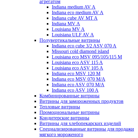
агрегатом
Indiana medium AV A
Indiana eco medium AV A
Indiana cube AV MT A
Indiana MV A
Louisiana MV A
Louisiana ULF AV A
Полувертикальные витрины
Indiana eco cube 3/2 ASV 070 A
Missouri cold diamond island
Louisiana eco MSV 095/105/115 M
Louisiana eco ASV 115 A
Louisiana eco ASV 105 A
Indiana eco MSV 120 M
Indiana eco MSV 070 M/A
Indiana eco ASV 070 M/A
Indiana eco ASV 100 A
Комбинированные витрины
Витрины для замороженных продуктов
Тепловые витрины
Промоциональные витрины
Кондитерские витрины
Витрины для хлебопекарских изделий
Специализированные витрины для продажи
мягкого мороженого