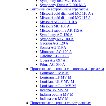
Symphony luxe MG 100 M
Symphony Duos AG 200 M/A
Витрины со встроенным агрегатом
Missouri cold diamond MC 116 A-r
Missouri cold diamond MC 115 A
Missouri AC 120 / 110 A
Missouri MC 100 A
Missouri sapphire AK 115 A
Symphony AG 120 A
Symphony MG 100 А
Georgia AG 120 A
Sonata AG 119 A
Minnesota AG 120 A
Carolina AG 108 A
Opera AG 097 A
Prima AG 090 A
Пристенные витрины с выносным агрегатом
Louisiana 5 MV M
Louisiana LF MV M
Louisiana ULF MV M
Louisiana roll-in MV M
Indiana 3/2 MV M
Indiana optima MV M
Indiana eco MV M
Пристенные витрины со встроенным