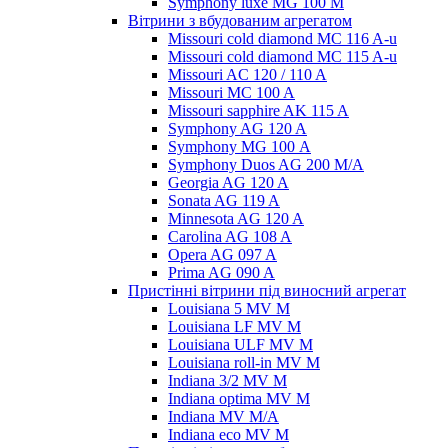
Symphony luxe MG 100 M
Вітрини з вбудованим агрегатом
Missouri cold diamond MC 116 A-u
Missouri cold diamond MC 115 A-u
Missouri AC 120 / 110 A
Missouri MC 100 A
Missouri sapphire AK 115 A
Symphony AG 120 A
Symphony MG 100 А
Symphony Duos AG 200 M/A
Georgia AG 120 A
Sonata AG 119 A
Minnesota AG 120 A
Carolina AG 108 A
Opera AG 097 A
Prima AG 090 A
Пристінні вітрини під виносний агрегат
Louisiana 5 MV M
Louisiana LF MV M
Louisiana ULF MV M
Louisiana roll-in MV M
Indiana 3/2 MV M
Indiana optima MV M
Indiana MV M/A
Indiana eco MV M