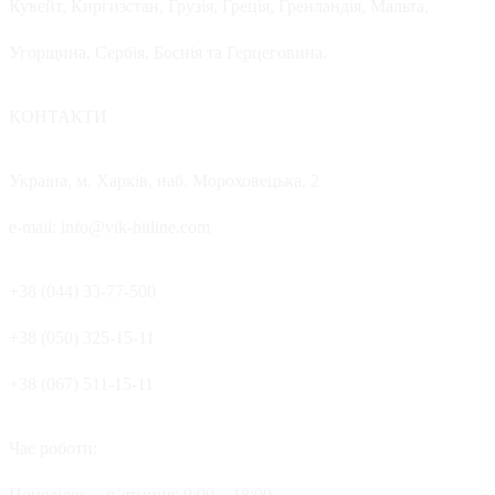
Кувейт, Киргизстан, Грузія, Греція, Гренландія, Мальта,
Угорщина, Сербія, Боснія та Герцеговина.
КОНТАКТИ
Україна, м. Харків, наб. Мороховецька, 2
e-mail: info@vik-hitline.com
+38 (044) 33-77-500
+38 (050) 325-15-11
+38 (067) 511-15-11
Час роботи:
Понеділок – п’ятниця: 9:00 – 18:00