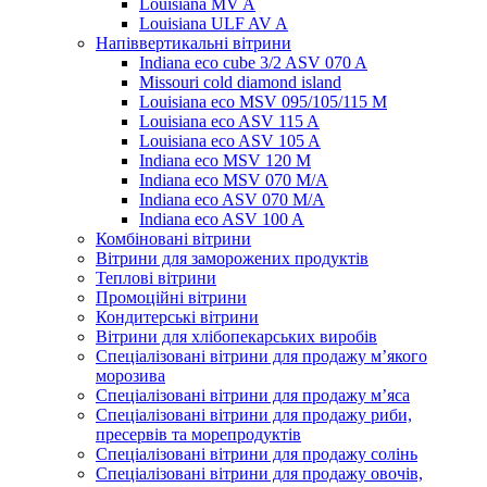
Louisiana MV A
Louisiana ULF AV A
Напіввертикальні вітрини
Indiana eco cube 3/2 ASV 070 A
Missouri cold diamond island
Louisiana eco MSV 095/105/115 M
Louisiana eco ASV 115 A
Louisiana eco ASV 105 A
Indiana eco MSV 120 M
Indiana eco MSV 070 M/A
Indiana eco ASV 070 M/A
Indiana eco ASV 100 A
Комбіновані вітрини
Вітрини для заморожених продуктів
Теплові вітрини
Промоційні вітрини
Кондитерські вітрини
Вітрини для хлібопекарських виробів
Спеціалізовані вітрини для продажу м’якого
морозива
Спеціалізовані вітрини для продажу м’яса
Спеціалізовані вітрини для продажу риби,
пресервів та морепродуктів
Спеціалізовані вітрини для продажу солінь
Спеціалізовані вітрини для продажу овочів,