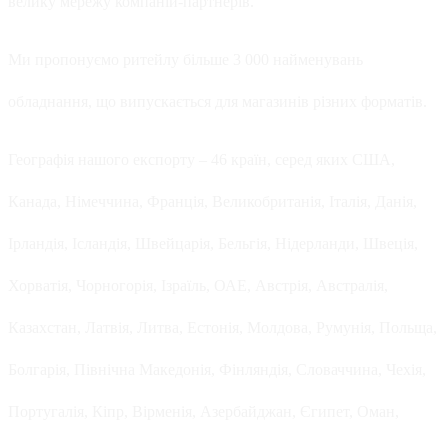
велику мережу компаній-партнерів.
Ми пропонуємо ритейлу більше 3 000 найменувань
обладнання, що випускається для магазинів різних форматів.
Географія нашого експорту – 46 країн, серед яких США,
Канада, Німеччина, Франція, Великобританія, Італія, Данія,
Ірландія, Ісландія, Швейцарія, Бельгія, Нідерланди, Швеція,
Хорватія, Чорногорія, Ізраїль, ОАЕ, Австрія, Австралія,
Казахстан, Латвія, Литва, Естонія, Молдова, Румунія, Польща,
Болгарія, Північна Македонія, Фінляндія, Словаччина, Чехія,
Португалія, Кіпр, Вірменія, Азербайджан, Єгипет, Оман,