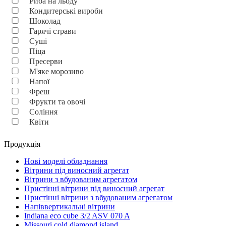
Риба на льоду
Кондитерські вироби
Шоколад
Гарячі страви
Суші
Піца
Пресерви
М'яке морозиво
Напої
Фреш
Фрукти та овочі
Соління
Квіти
Продукція
Нові моделі обладнання
Вітрини під виносний агрегат
Вітрини з вбудованим агрегатом
Пристінні вітрини під виносний агрегат
Пристінні вітрини з вбудованим агрегатом
Напіввертикальні вітрини
Indiana eco cube 3/2 ASV 070 A
Missouri cold diamond island