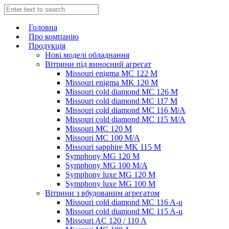
Головна
Про компанію
Продукція
Нові моделі обладнання
Вітрини під виносний агрегат
Missouri enigma MC 122 M
Missouri enigma MK 120 M
Missouri cold diamond MC 126 M
Missouri cold diamond MC 117 M
Missouri cold diamond MC 116 M/A
Missouri cold diamond MC 115 M/A
Missouri MC 120 M
Missouri MC 100 M/A
Missouri sapphire MK 115 M
Symphony MG 120 M
Symphony MG 100 M/А
Symphony luxe MG 120 M
Symphony luxe MG 100 M
Вітрини з вбудованим агрегатом
Missouri cold diamond MC 116 A-u
Missouri cold diamond MC 115 A-u
Missouri AC 120 / 110 A