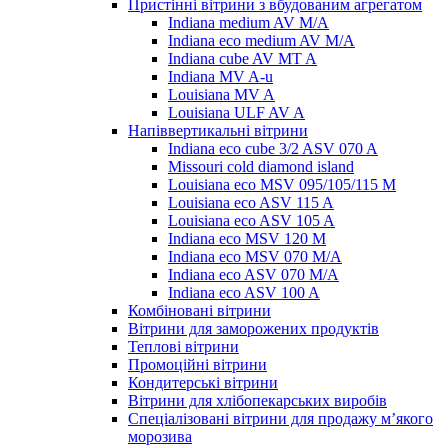
Пристінні вітрини з вбудованим агрегатом
Indiana medium AV M/A
Indiana eco medium AV M/A
Indiana cube AV MT A
Indiana MV A-u
Louisiana MV A
Louisiana ULF AV A
Напіввертикальні вітрини
Indiana eco cube 3/2 ASV 070 A
Missouri cold diamond island
Louisiana eco MSV 095/105/115 M
Louisiana eco ASV 115 A
Louisiana eco ASV 105 A
Indiana eco MSV 120 M
Indiana eco MSV 070 M/A
Indiana eco ASV 070 M/A
Indiana eco ASV 100 A
Комбіновані вітрини
Вітрини для заморожених продуктів
Теплові вітрини
Промоційні вітрини
Кондитерські вітрини
Вітрини для хлібопекарських виробів
Спеціалізовані вітрини для продажу м’якого
морозива