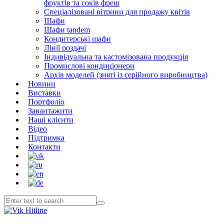
фруктів та соків фреш
Спеціалізовані вітрини для продажу квітів
Шафи
Шафи tandem
Кондитерські шафи
Лінії роздачі
Індивідуальна та кастомізована продукція
Промислові кондиціонери
Архів моделей (зняті із серійного виробництва)
Новини
Виставки
Портфоліо
Завантажити
Наші клієнти
Відео
Підтримка
Контакти