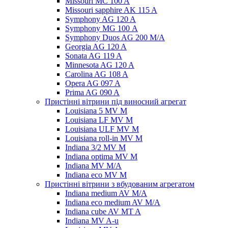
Missouri MC 100 A
Missouri sapphire AK 115 A
Symphony AG 120 A
Symphony MG 100 А
Symphony Duos AG 200 M/A
Georgia AG 120 A
Sonata AG 119 A
Minnesota AG 120 A
Carolina AG 108 A
Opera AG 097 A
Prima AG 090 A
Пристінні вітрини під виносний агрегат
Louisiana 5 MV M
Louisiana LF MV M
Louisiana ULF MV M
Louisiana roll-in MV M
Indiana 3/2 MV M
Indiana optima MV M
Indiana MV M/A
Indiana eco MV M
Пристінні вітрини з вбудованим агрегатом
Indiana medium AV M/A
Indiana eco medium AV M/A
Indiana cube AV MT A
Indiana MV A-u