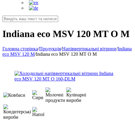
Indiana eco MSV 120 MT O M
Головна сторінка
/
Продукція
/
Напіввертикальні вітрини
/
Indiana
eco MSV 120 M
/
Indiana eco MSV 120 MT O M