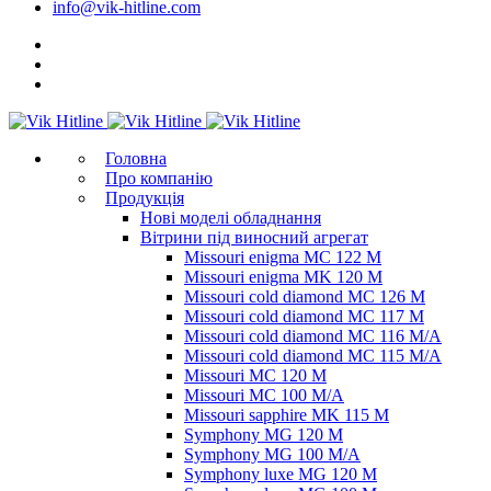
info@vik-hitline.com
Головна
Про компанію
Продукція
Нові моделі обладнання
Вітрини під виносний агрегат
Missouri enigma MC 122 M
Missouri enigma MK 120 M
Missouri cold diamond MC 126 M
Missouri cold diamond MC 117 M
Missouri cold diamond MC 116 M/A
Missouri cold diamond MC 115 M/A
Missouri MC 120 M
Missouri MC 100 M/A
Missouri sapphire MK 115 M
Symphony MG 120 M
Symphony MG 100 M/А
Symphony luxe MG 120 M