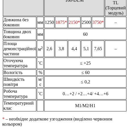
160-DLМ
TL
(Торцевий
модуль)
Довжина без
мм
1250
1875*
2150*
2500
3750*
–
боковин
Товщина двох
мм
60
боковин
Площа
2
демонстраційної
2,6
3,8
4,4
5,1
7,65
–
м
частини
Оточуюча
˚С
≤ +25
температура
Вологість
%
≤ 60
Швидкість
м/
≤ 0,2
повітря
с
Робоча
˚С
0…+2 / +2…+4/ +4…+6
температура
Температурний
М1/М2/Н1
клас
*
– необхідне додаткове узгодження (виділено червоним
кольором)