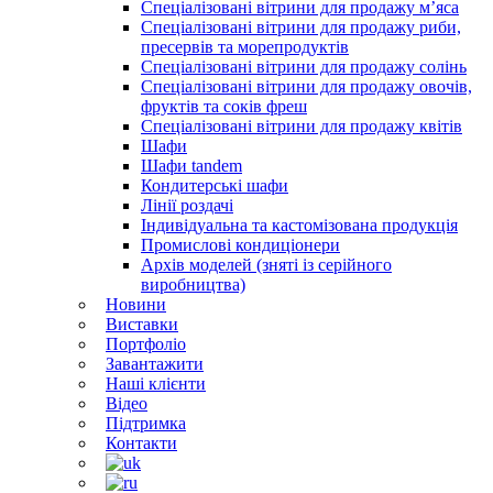
Спеціалізовані вітрини для продажу м’яса
Спеціалізовані вітрини для продажу риби,
пресервів та морепродуктів
Спеціалізовані вітрини для продажу солінь
Спеціалізовані вітрини для продажу овочів,
фруктів та соків фреш
Спеціалізовані вітрини для продажу квітів
Шафи
Шафи tandem
Кондитерські шафи
Лінії роздачі
Індивідуальна та кастомізована продукція
Промислові кондиціонери
Архів моделей (зняті із серійного
виробництва)
Новини
Виставки
Портфоліо
Завантажити
Наші клієнти
Відео
Підтримка
Контакти