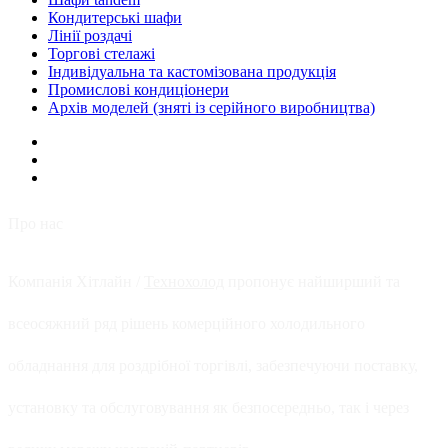
Кондитерські шафи
Лінії роздачі
Торгові стелажі
Індивідуальна та кастомізована продукція
Промислові кондиціонери
Архів моделей (зняті із серійного виробництва)
Про нас
Компанія Хітлайн /
Технохолод
пропонує найширший та
всеосяжний ряд рішень комерційного холодильного
обладнання для роздрібної торгівлі, забезпечуючи поставку,
установку та обслуговування як безпосередньо, так і через