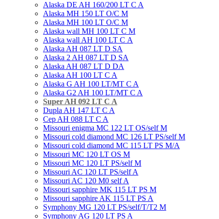
Alaska DE AH 160/200 LT C A
Alaska MH 150 LT O/C M
Alaska MН 100 LT O/C M
Alaska wall MН 100 LT С M
Alaska wall AH 100 LT С A
Alaska AH 087 LT D SA
Alaska 2 AH 087 LT D SA
Alaska AH 087 LT D DA
Alaska AH 100 LT C A
Alaska G AH 100 LT/MT C A
Alaska G2 AH 100 LT/MT C A
Super AH 092 LT C A
Dupla AH 147 LT C A
Cep AH 088 LT C A
Missouri enigma MC 122 LT OS/self M
Missouri cold diamond MC 126 LT PS/self M
Missouri cold diamond MC 115 LT PS M/A
Missouri MC 120 LT OS M
Missouri MC 120 LT PS/self M
Missouri AC 120 LT PS/self A
Missouri AC 120 М0 self A
Missouri sapphire MK 115 LT PS M
Missouri sapphire AK 115 LT PS A
Symphony MG 120 LT PS/self/T/T2 M
Symphony AG 120 LT PS A