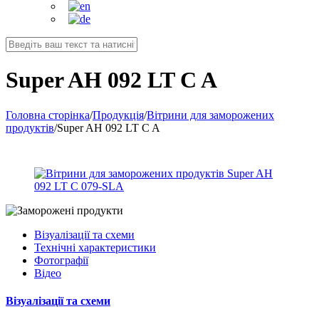
Super AH 092 LT C A
Головна сторінка
/
Продукція
/
Вітрини для заморожених
продуктів
/
Super AH 092 LT C A
Візуалізації та схеми
Технічні характеристики
Фотографії
Відео
Візуалізації та схеми