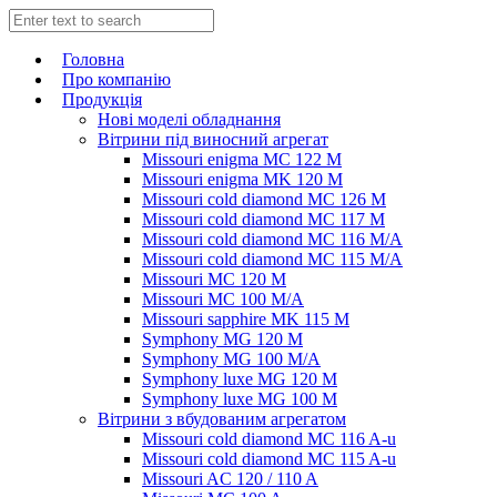
Головна
Про компанію
Продукція
Нові моделі обладнання
Вітрини під виносний агрегат
Missouri enigma MC 122 M
Missouri enigma MK 120 M
Missouri cold diamond MC 126 M
Missouri cold diamond MC 117 M
Missouri cold diamond MC 116 M/A
Missouri cold diamond MC 115 M/A
Missouri MC 120 M
Missouri MC 100 M/A
Missouri sapphire MK 115 M
Symphony MG 120 M
Symphony MG 100 M/А
Symphony luxe MG 120 M
Symphony luxe MG 100 M
Вітрини з вбудованим агрегатом
Missouri cold diamond MC 116 A-u
Missouri cold diamond MC 115 A-u
Missouri AC 120 / 110 A