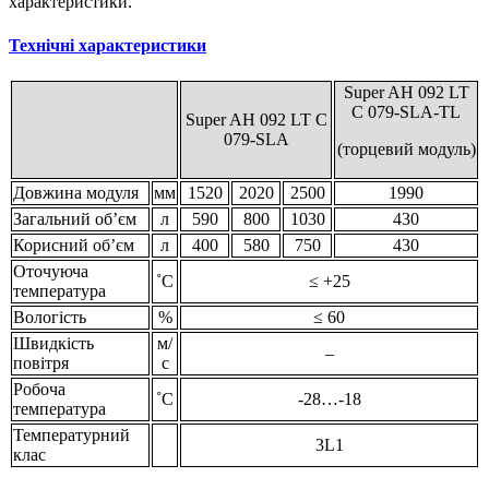
характеристики.
Технічні характеристики
Super AH 092 LT
C 079-SLA-TL
Super AH 092 LT C
079-SLA
(торцевий модуль)
Довжина модуля
мм
1520
2020
2500
1990
Загальний об’єм
л
590
800
1030
430
Корисний об’єм
л
400
580
750
430
Оточуюча
˚С
≤ +25
температура
Вологість
%
≤ 60
Швидкість
м/
–
повітря
с
Робоча
˚С
-28…-18
температура
Температурний
3L1
клас