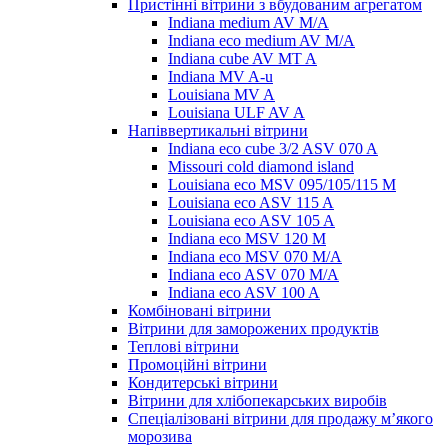
Пристінні вітрини з вбудованим агрегатом
Indiana medium AV M/A
Indiana eco medium AV M/A
Indiana cube AV MT A
Indiana MV A-u
Louisiana MV A
Louisiana ULF AV A
Напіввертикальні вітрини
Indiana eco cube 3/2 ASV 070 A
Missouri cold diamond island
Louisiana eco MSV 095/105/115 M
Louisiana eco ASV 115 A
Louisiana eco ASV 105 A
Indiana eco MSV 120 M
Indiana eco MSV 070 M/A
Indiana eco ASV 070 M/A
Indiana eco ASV 100 A
Комбіновані вітрини
Вітрини для заморожених продуктів
Теплові вітрини
Промоційні вітрини
Кондитерські вітрини
Вітрини для хлібопекарських виробів
Спеціалізовані вітрини для продажу м’якого
морозива