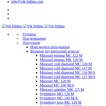
info@vik-hitline.com
Головна
Про компанію
Продукція
Нові моделі обладнання
Вітрини під виносний агрегат
Missouri enigma MC 122 M
Missouri enigma MK 120 M
Missouri cold diamond MC 126 M
Missouri cold diamond MC 117 M
Missouri cold diamond MC 116 M/A
Missouri cold diamond MC 115 M/A
Missouri MC 120 M
Missouri MC 100 M/A
Missouri sapphire MK 115 M
Symphony MG 120 M
Symphony MG 100 M/А
Symphony luxe MG 120 M