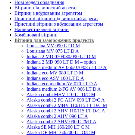
Нові моделі обладнання
Вітрини під виносний агрегат
Вітрини з вбудованим агрегатом
Пристінні вітрини під виносний агрегат
Пристінні вітрини з вбудованим агрегатом
Напіввертикальні вітрини
Комбіновані вітрини
Вітрини для заморожених продуктів
Louisiana MV 090 LT D M
Louisiana MV 075 LT D A
Indiana 2 MD 070/080/090 LT D M
Indiana 2 MD 090 LT D M – option
Indiana medium AV 066/070/085 LT D А
Indiana eco MV 080 LT D M
Indiana eco ASV 100 LT D A
Indiana eco medium AV 070 LT D A
Indiana medium 2-FG AV 066 LT D A
Alaska combi MHV 110 LT D/C M
Alaska combi 2 FG AHV 090 LT D/C A
Alaska combi 2 MHV 110/115 LT D/C M
Alaska combi 2 AHV 110/115 LT D/C A
Alaska combi 2 AHV 090 LT A
Alaska combi 2 AHV 090 LT/MT A
Alaska SE MH 160/200 LT C M
Alaska DE MH 160/200 LT O/C M