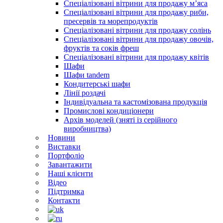
Спеціалізовані вітрини для продажу м’яса
Спеціалізовані вітрини для продажу риби,
пресервів та морепродуктів
Спеціалізовані вітрини для продажу солінь
Спеціалізовані вітрини для продажу овочів,
фруктів та соків фреш
Спеціалізовані вітрини для продажу квітів
Шафи
Шафи tandem
Кондитерські шафи
Лінії роздачі
Індивідуальна та кастомізована продукція
Промислові кондиціонери
Архів моделей (зняті із серійного
виробництва)
Новини
Виставки
Портфоліо
Завантажити
Наші клієнти
Відео
Підтримка
Контакти