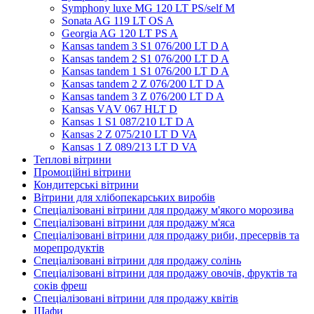
Symphony luxe MG 120 LT PS/self M
Sonata AG 119 LT OS A
Georgia AG 120 LT PS A
Kansas tandem 3 S1 076/200 LT D A
Kansas tandem 2 S1 076/200 LT D A
Kansas tandem 1 S1 076/200 LT D A
Kansas tandem 2 Z 076/200 LT D A
Kansas tandem 3 Z 076/200 LT D A
Kansas VАV 067 HLT D
Kansas 1 S1 087/210 LT D A
Kansas 2 Z 075/210 LT D VA
Kansas 1 Z 089/213 LT D VA
Теплові вітрини
Промоційні вітрини
Кондитерські вітрини
Вітрини для хлібопекарських виробів
Спеціалізовані вітрини для продажу м'якого морозива
Спеціалізовані вітрини для продажу м'яса
Спеціалізовані вітрини для продажу риби, пресервів та
морепродуктів
Спеціалізовані вітрини для продажу солінь
Спеціалізовані вітрини для продажу овочів, фруктів та
соків фреш
Спеціалізовані вітрини для продажу квітів
Шафи