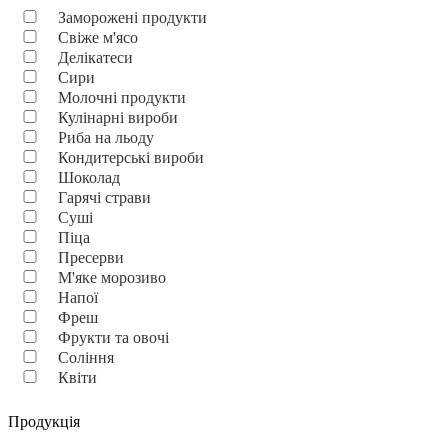
Заморожені продукти
Свіже м'ясо
Делікатеси
Сири
Молочні продукти
Кулінарні вироби
Риба на льоду
Кондитерські вироби
Шоколад
Гарячі страви
Суші
Піца
Пресерви
М'яке морозиво
Напої
Фреш
Фрукти та овочі
Соління
Квіти
Продукція