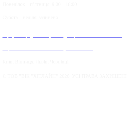
Понеділок – п’ятниця: 9:00 – 18:00
Cубота – неділя: зачинено
Офіційні представництва та дилерів компанії Хітлайн в
Україні можна знайти в наступних містах:
Київ, Вінниця, Львів, Чернівці
© ТОВ "ВІК "ХІТЛАЙН" 2026. УСІ ПРАВА ЗАХИЩЕНІ