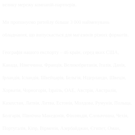
велику мережу компаній-партнерів.
Ми пропонуємо ритейлу більше 3 000 найменувань
обладнання, що випускається для магазинів різних форматів.
Географія нашого експорту – 46 країн, серед яких США,
Канада, Німеччина, Франція, Великобританія, Італія, Данія,
Ірландія, Ісландія, Швейцарія, Бельгія, Нідерланди, Швеція,
Хорватія, Чорногорія, Ізраїль, ОАЕ, Австрія, Австралія,
Казахстан, Латвія, Литва, Естонія, Молдова, Румунія, Польща,
Болгарія, Північна Македонія, Фінляндія, Словаччина, Чехія,
Португалія, Кіпр, Вірменія, Азербайджан, Єгипет, Оман,