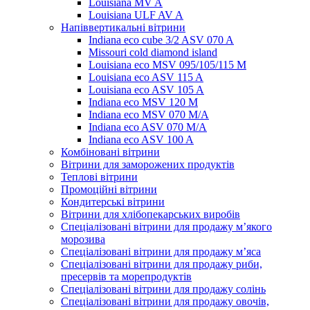
Louisiana MV A
Louisiana ULF AV A
Напіввертикальні вітрини
Indiana eco cube 3/2 ASV 070 A
Missouri cold diamond island
Louisiana eco MSV 095/105/115 M
Louisiana eco ASV 115 A
Louisiana eco ASV 105 A
Indiana eco MSV 120 M
Indiana eco MSV 070 M/A
Indiana eco ASV 070 M/A
Indiana eco ASV 100 A
Комбіновані вітрини
Вітрини для заморожених продуктів
Теплові вітрини
Промоційні вітрини
Кондитерські вітрини
Вітрини для хлібопекарських виробів
Спеціалізовані вітрини для продажу м’якого
морозива
Спеціалізовані вітрини для продажу м’яса
Спеціалізовані вітрини для продажу риби,
пресервів та морепродуктів
Спеціалізовані вітрини для продажу солінь
Спеціалізовані вітрини для продажу овочів,