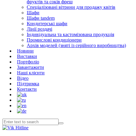
фруктів та соків фреш
Спеціалізовані вітрини для продажу квітів
Шафи
Шафи tandem
Кондитерські шафи
Лінії роздачі
Індивідуальна та кастомізована продукція
Промислові кондиціонери
Архів моделей (зняті із серійного виробництва)
Новини
Виставки
Портфоліо
Завантажити
Наші клієнти
Відео
Підтримка
Контакти