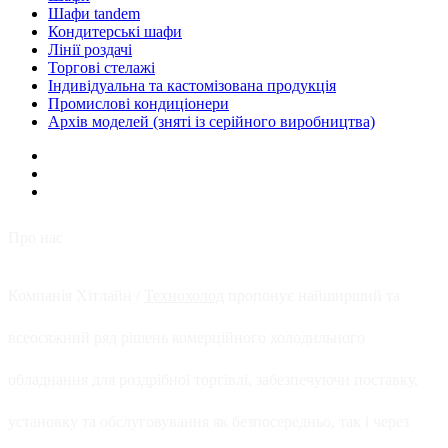
Шафи tandem
Кондитерські шафи
Лінії роздачі
Торгові стелажі
Індивідуальна та кастомізована продукція
Промислові кондиціонери
Архів моделей (зняті із серійного виробництва)
Про нас
Компанія Хітлайн /
Технохолод
пропонує найширший та
всеосяжний ряд рішень комерційного холодильного
обладнання для роздрібної торгівлі, забезпечуючи поставку,
установку та обслуговування як безпосередньо, так і через