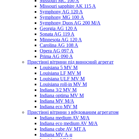
Missouri MC 100 A
Missouri sapphire AK 115 A
Symphony AG 120 A
Symphony MG 100 А
Symphony Duos AG 200 M/A
Georgia AG 120 A
Sonata AG 119 A
Minnesota AG 120 A
Carolina AG 108 A
Opera AG 097 A
Prima AG 090 A
Пристінні вітрини під виносний агрегат
Louisiana 5 MV M
Louisiana LF MV M
Louisiana ULF MV M
Louisiana roll-in MV M
Indiana 3/2 MV M
Indiana optima MV M
Indiana MV M/A
Indiana eco MV M
Пристінні вітрини з вбудованим агрегатом
Indiana medium AV M/A
Indiana eco medium AV M/A
Indiana cube AV MT A
Indiana MV A-u