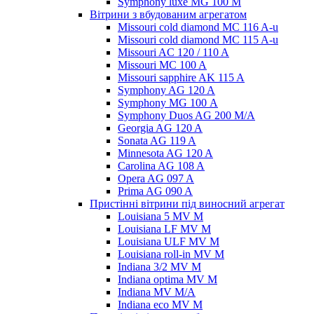
Symphony luxe MG 100 M
Вітрини з вбудованим агрегатом
Missouri cold diamond MC 116 A-u
Missouri cold diamond MC 115 A-u
Missouri AC 120 / 110 A
Missouri MC 100 A
Missouri sapphire AK 115 A
Symphony AG 120 A
Symphony MG 100 А
Symphony Duos AG 200 M/A
Georgia AG 120 A
Sonata AG 119 A
Minnesota AG 120 A
Carolina AG 108 A
Opera AG 097 A
Prima AG 090 A
Пристінні вітрини під виносний агрегат
Louisiana 5 MV M
Louisiana LF MV M
Louisiana ULF MV M
Louisiana roll-in MV M
Indiana 3/2 MV M
Indiana optima MV M
Indiana MV M/A
Indiana eco MV M