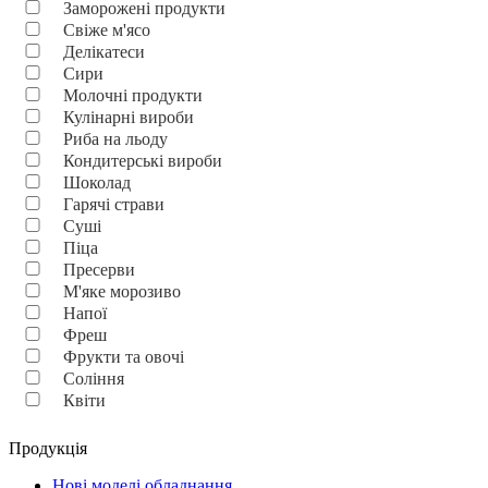
Заморожені продукти
Свіже м'ясо
Делікатеси
Сири
Молочні продукти
Кулінарні вироби
Риба на льоду
Кондитерські вироби
Шоколад
Гарячі страви
Суші
Піца
Пресерви
М'яке морозиво
Напої
Фреш
Фрукти та овочі
Соління
Квіти
Продукція
Нові моделі обладнання