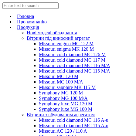
Головна
Про компанію
Продукція
Нові моделі обладнання
Вітрини під виносний агрегат
Missouri enigma MC 122 M
Missouri enigma MK 120 M
Missouri cold diamond MC 126 M
Missouri cold diamond MC 117 M
Missouri cold diamond MC 116 M/A
Missouri cold diamond MC 115 M/A
Missouri MC 120 M
Missouri MC 100 M/A
Missouri sapphire MK 115 M
Symphony MG 120 M
Symphony MG 100 M/А
Symphony luxe MG 120 M
Symphony luxe MG 100 M
Вітрини з вбудованим агрегатом
Missouri cold diamond MC 116 A-u
Missouri cold diamond MC 115 A-u
Missouri AC 120 / 110 A