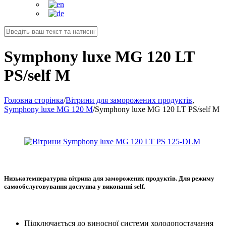
Symphony luxe MG 120 LT
PS/self M
Головна сторінка
/
Вітрини для заморожених продуктів
,
Symphony luxe MG 120 M
/
Symphony luxe MG 120 LT PS/self M
Низькотемпературна вітрина для заморожених продуктів. Для режиму
самообслуговування доступна у виконанні self.
Підключається до виносної системи холодопостачання