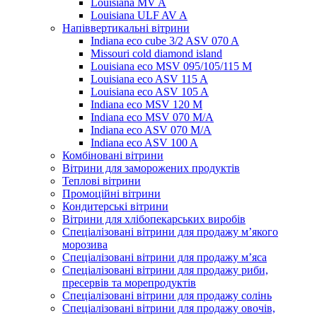
Louisiana MV A
Louisiana ULF AV A
Напіввертикальні вітрини
Indiana eco cube 3/2 ASV 070 A
Missouri cold diamond island
Louisiana eco MSV 095/105/115 M
Louisiana eco ASV 115 A
Louisiana eco ASV 105 A
Indiana eco MSV 120 M
Indiana eco MSV 070 M/A
Indiana eco ASV 070 M/A
Indiana eco ASV 100 A
Комбіновані вітрини
Вітрини для заморожених продуктів
Теплові вітрини
Промоційні вітрини
Кондитерські вітрини
Вітрини для хлібопекарських виробів
Спеціалізовані вітрини для продажу м’якого
морозива
Спеціалізовані вітрини для продажу м’яса
Спеціалізовані вітрини для продажу риби,
пресервів та морепродуктів
Спеціалізовані вітрини для продажу солінь
Спеціалізовані вітрини для продажу овочів,