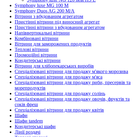
Symphony luxe MG 100 M
Symphony Duos AG 200 M/A
Вітрини з вбудованим агрегатом
Пристінні вітрини під виносний агрегат
Пристінні вітрини з вбудованим агрегатом
Напіввертикальні вітрини
Комбіновані вітрини
Вітрини для заморожених продуктів
Теплові вітрини
Промоційні вітрини
Кондитерські вітрини
Вітрини для хлібопекарських виробів
Спеціалізовані вітрини для продажу м'якого морозива
Спеціалізовані вітрини для продажу м'яса
Спеціалізовані вітрини для продажу риби, пресервів та
морепродуктів
Спеціалізовані вітрини для продажу солінь
Спеціалізовані вітрини для продажу овочів, фруктів та
соків фреш
Спеціалізовані вітрини для продажу квітів
Шафи
Шафи tandem
Кондитерські шафи
Лінії роздачі