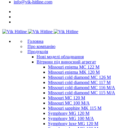
info@vik-hitline.com
Головна
Про компанію
Продукція
Нові моделі обладнання
Вітрини під виносний агрегат
Missouri enigma MC 122 M
Missouri enigma MK 120 M
Missouri cold diamond MC 126 M
Missouri cold diamond MC 117 M
Missouri cold diamond MC 116 M/A
Missouri cold diamond MC 115 M/A
Missouri MC 120 M
Missouri MC 100 M/A
Missouri sapphire MK 115 M
Symphony MG 120 M
Symphony MG 100 M/А
Symphony luxe MG 120 M