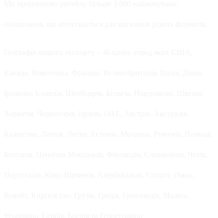
Ми пропонуємо ритейлу більше 3 000 найменувань
обладнання, що випускається для магазинів різних форматів.
Географія нашого експорту – 46 країн, серед яких США,
Канада, Німеччина, Франція, Великобританія, Італія, Данія,
Ірландія, Ісландія, Швейцарія, Бельгія, Нідерланди, Швеція,
Хорватія, Чорногорія, Ізраїль, ОАЕ, Австрія, Австралія,
Казахстан, Латвія, Литва, Естонія, Молдова, Румунія, Польща,
Болгарія, Північна Македонія, Фінляндія, Словаччина, Чехія,
Португалія, Кіпр, Вірменія, Азербайджан, Єгипет, Оман,
Кувейт, Киргизстан, Грузія, Греція, Гренландія, Мальта,
Угорщина, Сербія, Боснія та Герцеговина.