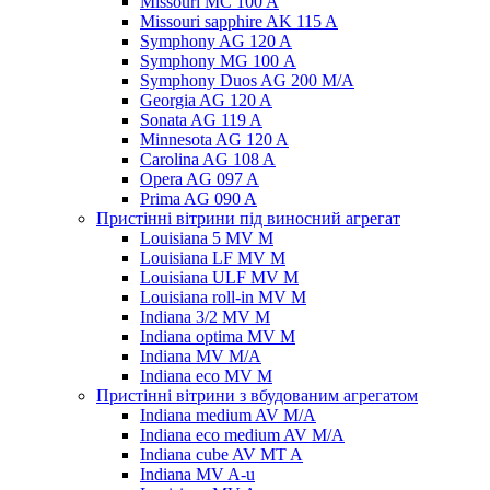
Missouri MC 100 A
Missouri sapphire AK 115 A
Symphony AG 120 A
Symphony MG 100 А
Symphony Duos AG 200 M/A
Georgia AG 120 A
Sonata AG 119 A
Minnesota AG 120 A
Carolina AG 108 A
Opera AG 097 A
Prima AG 090 A
Пристінні вітрини під виносний агрегат
Louisiana 5 MV M
Louisiana LF MV M
Louisiana ULF MV M
Louisiana roll-in MV M
Indiana 3/2 MV M
Indiana optima MV M
Indiana MV M/A
Indiana eco MV M
Пристінні вітрини з вбудованим агрегатом
Indiana medium AV M/A
Indiana eco medium AV M/A
Indiana cube AV MT A
Indiana MV A-u