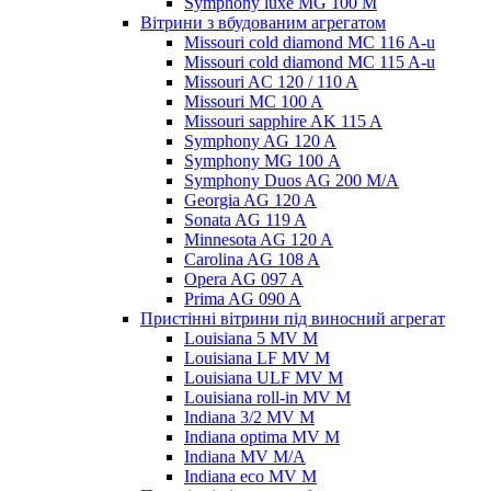
Symphony luxe MG 100 M
Вітрини з вбудованим агрегатом
Missouri cold diamond MC 116 A-u
Missouri cold diamond MC 115 A-u
Missouri AC 120 / 110 A
Missouri MC 100 A
Missouri sapphire AK 115 A
Symphony AG 120 A
Symphony MG 100 А
Symphony Duos AG 200 M/A
Georgia AG 120 A
Sonata AG 119 A
Minnesota AG 120 A
Carolina AG 108 A
Opera AG 097 A
Prima AG 090 A
Пристінні вітрини під виносний агрегат
Louisiana 5 MV M
Louisiana LF MV M
Louisiana ULF MV M
Louisiana roll-in MV M
Indiana 3/2 MV M
Indiana optima MV M
Indiana MV M/A
Indiana eco MV M