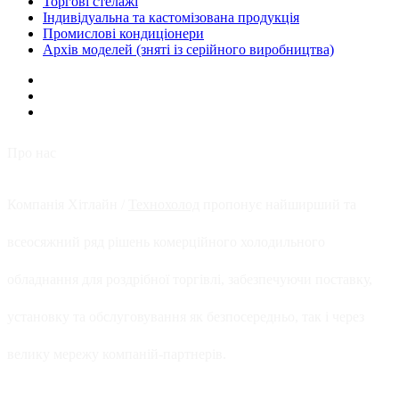
Торгові стелажі
Індивідуальна та кастомізована продукція
Промислові кондиціонери
Архів моделей (зняті із серійного виробництва)
Про нас
Компанія Хітлайн /
Технохолод
пропонує найширший та
всеосяжний ряд рішень комерційного холодильного
обладнання для роздрібної торгівлі, забезпечуючи поставку,
установку та обслуговування як безпосередньо, так і через
велику мережу компаній-партнерів.