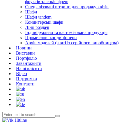
фруктів та соків фреш
Спеціалізовані вітрини для продажу квітів
Шафи
Шафи tandem
Кондитерські шафи
Лінії роздачі
Індивідуальна та кастомізована продукція
Промислові кондиціонери
Архів моделей (зняті із серійного виробництва)
Новини
Виставки
Портфоліо
Завантажити
Наші клієнти
Відео
Підтримка
Контакти