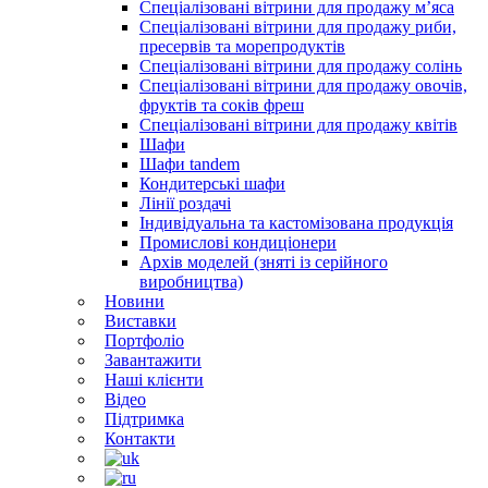
Спеціалізовані вітрини для продажу м’яса
Спеціалізовані вітрини для продажу риби,
пресервів та морепродуктів
Спеціалізовані вітрини для продажу солінь
Спеціалізовані вітрини для продажу овочів,
фруктів та соків фреш
Спеціалізовані вітрини для продажу квітів
Шафи
Шафи tandem
Кондитерські шафи
Лінії роздачі
Індивідуальна та кастомізована продукція
Промислові кондиціонери
Архів моделей (зняті із серійного
виробництва)
Новини
Виставки
Портфоліо
Завантажити
Наші клієнти
Відео
Підтримка
Контакти