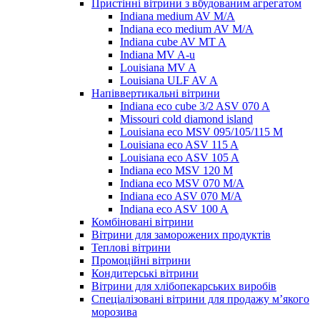
Пристінні вітрини з вбудованим агрегатом
Indiana medium AV M/A
Indiana eco medium AV M/A
Indiana cube AV MT A
Indiana MV A-u
Louisiana MV A
Louisiana ULF AV A
Напіввертикальні вітрини
Indiana eco cube 3/2 ASV 070 A
Missouri cold diamond island
Louisiana eco MSV 095/105/115 M
Louisiana eco ASV 115 A
Louisiana eco ASV 105 A
Indiana eco MSV 120 M
Indiana eco MSV 070 M/A
Indiana eco ASV 070 M/A
Indiana eco ASV 100 A
Комбіновані вітрини
Вітрини для заморожених продуктів
Теплові вітрини
Промоційні вітрини
Кондитерські вітрини
Вітрини для хлібопекарських виробів
Спеціалізовані вітрини для продажу м’якого
морозива