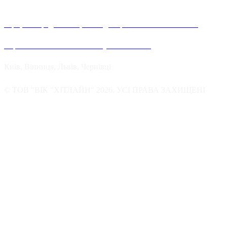
Офіційні представництва та дилерів компанії Хітлайн в
Україні можна знайти в наступних містах:
Київ, Вінниця, Львів, Чернівці
© ТОВ "ВІК "ХІТЛАЙН" 2026. УСІ ПРАВА ЗАХИЩЕНІ