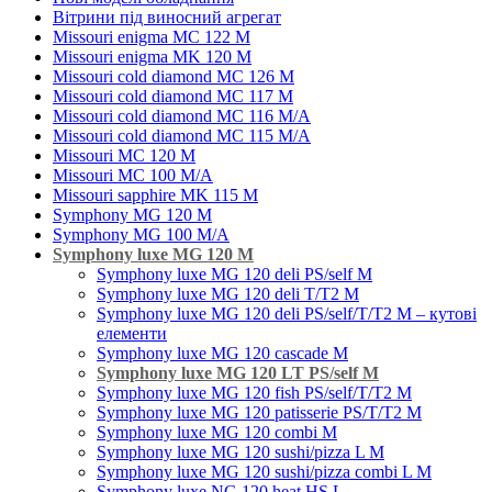
Вітрини під виносний агрегат
Missouri enigma MC 122 M
Missouri enigma MK 120 M
Missouri cold diamond MC 126 M
Missouri cold diamond MC 117 M
Missouri cold diamond MC 116 M/A
Missouri cold diamond MC 115 M/A
Missouri MC 120 M
Missouri MC 100 M/A
Missouri sapphire MK 115 M
Symphony MG 120 M
Symphony MG 100 M/А
Symphony luxe MG 120 M
Symphony luxe MG 120 deli PS/self M
Symphony luxe MG 120 deli T/T2 M
Symphony luxe MG 120 deli PS/self/T/T2 M – кутові
елементи
Symphony luxe MG 120 cascade M
Symphony luxe MG 120 LT PS/self M
Symphony luxe MG 120 fish PS/self/T/T2 M
Symphony luxe MG 120 patisserie PS/T/T2 M
Symphony luxe MG 120 combi M
Symphony luxe MG 120 sushi/pizza L M
Symphony luxe MG 120 sushi/pizza combi L M
Symphony luxe NG 120 heat HS L