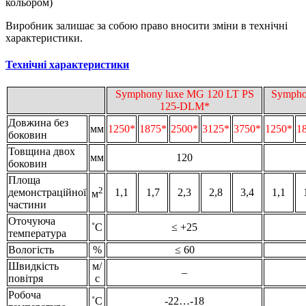
кольором)
Виробник залишає за собою право вносити зміни в технічні
характеристики.
Технічні характеристики
Symphony luxe MG 120 LT PS
Sympho
125-DLM*
Довжина без
мм
1250*
1875*
2500*
3125*
3750*
1250*
1
боковин
Товщина двох
мм
120
боковин
Площа
2
демонстраційної
1,1
1,7
2,3
2,8
3,4
1,1
м
частини
Оточуюча
˚С
≤ +25
температура
Вологість
%
≤ 60
Швидкість
м/
–
повітря
с
Робоча
˚С
-22…-18