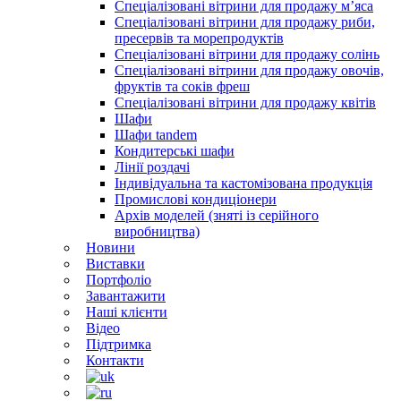
Спеціалізовані вітрини для продажу м’яса
Спеціалізовані вітрини для продажу риби,
пресервів та морепродуктів
Спеціалізовані вітрини для продажу солінь
Спеціалізовані вітрини для продажу овочів,
фруктів та соків фреш
Спеціалізовані вітрини для продажу квітів
Шафи
Шафи tandem
Кондитерські шафи
Лінії роздачі
Індивідуальна та кастомізована продукція
Промислові кондиціонери
Архів моделей (зняті із серійного
виробництва)
Новини
Виставки
Портфоліо
Завантажити
Наші клієнти
Відео
Підтримка
Контакти