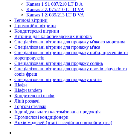
Kansas 1 S1 087/210 LT D A
Kansas 2 Z 075/210 LT D VA
Kansas 1 Z 089/213 LT D VA
Теплові вітрини
Промоційні вітрини
Кондитерські вітрини
Вітрини для хлібопекарських виробів
Спеціалізовані вітрини для продажу м'якого морозива
Спеціалізовані вітрини для продажу м'яса
Спеціалізовані вітрини для продажу риби, пресервів та
морепродуктів
Спеціалізовані вітрини для продажу солінь
Спеціалізовані вітрини для продажу овочів, фруктів та
соків фреш
Спеціалізовані вітрини для продажу квітів
Шафи
Шафи tandem
Кондитерські шафи
Лінії роздачі
Торгові стелажі
Індивідуальна та кастомізована продукція
Промислові кондиціонери
Архів моделей (зняті із серійного виробництва)