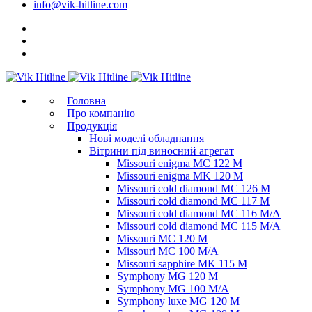
info@vik-hitline.com
Головна
Про компанію
Продукція
Нові моделі обладнання
Вітрини під виносний агрегат
Missouri enigma MC 122 M
Missouri enigma MK 120 M
Missouri cold diamond MC 126 M
Missouri cold diamond MC 117 M
Missouri cold diamond MC 116 M/A
Missouri cold diamond MC 115 M/A
Missouri MC 120 M
Missouri MC 100 M/A
Missouri sapphire MK 115 M
Symphony MG 120 M
Symphony MG 100 M/А
Symphony luxe MG 120 M