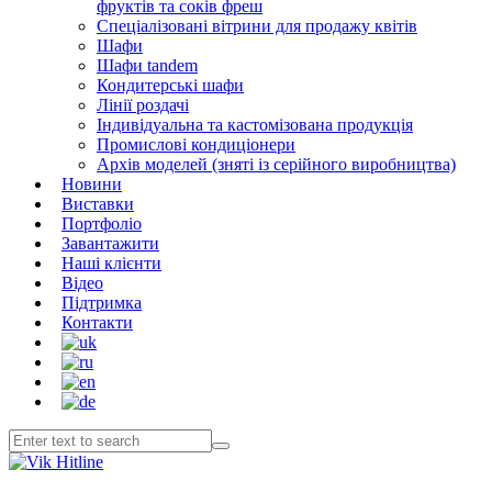
фруктів та соків фреш
Спеціалізовані вітрини для продажу квітів
Шафи
Шафи tandem
Кондитерські шафи
Лінії роздачі
Індивідуальна та кастомізована продукція
Промислові кондиціонери
Архів моделей (зняті із серійного виробництва)
Новини
Виставки
Портфоліо
Завантажити
Наші клієнти
Відео
Підтримка
Контакти