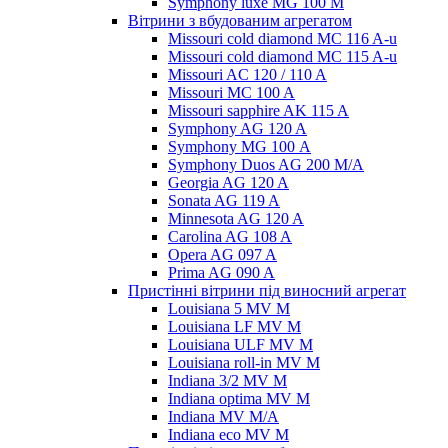
Symphony luxe MG 100 M
Вітрини з вбудованим агрегатом
Missouri cold diamond MC 116 A-u
Missouri cold diamond MC 115 A-u
Missouri AC 120 / 110 A
Missouri MC 100 A
Missouri sapphire AK 115 A
Symphony AG 120 A
Symphony MG 100 А
Symphony Duos AG 200 M/A
Georgia AG 120 A
Sonata AG 119 A
Minnesota AG 120 A
Carolina AG 108 A
Opera AG 097 A
Prima AG 090 A
Пристінні вітрини під виносний агрегат
Louisiana 5 MV M
Louisiana LF MV M
Louisiana ULF MV M
Louisiana roll-in MV M
Indiana 3/2 MV M
Indiana optima MV M
Indiana MV M/A
Indiana eco MV M