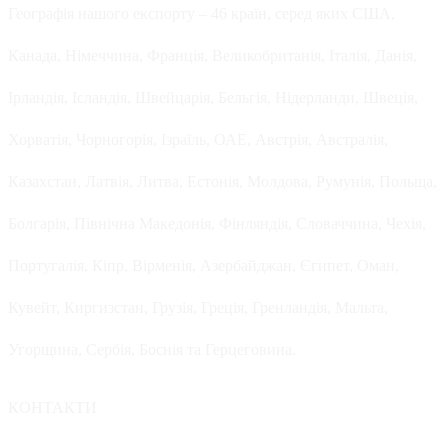
Географія нашого експорту – 46 країн, серед яких США,
Канада, Німеччина, Франція, Великобританія, Італія, Данія,
Ірландія, Ісландія, Швейцарія, Бельгія, Нідерланди, Швеція,
Хорватія, Чорногорія, Ізраїль, ОАЕ, Австрія, Австралія,
Казахстан, Латвія, Литва, Естонія, Молдова, Румунія, Польща,
Болгарія, Північна Македонія, Фінляндія, Словаччина, Чехія,
Португалія, Кіпр, Вірменія, Азербайджан, Єгипет, Оман,
Кувейт, Киргизстан, Грузія, Греція, Гренландія, Мальта,
Угорщина, Сербія, Боснія та Герцеговина.
КОНТАКТИ