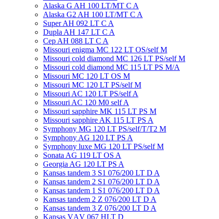
Alaska G AH 100 LT/MT C A
Alaska G2 AH 100 LT/MT C A
Super AH 092 LT C A
Dupla AH 147 LT C A
Cep AH 088 LT C A
Missouri enigma MC 122 LT OS/self M
Missouri cold diamond MC 126 LT PS/self M
Missouri cold diamond MC 115 LT PS M/A
Missouri MC 120 LT OS M
Missouri MC 120 LT PS/self M
Missouri AC 120 LT PS/self A
Missouri AC 120 М0 self A
Missouri sapphire MK 115 LT PS M
Missouri sapphire AK 115 LT PS A
Symphony MG 120 LT PS/self/T/T2 M
Symphony AG 120 LT PS A
Symphony luxe MG 120 LT PS/self M
Sonata AG 119 LT OS A
Georgia AG 120 LT PS A
Kansas tandem 3 S1 076/200 LT D A
Kansas tandem 2 S1 076/200 LT D A
Kansas tandem 1 S1 076/200 LT D A
Kansas tandem 2 Z 076/200 LT D A
Kansas tandem 3 Z 076/200 LT D A
Kansas VАV 067 HLT D