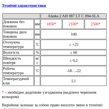
Технічні характеристики
Alaska 2 AH 087 LT С 094-SLA
Довжина без
мм
1850*
2100*
2500*
боковин
Товщина двох
мм
100
боковин
Оточуюча
˚С
≤ +25
температура
Вологість
%
≤ 60
Швидкість
м/
≤ 0,2
повітря
с
Робоча
˚С
-18…-22
температура
Температурний
L1
клас
*
– необхідне додаткове узгодження (виділено червоним
кольором)
Виробник залишає за собою право вносити зміни в технічні