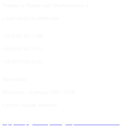
Україна, м. Харків, наб. Мороховецька, 2
e-mail: info@vik-hitline.com
+38 (044) 33-77-500
+38 (050) 325-15-11
+38 (067) 511-15-11
Час роботи:
Понеділок – п’ятниця: 9:00 – 18:00
Cубота – неділя: зачинено
Офіційні представництва та дилерів компанії Хітлайн в
Україні можна знайти в наступних містах: