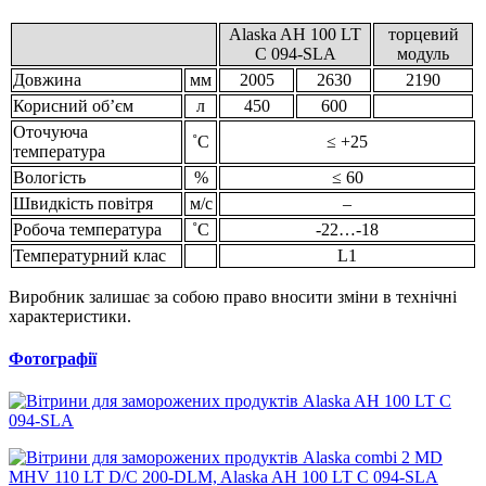
Alaska AH 100 LT
торцевий
C 094-SLA
модуль
Довжина
мм
2005
2630
2190
Корисний об’єм
л
450
600
Оточуюча
˚С
≤ +25
температура
Вологість
%
≤ 60
Швидкість повітря
м/с
–
Робоча температура
˚С
-22…-18
Температурний клас
L1
Виробник залишає за собою право вносити зміни в технічні
характеристики.
Фотографії