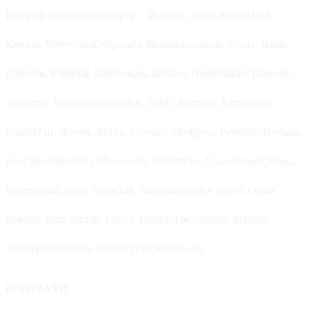
Географія нашого експорту – 46 країн, серед яких США,
Канада, Німеччина, Франція, Великобританія, Італія, Данія,
Ірландія, Ісландія, Швейцарія, Бельгія, Нідерланди, Швеція,
Хорватія, Чорногорія, Ізраїль, ОАЕ, Австрія, Австралія,
Казахстан, Латвія, Литва, Естонія, Молдова, Румунія, Польща,
Болгарія, Північна Македонія, Фінляндія, Словаччина, Чехія,
Португалія, Кіпр, Вірменія, Азербайджан, Єгипет, Оман,
Кувейт, Киргизстан, Грузія, Греція, Гренландія, Мальта,
Угорщина, Сербія, Боснія та Герцеговина.
КОНТАКТИ