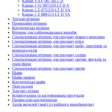
Kansas VАV 067 HLT D
Kansas 1 S1 087/210 LT D A
Kansas 2 Z 075/210 LT D VA
Kansas 1 Z 089/213 LT D VA
Теплові вітрини
Промоційні вітрини
Кондитерські вітрини
Вітрини для хлібопекарських виробів
Спеціалізовані вітрини для продажу м'якого морозива
Спеціалізовані вітрини для продажу м'яса
Спеціалізовані вітрини для продажу риби, пресервів та
морепродуктів
Спеціалізовані вітрини для продажу солінь
Спеціалізовані вітрини для продажу овочів, фруктів та
соків фреш
Спеціалізовані вітрини для продажу квітів
Шафи
Шафи tandem
Кондитерські шафи
Лінії роздачі
Торгові стелажі
Індивідуальна та кастомізована продукція
Промислові кондиціонери
Архів моделей (зняті із серійного виробництва)