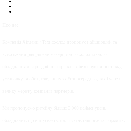
Про нас
Компанія Хітлайн /
Технохолод
пропонує найширший та
всеосяжний ряд рішень комерційного холодильного
обладнання для роздрібної торгівлі, забезпечуючи поставку,
установку та обслуговування як безпосередньо, так і через
велику мережу компаній-партнерів.
Ми пропонуємо ритейлу більше 3 000 найменувань
обладнання, що випускається для магазинів різних форматів.