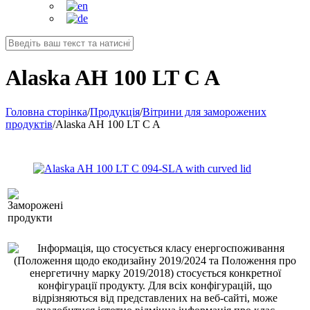
Alaska AH 100 LT C A
Головна сторінка
/
Продукція
/
Вітрини для заморожених
продуктів
/
Alaska AH 100 LT C A