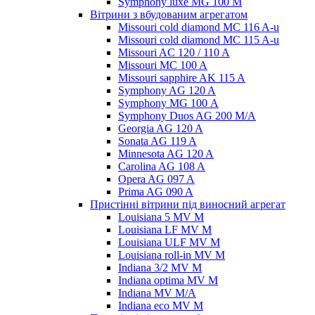
Symphony luxe MG 100 M
Вітрини з вбудованим агрегатом
Missouri cold diamond MC 116 A-u
Missouri cold diamond MC 115 A-u
Missouri AC 120 / 110 A
Missouri MC 100 A
Missouri sapphire AK 115 A
Symphony AG 120 A
Symphony MG 100 А
Symphony Duos AG 200 M/A
Georgia AG 120 A
Sonata AG 119 A
Minnesota AG 120 A
Carolina AG 108 A
Opera AG 097 A
Prima AG 090 A
Пристінні вітрини під виносний агрегат
Louisiana 5 MV M
Louisiana LF MV M
Louisiana ULF MV M
Louisiana roll-in MV M
Indiana 3/2 MV M
Indiana optima MV M
Indiana MV M/A
Indiana eco MV M