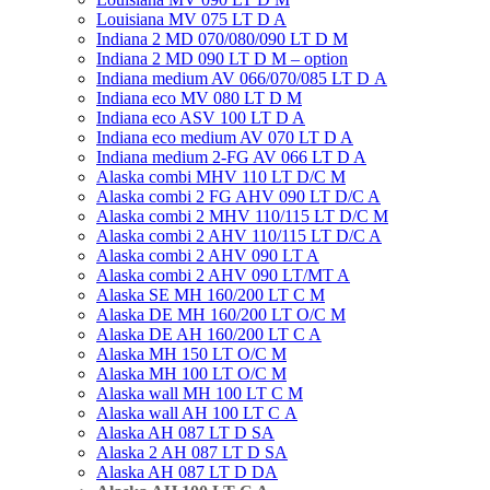
Louisiana MV 075 LT D A
Indiana 2 MD 070/080/090 LT D M
Indiana 2 MD 090 LT D M – option
Indiana medium AV 066/070/085 LT D А
Indiana eco MV 080 LT D M
Indiana eco ASV 100 LT D A
Indiana eco medium AV 070 LT D A
Indiana medium 2-FG AV 066 LT D A
Alaska combi MHV 110 LT D/C M
Alaska combi 2 FG AHV 090 LT D/C A
Alaska combi 2 MHV 110/115 LT D/C M
Alaska combi 2 AHV 110/115 LT D/C A
Alaska combi 2 AHV 090 LT A
Alaska combi 2 AHV 090 LT/MT A
Alaska SE MH 160/200 LT C M
Alaska DE MH 160/200 LT O/C M
Alaska DE AH 160/200 LT C A
Alaska MH 150 LT O/C M
Alaska MН 100 LT O/C M
Alaska wall MН 100 LT С M
Alaska wall AH 100 LT С A
Alaska AH 087 LT D SA
Alaska 2 AH 087 LT D SA
Alaska AH 087 LT D DA