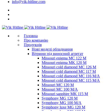
info@vik-hitline.com
Головна
Про компанію
Продукція
Нові моделі обладнання
Вітрини під виносний агрегат
Missouri enigma MC 122 M
Missouri enigma MK 120 M
Missouri cold diamond MC 126 M
Missouri cold diamond MC 117 M
Missouri cold diamond MC 116 M/A
Missouri cold diamond MC 115 M/A
Missouri MC 120 M
Missouri MC 100 M/A
Missouri sapphire MK 115 M
Symphony MG 120 M
Symphony MG 100 M/А
Symphony luxe MG 120 M