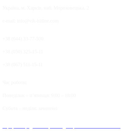
Україна, м. Харків, наб. Мороховецька, 2
e-mail: info@vik-hitline.com
+38 (044) 33-77-500
+38 (050) 325-15-11
+38 (067) 511-15-11
Час роботи:
Понеділок – п’ятниця: 9:00 – 18:00
Cубота – неділя: зачинено
Офіційні представництва та дилерів компанії Хітлайн в