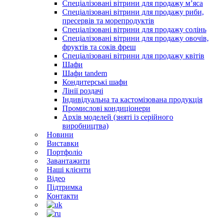
Спеціалізовані вітрини для продажу м’яса
Спеціалізовані вітрини для продажу риби,
пресервів та морепродуктів
Спеціалізовані вітрини для продажу солінь
Спеціалізовані вітрини для продажу овочів,
фруктів та соків фреш
Спеціалізовані вітрини для продажу квітів
Шафи
Шафи tandem
Кондитерські шафи
Лінії роздачі
Індивідуальна та кастомізована продукція
Промислові кондиціонери
Архів моделей (зняті із серійного
виробництва)
Новини
Виставки
Портфоліо
Завантажити
Наші клієнти
Відео
Підтримка
Контакти