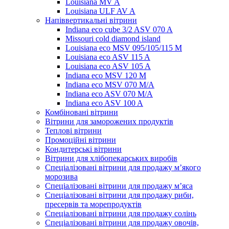
Louisiana MV A
Louisiana ULF AV A
Напіввертикальні вітрини
Indiana eco cube 3/2 ASV 070 A
Missouri cold diamond island
Louisiana eco MSV 095/105/115 M
Louisiana eco ASV 115 A
Louisiana eco ASV 105 A
Indiana eco MSV 120 M
Indiana eco MSV 070 M/A
Indiana eco ASV 070 M/A
Indiana eco ASV 100 A
Комбіновані вітрини
Вітрини для заморожених продуктів
Теплові вітрини
Промоційні вітрини
Кондитерські вітрини
Вітрини для хлібопекарських виробів
Спеціалізовані вітрини для продажу м’якого
морозива
Спеціалізовані вітрини для продажу м’яса
Спеціалізовані вітрини для продажу риби,
пресервів та морепродуктів
Спеціалізовані вітрини для продажу солінь
Спеціалізовані вітрини для продажу овочів,