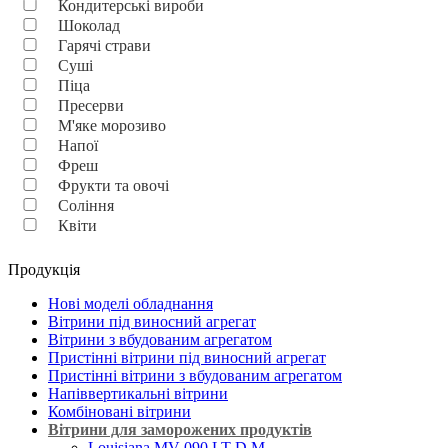
Кондитерські вироби
Шоколад
Гарячі страви
Суші
Піца
Пресерви
М'яке морозиво
Напої
Фреш
Фрукти та овочі
Соління
Квіти
Продукція
Нові моделі обладнання
Вітрини під виносний агрегат
Вітрини з вбудованим агрегатом
Пристінні вітрини під виносний агрегат
Пристінні вітрини з вбудованим агрегатом
Напіввертикальні вітрини
Комбіновані вітрини
Вітрини для заморожених продуктів
Louisiana MV 090 LT D M