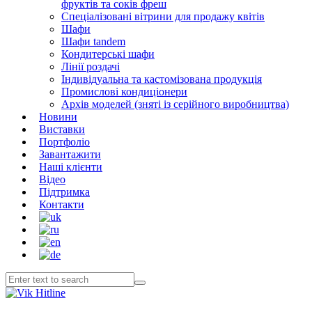
фруктів та соків фреш
Спеціалізовані вітрини для продажу квітів
Шафи
Шафи tandem
Кондитерські шафи
Лінії роздачі
Індивідуальна та кастомізована продукція
Промислові кондиціонери
Архів моделей (зняті із серійного виробництва)
Новини
Виставки
Портфоліо
Завантажити
Наші клієнти
Відео
Підтримка
Контакти