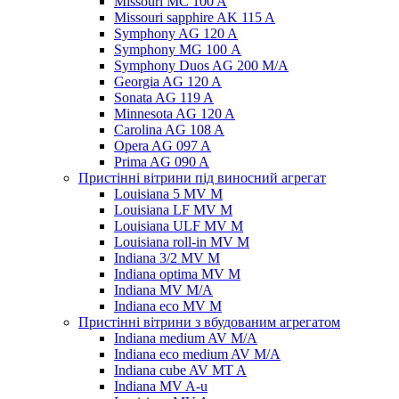
Missouri MC 100 A
Missouri sapphire AK 115 A
Symphony AG 120 A
Symphony MG 100 А
Symphony Duos AG 200 M/A
Georgia AG 120 A
Sonata AG 119 A
Minnesota AG 120 A
Carolina AG 108 A
Opera AG 097 A
Prima AG 090 A
Пристінні вітрини під виносний агрегат
Louisiana 5 MV M
Louisiana LF MV M
Louisiana ULF MV M
Louisiana roll-in MV M
Indiana 3/2 MV M
Indiana optima MV M
Indiana MV M/A
Indiana eco MV M
Пристінні вітрини з вбудованим агрегатом
Indiana medium AV M/A
Indiana eco medium AV M/A
Indiana cube AV MT A
Indiana MV A-u