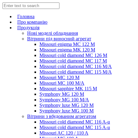
Головна
Про компанію
Продукція
Нові моделі обладнання
Вітрини під виносний агрегат
Missouri enigma MC 122 M
Missouri enigma MK 120 M
Missouri cold diamond MC 126 M
Missouri cold diamond MC 117 M
Missouri cold diamond MC 116 M/A
Missouri cold diamond MC 115 M/A
Missouri MC 120 M
Missouri MC 100 M/A
Missouri sapphire MK 115 M
Symphony MG 120 M
Symphony MG 100 M/А
Symphony luxe MG 120 M
Symphony luxe MG 100 M
Вітрини з вбудованим агрегатом
Missouri cold diamond MC 116 A-u
Missouri cold diamond MC 115 A-u
Missouri AC 120 / 110 A