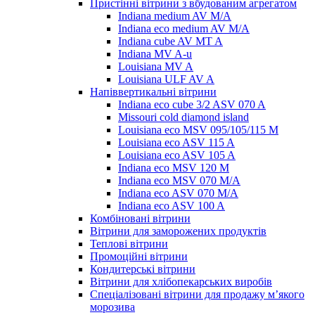
Пристінні вітрини з вбудованим агрегатом
Indiana medium AV M/A
Indiana eco medium AV M/A
Indiana cube AV MT A
Indiana MV A-u
Louisiana MV A
Louisiana ULF AV A
Напіввертикальні вітрини
Indiana eco cube 3/2 ASV 070 A
Missouri cold diamond island
Louisiana eco MSV 095/105/115 M
Louisiana eco ASV 115 A
Louisiana eco ASV 105 A
Indiana eco MSV 120 M
Indiana eco MSV 070 M/A
Indiana eco ASV 070 M/A
Indiana eco ASV 100 A
Комбіновані вітрини
Вітрини для заморожених продуктів
Теплові вітрини
Промоційні вітрини
Кондитерські вітрини
Вітрини для хлібопекарських виробів
Спеціалізовані вітрини для продажу м’якого
морозива