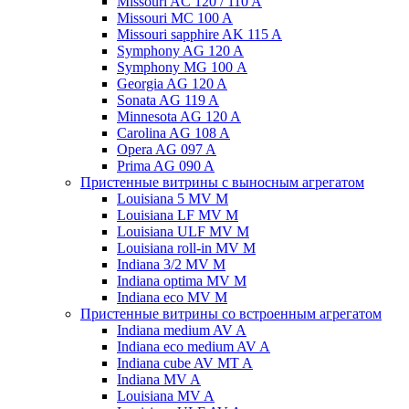
Missouri AC 120 / 110 A
Missouri MC 100 A
Missouri sapphire AK 115 A
Symphony AG 120 A
Symphony MG 100 А
Georgia AG 120 A
Sonata AG 119 A
Minnesota AG 120 A
Carolina AG 108 A
Opera AG 097 A
Prima AG 090 A
Пристенные витрины с выносным агрегатом
Louisiana 5 MV M
Louisiana LF MV M
Louisiana ULF MV M
Louisiana roll-in MV M
Indiana 3/2 MV M
Indiana optima MV M
Indiana eco MV M
Пристенные витрины со встроенным агрегатом
Indiana medium AV A
Indiana eco medium AV A
Indiana cube AV MT A
Indiana MV A
Louisiana MV A