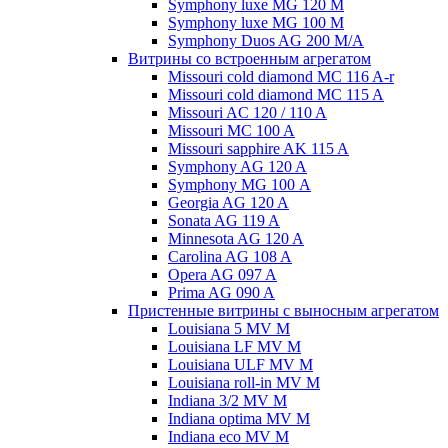
Symphony luxe MG 120 M
Symphony luxe MG 100 M
Symphony Duos AG 200 M/A
Витрины со встроенным агрегатом
Missouri cold diamond MC 116 A-r
Missouri cold diamond MC 115 A
Missouri AC 120 / 110 A
Missouri MC 100 A
Missouri sapphire AK 115 A
Symphony AG 120 A
Symphony MG 100 А
Georgia AG 120 A
Sonata AG 119 A
Minnesota AG 120 A
Carolina AG 108 A
Opera AG 097 A
Prima AG 090 A
Пристенные витрины с выносным агрегатом
Louisiana 5 MV M
Louisiana LF MV M
Louisiana ULF MV M
Louisiana roll-in MV M
Indiana 3/2 MV M
Indiana optima MV M
Indiana eco MV M