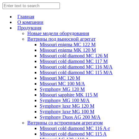
Главная
О компании
Продукция
Новые модели оборудования
Витрины под выносной агрегат
Missouri enigma MC 122 M
Missouri enigma MK 120 M
Missouri cold diamond MC 126 M
Missouri cold diamond MC 117 M
Missouri cold diamond MC 116 M/A
Missouri cold diamond MC 115 M/A
Missouri MC 120 M
Missouri MC 100 M/A
Symphony MG 120 M
Missouri sapphire MK 115 M
Symphony MG 100 M/А
Symphony luxe MG 120 M
Symphony luxe MG 100 M
Symphony Duos AG 200 M/A
Витрины со встроенным агрегатом
Missouri cold diamond MC 116 A-r
Missouri cold diamond MC 115 A