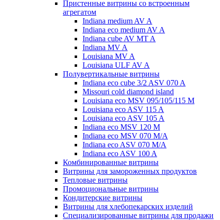
Пристенные витрины со встроенным
агрегатом
Indiana medium AV A
Indiana eco medium AV A
Indiana cube AV MT A
Indiana MV A
Louisiana MV A
Louisiana ULF AV A
Полувертикальные витрины
Indiana eco cube 3/2 ASV 070 A
Missouri cold diamond island
Louisiana eco MSV 095/105/115 M
Louisiana eco ASV 115 A
Louisiana eco ASV 105 A
Indiana eco MSV 120 M
Indiana eco MSV 070 M/A
Indiana eco ASV 070 M/A
Indiana eco ASV 100 A
Комбинированные витрины
Витрины для замороженных продуктов
Тепловые витрины
Промоциональные витрины
Кондитерские витрины
Витрины для хлебопекарских изделий
Специализированные витрины для продажи