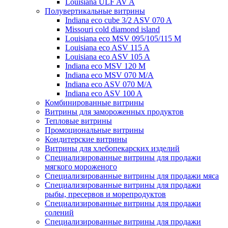
Louisiana ULF AV A
Полувертикальные витрины
Indiana eco cube 3/2 ASV 070 A
Missouri cold diamond island
Louisiana eco MSV 095/105/115 M
Louisiana eco ASV 115 A
Louisiana eco ASV 105 A
Indiana eco MSV 120 M
Indiana eco MSV 070 M/A
Indiana eco ASV 070 M/A
Indiana eco ASV 100 A
Комбинированные витрины
Витрины для замороженных продуктов
Тепловые витрины
Промоциональные витрины
Кондитерские витрины
Витрины для хлебопекарских изделий
Специализированные витрины для продажи
мягкого мороженого
Специализированные витрины для продажи мяса
Специализированные витрины для продажи
рыбы, пресервов и морепродуктов
Специализированные витрины для продажи
солений
Специализированные витрины для продажи