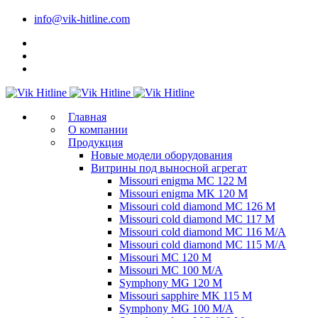
info@vik-hitline.com
Главная
О компании
Продукция
Новые модели оборудования
Витрины под выносной агрегат
Missouri enigma MC 122 M
Missouri enigma MK 120 M
Missouri cold diamond MC 126 M
Missouri cold diamond MC 117 M
Missouri cold diamond MC 116 M/A
Missouri cold diamond MC 115 M/A
Missouri MC 120 M
Missouri MC 100 M/A
Symphony MG 120 M
Missouri sapphire MK 115 M
Symphony MG 100 M/А