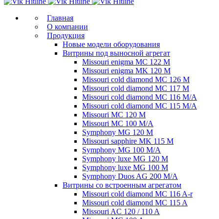
Главная
О компании
Продукция
Новые модели оборудования
Витрины под выносной агрегат
Missouri enigma MC 122 M
Missouri enigma MK 120 M
Missouri cold diamond MC 126 M
Missouri cold diamond MC 117 M
Missouri cold diamond MC 116 M/A
Missouri cold diamond MC 115 M/A
Missouri MC 120 M
Missouri MC 100 M/A
Symphony MG 120 M
Missouri sapphire MK 115 M
Symphony MG 100 M/А
Symphony luxe MG 120 M
Symphony luxe MG 100 M
Symphony Duos AG 200 M/A
Витрины со встроенным агрегатом
Missouri cold diamond MC 116 A-r
Missouri cold diamond MC 115 A
Missouri AC 120 / 110 A