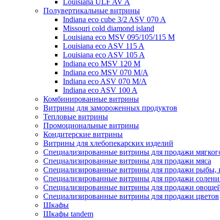
Louisiana ULF AV A
Полувертикальные витрины
Indiana eco cube 3/2 ASV 070 A
Missouri cold diamond island
Louisiana eco MSV 095/105/115 M
Louisiana eco ASV 115 A
Louisiana eco ASV 105 A
Indiana eco MSV 120 M
Indiana eco MSV 070 M/A
Indiana eco ASV 070 M/A
Indiana eco ASV 100 A
Комбинированные витрины
Витрины для замороженных продуктов
Тепловые витрины
Промоциональные витрины
Кондитерские витрины
Витрины для хлебопекарских изделий
Специализированные витрины для продажи мягког
Специализированные витрины для продажи мяса
Специализированные витрины для продажи рыбы, 
Специализированные витрины для продажи солени
Специализированные витрины для продажи овощей,
Специализированные витрины для продажи цветов
Шкафы
Шкафы tandem