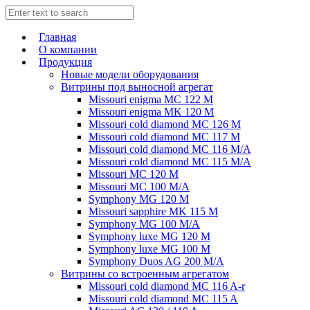
Главная
О компании
Продукция
Новые модели оборудования
Витрины под выносной агрегат
Missouri enigma MC 122 M
Missouri enigma MK 120 M
Missouri cold diamond MC 126 M
Missouri cold diamond MC 117 M
Missouri cold diamond MC 116 M/A
Missouri cold diamond MC 115 M/A
Missouri MC 120 M
Missouri MC 100 M/A
Symphony MG 120 M
Missouri sapphire MK 115 M
Symphony MG 100 M/А
Symphony luxe MG 120 M
Symphony luxe MG 100 M
Symphony Duos AG 200 M/A
Витрины со встроенным агрегатом
Missouri cold diamond MC 116 A-r
Missouri cold diamond MC 115 A