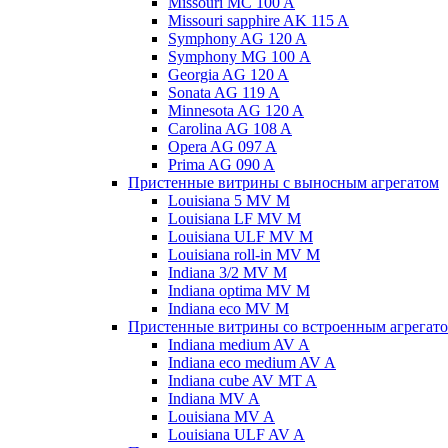
Missouri MC 100 A
Missouri sapphire AK 115 A
Symphony AG 120 A
Symphony MG 100 А
Georgia AG 120 A
Sonata AG 119 A
Minnesota AG 120 A
Carolina AG 108 A
Opera AG 097 A
Prima AG 090 A
Пристенные витрины с выносным агрегатом
Louisiana 5 MV M
Louisiana LF MV M
Louisiana ULF MV M
Louisiana roll-in MV M
Indiana 3/2 MV M
Indiana optima MV M
Indiana eco MV M
Пристенные витрины со встроенным агрегат
Indiana medium AV A
Indiana eco medium AV A
Indiana cube AV MT A
Indiana MV A
Louisiana MV A
Louisiana ULF AV A