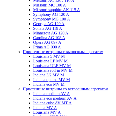
Missouri AC 120 / 110 A
Missouri MC 100 A
Missouri sapphire AK 115 A
Symphony AG 120 A
Symphony MG 100 А
Georgia AG 120 A
Sonata AG 119 A
Minnesota AG 120 A
Carolina AG 108 A
Opera AG 097 A
Prima AG 090 A
Пристенные витрины с выносным агрегатом
Louisiana 5 MV M
Louisiana LF MV M
Louisiana ULF MV M
Louisiana roll-in MV M
Indiana 3/2 MV M
Indiana optima MV M
Indiana eco MV M
Пристенные витрины со встроенным агрегатом
Indiana medium AV A
Indiana eco medium AV A
Indiana cube AV MT A
Indiana MV A
Louisiana MV A