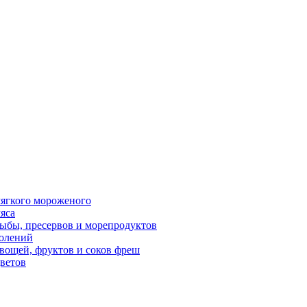
ягкого мороженого
яса
ыбы, пресервов и морепродуктов
олений
вощей, фруктов и соков фреш
ветов