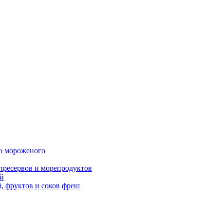
о мороженого
пресервов и морепродуктов
й
 фруктов и соков фреш