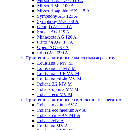
Missouri AC 120 / 110 A
Missouri MC 100 A
Missouri sapphire AK 115 A
Symphony AG 120 A
Symphony MG 100 А
Georgia AG 120 A
Sonata AG 119 A
Minnesota AG 120 A
Carolina AG 108 A
Opera AG 097 A
Prima AG 090 A
Пристенные витрины с выносным агрегатом
Louisiana 5 MV M
Louisiana LF MV M
Louisiana ULF MV M
Louisiana roll-in MV M
Indiana 3/2 MV M
Indiana optima MV M
Indiana eco MV M
Пристенные витрины со встроенным агрегатом
Indiana medium AV A
Indiana eco medium AV A
Indiana cube AV MT A
Indiana MV A
Louisiana MV A