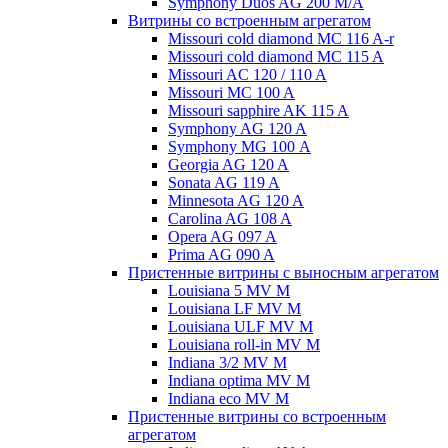
Symphony Duos AG 200 M/A
Витрины со встроенным агрегатом
Missouri cold diamond MC 116 A-r
Missouri cold diamond MC 115 A
Missouri AC 120 / 110 A
Missouri MC 100 A
Missouri sapphire AK 115 A
Symphony AG 120 A
Symphony MG 100 А
Georgia AG 120 A
Sonata AG 119 A
Minnesota AG 120 A
Carolina AG 108 A
Opera AG 097 A
Prima AG 090 A
Пристенные витрины с выносным агрегатом
Louisiana 5 MV M
Louisiana LF MV M
Louisiana ULF MV M
Louisiana roll-in MV M
Indiana 3/2 MV M
Indiana optima MV M
Indiana eco MV M
Пристенные витрины со встроенным
агрегатом