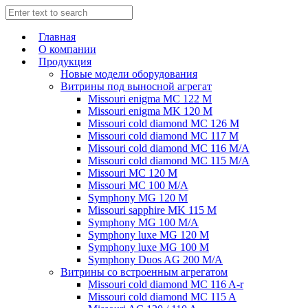
Главная
О компании
Продукция
Новые модели оборудования
Витрины под выносной агрегат
Missouri enigma MC 122 M
Missouri enigma MK 120 M
Missouri cold diamond MC 126 M
Missouri cold diamond MC 117 M
Missouri cold diamond MC 116 M/A
Missouri cold diamond MC 115 M/A
Missouri MC 120 M
Missouri MC 100 M/A
Symphony MG 120 M
Missouri sapphire MK 115 M
Symphony MG 100 M/А
Symphony luxe MG 120 M
Symphony luxe MG 100 M
Symphony Duos AG 200 M/A
Витрины со встроенным агрегатом
Missouri cold diamond MC 116 A-r
Missouri cold diamond MC 115 A