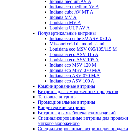
Indiana medium AV A
Indiana eco medium AV A
Indiana cube AV MT A
Indiana MV A
Louisiana MV A
Louisiana ULF AV A
Полувертикальные витрины
Indiana eco cube 3/2 ASV 070 A
Missouri cold diamond island
Louisiana eco MSV 095/105/115 M
Louisiana eco ASV 115 A
Louisiana eco ASV 105 A
Indiana eco MSV 120 M
Indiana eco MSV 070 M/A
Indiana eco ASV 070 M/A
Indiana eco ASV 100 A
Комбинированные витрины
Витрины для замороженных продуктов
Тепловые витрины
Промоциональные витрины
Кондитерские витрины
Витрины для хлебопекарских изделий
Специализированные витрины для продажи
мягкого мороженого
Специализированные витрины для продажи