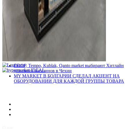
COOP, Tempo, Kublak, Qanto market выбирают Хитлайн
для своих магазинов в Чехии
MY MARKET В БОЛГАРИИ СДЕЛАЛ АКЦЕНТ НА
ОБОРУДОВАНИИ ДЛЯ КАЖДОЙ ГРУППЫ ТОВАРА
О нас