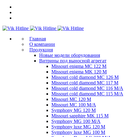
Главная
О компании
Продукция
Новые модели оборудования
Витрины под выносной агрегат
Missouri enigma MC 122 M
Missouri enigma MK 120 M
Missouri cold diamond MC 126 M
Missouri cold diamond MC 117 M
Missouri cold diamond MC 116 M/A
Missouri cold diamond MC 115 M/A
Missouri MC 120 M
Missouri MC 100 M/A
Symphony MG 120 M
Missouri sapphire MK 115 M
Symphony MG 100 M/А
Symphony luxe MG 120 M
Symphony luxe MG 100 M