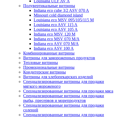
Louisiana ULF AV A
Полувертикальные витрины
Indiana eco cube 3/2 ASV 070 A
Missouri cold diamond island
Louisiana eco MSV 095/105/115 M
Louisiana eco ASV 115 A
Louisiana eco ASV 105 A
Indiana eco MSV 120 M
Indiana eco MSV 070 M/A
Indiana eco ASV 070 M/A
Indiana eco ASV 100 A
Комбинированные витрины
Витрины для замороженных продуктов
Тепловые витрины
Промоциональные витрины
Кондитерские витрины
Витрины для хлебопекарских изделий
Специализированные витрины для продажи
мягкого мороженого
Специализированные витрины для продажи мяса
Специализированные витрины для продажи
рыбы, пресервов и морепродуктов
Специализированные витрины для продажи
солений
Специализированные витрины для продажи