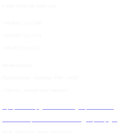
e-mail: info@vik-hitline.com
+38 (044) 33-77-500
+38 (050) 325-15-11
+38 (067) 511-15-11
Время работы:
Понедельник – пятница: 9:00 – 18:00
Суббота – воскресенье: закрыто
Официальные представительства и дилеров компании
Хитлайн в Украине можно найти в следующих городах:
Киев, Винница, Львов, Черновцы