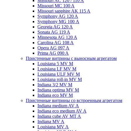
Missouri AC 120 / 110 A
Missouri MC 100 A
Missouri sapphire AK 115 A
Symphony AG 120 A
Symphony MG 100 А
Georgia AG 120 A
Sonata AG 119 A
Minnesota AG 120 A
Carolina AG 108 A
Opera AG 097 A
Prima AG 090 A
Пристенные витрины с выносным агрегатом
Louisiana 5 MV M
Louisiana LF MV M
Louisiana ULF MV M
Louisiana roll-in MV M
Indiana 3/2 MV M
Indiana optima MV M
Indiana eco MV M
Пристенные витрины со встроенным агрегатом
Indiana medium AV A
Indiana eco medium AV A
Indiana cube AV MT A
Indiana MV A
Louisiana MV A