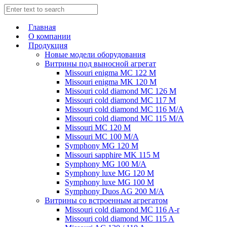
Главная
О компании
Продукция
Новые модели оборудования
Витрины под выносной агрегат
Missouri enigma MC 122 M
Missouri enigma MK 120 M
Missouri cold diamond MC 126 M
Missouri cold diamond MC 117 M
Missouri cold diamond MC 116 M/A
Missouri cold diamond MC 115 M/A
Missouri MC 120 M
Missouri MC 100 M/A
Symphony MG 120 M
Missouri sapphire MK 115 M
Symphony MG 100 M/А
Symphony luxe MG 120 M
Symphony luxe MG 100 M
Symphony Duos AG 200 M/A
Витрины со встроенным агрегатом
Missouri cold diamond MC 116 A-r
Missouri cold diamond MC 115 A