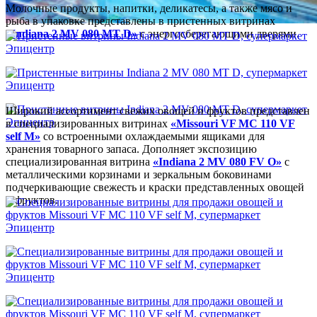
Молочные продукты, напитки, деликатесы, а также мясо и
рыба в упаковке представлены в пристенных витринах
«Indiana 2 MV 080 MT D»
с энергосберегающими дверями.
Широкий ассортимент свежих овощей и фруктов представлен
в специализированных витринах
«Missouri VF MC 110 VF
self M»
со встроенными охлаждаемыми ящиками для
хранения товарного запаса. Дополняет экспозицию
специализированная витрина
«Indiana 2 MV 080 FV O»
с
металлическими корзинами и зеркальным боковинами
подчеркивающие свежесть и краски представленных овощей
и фруктов.