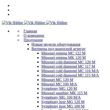
Главная
О компании
Продукция
Новые модели оборудования
Витрины под выносной агрегат
Missouri enigma MC 122 M
Missouri enigma MK 120 M
Missouri cold diamond MC 126 M
Missouri cold diamond MC 117 M
Missouri cold diamond MC 116 M/A
Missouri cold diamond MC 115 M/A
Missouri MC 120 M
Missouri MC 100 M/A
Symphony MG 120 M
Missouri sapphire MK 115 M
Symphony MG 100 M/А
Symphony luxe MG 120 M
Symphony luxe MG 100 M