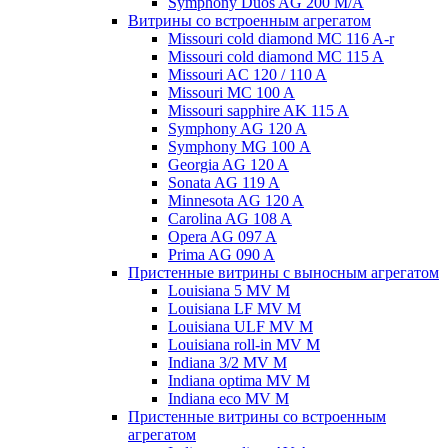
Symphony Duos AG 200 M/A
Витрины со встроенным агрегатом
Missouri cold diamond MC 116 A-r
Missouri cold diamond MC 115 A
Missouri AC 120 / 110 A
Missouri MC 100 A
Missouri sapphire AK 115 A
Symphony AG 120 A
Symphony MG 100 А
Georgia AG 120 A
Sonata AG 119 A
Minnesota AG 120 A
Carolina AG 108 A
Opera AG 097 A
Prima AG 090 A
Пристенные витрины с выносным агрегатом
Louisiana 5 MV M
Louisiana LF MV M
Louisiana ULF MV M
Louisiana roll-in MV M
Indiana 3/2 MV M
Indiana optima MV M
Indiana eco MV M
Пристенные витрины со встроенным
агрегатом