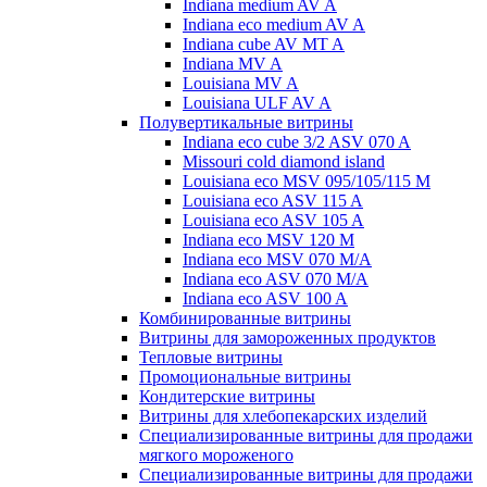
Indiana medium AV A
Indiana eco medium AV A
Indiana cube AV MT A
Indiana MV A
Louisiana MV A
Louisiana ULF AV A
Полувертикальные витрины
Indiana eco cube 3/2 ASV 070 A
Missouri cold diamond island
Louisiana eco MSV 095/105/115 M
Louisiana eco ASV 115 A
Louisiana eco ASV 105 A
Indiana eco MSV 120 M
Indiana eco MSV 070 M/A
Indiana eco ASV 070 M/A
Indiana eco ASV 100 A
Комбинированные витрины
Витрины для замороженных продуктов
Тепловые витрины
Промоциональные витрины
Кондитерские витрины
Витрины для хлебопекарских изделий
Специализированные витрины для продажи
мягкого мороженого
Специализированные витрины для продажи