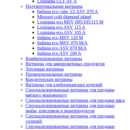
Louisiana ULF AV A
Полувертикальные витрины
Indiana eco cube 3/2 ASV 070 A
Missouri cold diamond island
Louisiana eco MSV 095/105/115 M
Louisiana eco ASV 115 A
Louisiana eco ASV 105 A
Indiana eco MSV 120 M
Indiana eco MSV 070 M/A
Indiana eco ASV 070 M/A
Indiana eco ASV 100 A
Комбинированные витрины
Витрины для замороженных продуктов
Тепловые витрины
Промоциональные витрины
Кондитерские витрины
Витрины для хлебопекарских изделий
Специализированные витрины для продажи
мягкого мороженого
Специализированные витрины для продажи мяса
Специализированные витрины для продажи
рыбы, пресервов и морепродуктов
Специализированные витрины для продажи
солений
Специализированные витрины для продажи