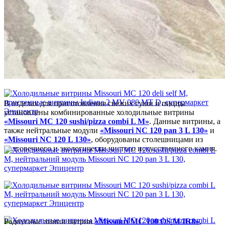
В отделах для приготовления свежих суши и пиццы
установлены комбинированные холодильные витрины
«Missouri MC 120 sushi/pizza combi L M»
. Данные витрины, а
также нейтральные модули
«Missouri NC 120 pan 3 L 130»
и
«Missouri NC 120 L 130»
, оборудованы столешницами из
долговечного и экологически чистого искусственного камня.
Радиусные линии витрин
«Missouri MC 100 OS M IR8»
,