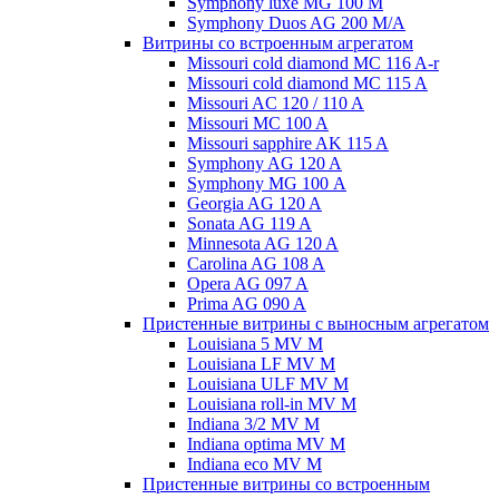
Symphony luxe MG 100 M
Symphony Duos AG 200 M/A
Витрины со встроенным агрегатом
Missouri cold diamond MC 116 A-r
Missouri cold diamond MC 115 A
Missouri AC 120 / 110 A
Missouri MC 100 A
Missouri sapphire AK 115 A
Symphony AG 120 A
Symphony MG 100 А
Georgia AG 120 A
Sonata AG 119 A
Minnesota AG 120 A
Carolina AG 108 A
Opera AG 097 A
Prima AG 090 A
Пристенные витрины с выносным агрегатом
Louisiana 5 MV M
Louisiana LF MV M
Louisiana ULF MV M
Louisiana roll-in MV M
Indiana 3/2 MV M
Indiana optima MV M
Indiana eco MV M
Пристенные витрины со встроенным