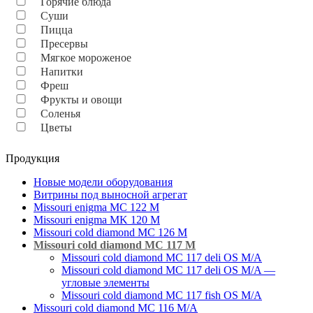
Горячие блюда
Суши
Пицца
Пресервы
Мягкое мороженое
Напитки
Фреш
Фрукты и овощи
Соленья
Цветы
Продукция
Новые модели оборудования
Витрины под выносной агрегат
Missouri enigma MC 122 M
Missouri enigma MK 120 M
Missouri cold diamond MC 126 M
Missouri cold diamond MC 117 M
Missouri cold diamond MC 117 deli OS M/A
Missouri cold diamond MC 117 deli OS M/A —
угловые элементы
Missouri cold diamond MC 117 fish OS M/A
Missouri cold diamond MC 116 M/A