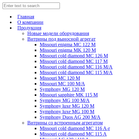
Главная
О компании
Продукция
Новые модели оборудования
Витрины под выносной агрегат
Missouri enigma MC 122 M
Missouri enigma MK 120 M
Missouri cold diamond MC 126 M
Missouri cold diamond MC 117 M
Missouri cold diamond MC 116 M/A
Missouri cold diamond MC 115 M/A
Missouri MC 120 M
Missouri MC 100 M/A
Symphony MG 120 M
Missouri sapphire MK 115 M
Symphony MG 100 M/А
Symphony luxe MG 120 M
Symphony luxe MG 100 M
Symphony Duos AG 200 M/A
Витрины со встроенным агрегатом
Missouri cold diamond MC 116 A-r
Missouri cold diamond MC 115 A