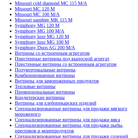
Missouri cold diamond MC 115 M/A
Missouri MC 120 M
Missouri MC 100 M/A
Missouri sapphire MK 115 M
Symphony MG 120 M
Symphony MG 100 M/А
Symphony luxe MG 120 M
Symphony luxe MG 100 M
Symphony Duos AG 200 M/A
Витрины со встроенным агрегатом
Пристенные витрины под выносной агрегат
Пристенные витрины со встроенным агрегатом
Полувертикальные витрины
Комбинированные витрины
Витрины для замороженных продуктов
Тепловые витрины
Промоциональные витрины
Кондитерские витрины
Витрины для хлебопекарских изделий
Специализированные витрины для продажи мягкого
мороженого
Специализированные витрины для продажи мяса
Специализированные витрины для продажи рыбы,
пресервов и морепродуктов
Специализированные витрины для продажи солений