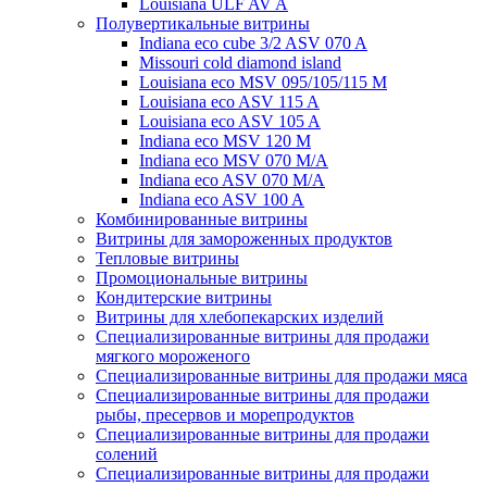
Louisiana ULF AV A
Полувертикальные витрины
Indiana eco cube 3/2 ASV 070 A
Missouri cold diamond island
Louisiana eco MSV 095/105/115 M
Louisiana eco ASV 115 A
Louisiana eco ASV 105 A
Indiana eco MSV 120 M
Indiana eco MSV 070 M/A
Indiana eco ASV 070 M/A
Indiana eco ASV 100 A
Комбинированные витрины
Витрины для замороженных продуктов
Тепловые витрины
Промоциональные витрины
Кондитерские витрины
Витрины для хлебопекарских изделий
Специализированные витрины для продажи
мягкого мороженого
Специализированные витрины для продажи мяса
Специализированные витрины для продажи
рыбы, пресервов и морепродуктов
Специализированные витрины для продажи
солений
Специализированные витрины для продажи