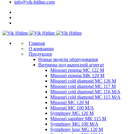
info@vik-hitline.com
Главная
О компании
Продукция
Новые модели оборудования
Витрины под выносной агрегат
Missouri enigma MC 122 M
Missouri enigma MK 120 M
Missouri cold diamond MC 126 M
Missouri cold diamond MC 117 M
Missouri cold diamond MC 116 M/A
Missouri cold diamond MC 115 M/A
Missouri MC 120 M
Missouri MC 100 M/A
Symphony MG 120 M
Missouri sapphire MK 115 M
Symphony MG 100 M/А
Symphony luxe MG 120 M