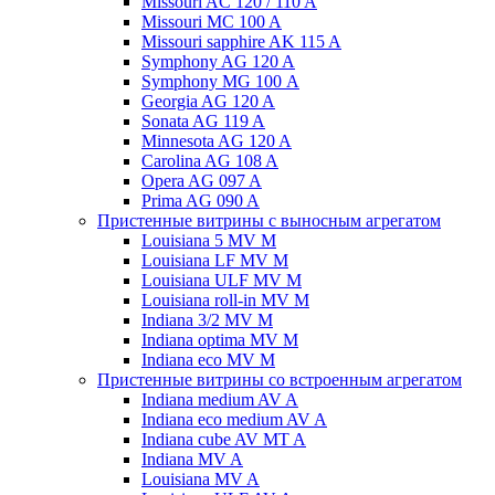
Missouri AC 120 / 110 A
Missouri MC 100 A
Missouri sapphire AK 115 A
Symphony AG 120 A
Symphony MG 100 А
Georgia AG 120 A
Sonata AG 119 A
Minnesota AG 120 A
Carolina AG 108 A
Opera AG 097 A
Prima AG 090 A
Пристенные витрины с выносным агрегатом
Louisiana 5 MV M
Louisiana LF MV M
Louisiana ULF MV M
Louisiana roll-in MV M
Indiana 3/2 MV M
Indiana optima MV M
Indiana eco MV M
Пристенные витрины со встроенным агрегатом
Indiana medium AV A
Indiana eco medium AV A
Indiana cube AV MT A
Indiana MV A
Louisiana MV A