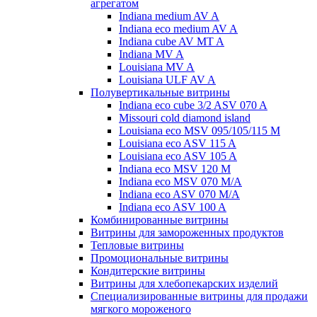
агрегатом
Indiana medium AV A
Indiana eco medium AV A
Indiana cube AV MT A
Indiana MV A
Louisiana MV A
Louisiana ULF AV A
Полувертикальные витрины
Indiana eco cube 3/2 ASV 070 A
Missouri cold diamond island
Louisiana eco MSV 095/105/115 M
Louisiana eco ASV 115 A
Louisiana eco ASV 105 A
Indiana eco MSV 120 M
Indiana eco MSV 070 M/A
Indiana eco ASV 070 M/A
Indiana eco ASV 100 A
Комбинированные витрины
Витрины для замороженных продуктов
Тепловые витрины
Промоциональные витрины
Кондитерские витрины
Витрины для хлебопекарских изделий
Специализированные витрины для продажи
мягкого мороженого