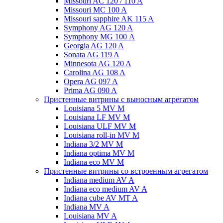
Missouri AC 120 / 110 A
Missouri MC 100 A
Missouri sapphire AK 115 A
Symphony AG 120 A
Symphony MG 100 А
Georgia AG 120 A
Sonata AG 119 A
Minnesota AG 120 A
Carolina AG 108 A
Opera AG 097 A
Prima AG 090 A
Пристенные витрины с выносным агрегатом
Louisiana 5 MV M
Louisiana LF MV M
Louisiana ULF MV M
Louisiana roll-in MV M
Indiana 3/2 MV M
Indiana optima MV M
Indiana eco MV M
Пристенные витрины со встроенным агрегатом
Indiana medium AV A
Indiana eco medium AV A
Indiana cube AV MT A
Indiana MV A
Louisiana MV A