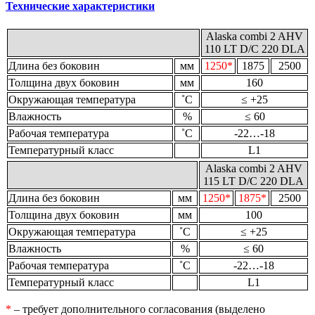
Технические характеристики
Alaska combi 2 AHV
110 LT D/C 220 DLA
Длина без боковин
мм
1250*
1875
2500
Толщина двух боковин
мм
160
Окружающая температура
˚С
≤ +25
Влажность
%
≤ 60
Рабочая температура
˚С
-22…-18
Температурный класс
L1
Alaska combi 2 AHV
115 LT D/C 220 DLA
Длина без боковин
мм
1250*
1875*
2500
Толщина двух боковин
мм
100
Окружающая температура
˚С
≤ +25
Влажность
%
≤ 60
Рабочая температура
˚С
-22…-18
Температурный класс
L1
*
– требует дополнительного согласования (выделено