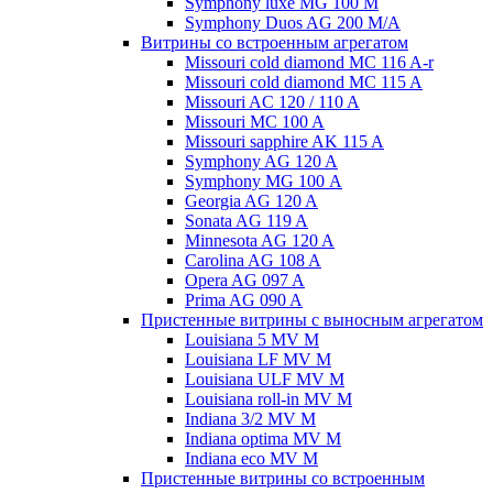
Symphony luxe MG 100 M
Symphony Duos AG 200 M/A
Витрины со встроенным агрегатом
Missouri cold diamond MC 116 A-r
Missouri cold diamond MC 115 A
Missouri AC 120 / 110 A
Missouri MC 100 A
Missouri sapphire AK 115 A
Symphony AG 120 A
Symphony MG 100 А
Georgia AG 120 A
Sonata AG 119 A
Minnesota AG 120 A
Carolina AG 108 A
Opera AG 097 A
Prima AG 090 A
Пристенные витрины с выносным агрегатом
Louisiana 5 MV M
Louisiana LF MV M
Louisiana ULF MV M
Louisiana roll-in MV M
Indiana 3/2 MV M
Indiana optima MV M
Indiana eco MV M
Пристенные витрины со встроенным