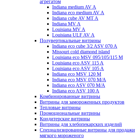
агрегатом
Indiana medium AV A
Indiana eco medium AV A
Indiana cube AV MT A
Indiana MV A
Louisiana MV A
Louisiana ULF AV A
Полувертикальные витрины
Indiana eco cube 3/2 ASV 070 A
Missouri cold diamond island
Louisiana eco MSV 095/105/115 M
Louisiana eco ASV 115 A
Louisiana eco ASV 105 A
Indiana eco MSV 120 M
Indiana eco MSV 070 M/A
Indiana eco ASV 070 M/A
Indiana eco ASV 100 A
Комбинированные витрины
Витрины для замороженных продуктов
Тепловые витрины
Промоциональные витрины
Кондитерские витрины
Витрины для хлебопекарских изделий
Специализированные витрины для продажи
мягкого мороженого