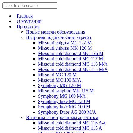
Главная
О компании
Продукция
Новые модели оборудования
Витрины под выносной агрегат
Missouri enigma MC 122 M
Missouri enigma MK 120 M
Missouri cold diamond MC 126 M
Missouri cold diamond MC 117 M
Missouri cold diamond MC 116 M/A
Missouri cold diamond MC 115 M/A
Missouri MC 120 M
Missouri MC 100 M/A
Symphony MG 120 M
Missouri sapphire MK 115 M
Symphony MG 100 M/А
Symphony luxe MG 120 M
Symphony luxe MG 100 M
Symphony Duos AG 200 M/A
Витрины со встроенным агрегатом
Missouri cold diamond MC 116 A-r
Missouri cold diamond MC 115 A