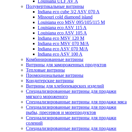
Louisiana ULF AV A
Полувертикальные витрины
Indiana eco cube 3/2 ASV 070 A
Missouri cold diamond island
Louisiana eco MSV 095/105/115 M
Louisiana eco ASV 115 A
Louisiana eco ASV 105 A
Indiana eco MSV 120 M
Indiana eco MSV 070 M/A
Indiana eco ASV 070 M/A
Indiana eco ASV 100 A
Комбинированные витрины
Витрины для замороженных продуктов
Тепловые витрины
Промоциональные витрины
Кондитерские витрины
Витрины для хлебопекарских изделий
Специализированные витрины для продажи
мягкого мороженого
Специализированные витрины для продажи мяса
Специализированные витрины для продажи
рыбы, пресервов и морепродуктов
Специализированные витрины для продажи
солений
Специализированные витрины для продажи