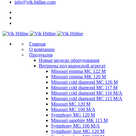
info@vik-hitline.com
Главная
О компании
Продукция
Новые модели оборудования
Витрины под выносной агрегат
Missouri enigma MC 122 M
Missouri enigma MK 120 M
Missouri cold diamond MC 126 M
Missouri cold diamond MC 117 M
Missouri cold diamond MC 116 M/A
Missouri cold diamond MC 115 M/A
Missouri MC 120 M
Missouri MC 100 M/A
Symphony MG 120 M
Missouri sapphire MK 115 M
Symphony MG 100 M/А
Symphony luxe MG 120 M