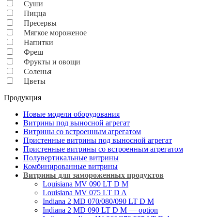
Суши
Пицца
Пресервы
Мягкое мороженое
Напитки
Фреш
Фрукты и овощи
Соленья
Цветы
Продукция
Новые модели оборудования
Витрины под выносной агрегат
Витрины со встроенным агрегатом
Пристенные витрины под выносной агрегат
Пристенные витрины со встроенным агрегатом
Полувертикальные витрины
Комбинированные витрины
Витрины для замороженных продуктов
Louisiana MV 090 LT D M
Louisiana MV 075 LT D A
Indiana 2 MD 070/080/090 LT D M
Indiana 2 MD 090 LT D M — option