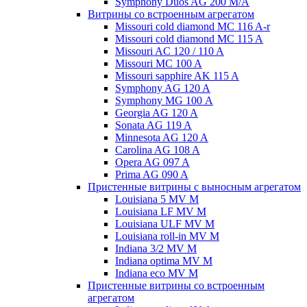
Symphony Duos AG 200 M/A
Витрины со встроенным агрегатом
Missouri cold diamond MC 116 A-r
Missouri cold diamond MC 115 A
Missouri AC 120 / 110 A
Missouri MC 100 A
Missouri sapphire AK 115 A
Symphony AG 120 A
Symphony MG 100 А
Georgia AG 120 A
Sonata AG 119 A
Minnesota AG 120 A
Carolina AG 108 A
Opera AG 097 A
Prima AG 090 A
Пристенные витрины с выносным агрегатом
Louisiana 5 MV M
Louisiana LF MV M
Louisiana ULF MV M
Louisiana roll-in MV M
Indiana 3/2 MV M
Indiana optima MV M
Indiana eco MV M
Пристенные витрины со встроенным
агрегатом