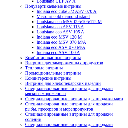
Louisiana ULF AV A
Полувертикальные витрины
Indiana eco cube 3/2 ASV 070 A
Missouri cold diamond island
Louisiana eco MSV 095/105/115 M
Louisiana eco ASV 115 A
Louisiana eco ASV 105 A
Indiana eco MSV 120 M
Indiana eco MSV 070 M/A
Indiana eco ASV 070 M/A
Indiana eco ASV 100 A
Комбинированные витрины
Витрины для замороженных продуктов
Тепловые витрины
Промоциональные витрины
Кондитерские витрины
Витрины для хлебопекарских изделий
Специализированные витрины для продажи
мягкого мороженого
Специализированные витрины для продажи мяса
Специализированные витрины для продажи
рыбы, пресервов и морепродуктов
Специализированные витрины для продажи
солений
Специализированные витрины для продажи