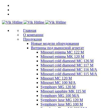
Главная
О компании
Продукция
Новые модели оборудования
Витрины под выносной агрегат
Missouri enigma MC 122 M
Missouri enigma MK 120 M
Missouri cold diamond MC 126 M
Missouri cold diamond MC 117 M
Missouri cold diamond MC 116 M/A
Missouri cold diamond MC 115 M/A
Missouri MC 120 M
Missouri MC 100 M/A
Symphony MG 120 M
Missouri sapphire MK 115 M
Symphony MG 100 M/А
Symphony luxe MG 120 M
Symphony luxe MG 100 M