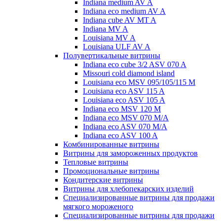
Indiana medium AV A
Indiana eco medium AV A
Indiana cube AV MT A
Indiana MV A
Louisiana MV A
Louisiana ULF AV A
Полувертикальные витрины
Indiana eco cube 3/2 ASV 070 A
Missouri cold diamond island
Louisiana eco MSV 095/105/115 M
Louisiana eco ASV 115 A
Louisiana eco ASV 105 A
Indiana eco MSV 120 M
Indiana eco MSV 070 M/A
Indiana eco ASV 070 M/A
Indiana eco ASV 100 A
Комбинированные витрины
Витрины для замороженных продуктов
Тепловые витрины
Промоциональные витрины
Кондитерские витрины
Витрины для хлебопекарских изделий
Специализированные витрины для продажи
мягкого мороженого
Специализированные витрины для продажи