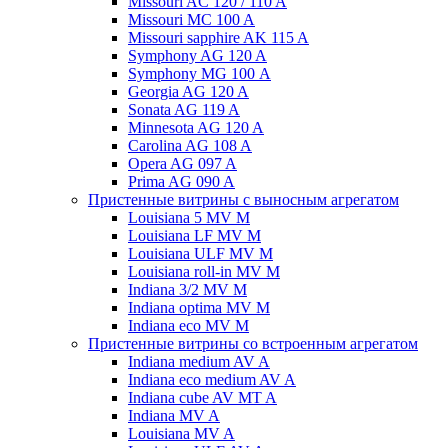
Missouri AC 120 / 110 A
Missouri MC 100 A
Missouri sapphire AK 115 A
Symphony AG 120 A
Symphony MG 100 А
Georgia AG 120 A
Sonata AG 119 A
Minnesota AG 120 A
Carolina AG 108 A
Opera AG 097 A
Prima AG 090 A
Пристенные витрины с выносным агрегатом
Louisiana 5 MV M
Louisiana LF MV M
Louisiana ULF MV M
Louisiana roll-in MV M
Indiana 3/2 MV M
Indiana optima MV M
Indiana eco MV M
Пристенные витрины со встроенным агрегатом
Indiana medium AV A
Indiana eco medium AV A
Indiana cube AV MT A
Indiana MV A
Louisiana MV A