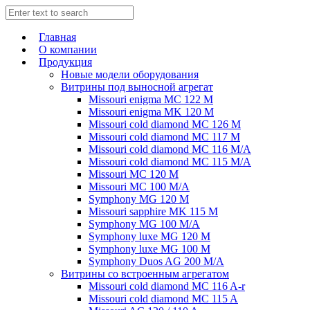
Главная
О компании
Продукция
Новые модели оборудования
Витрины под выносной агрегат
Missouri enigma MC 122 M
Missouri enigma MK 120 M
Missouri cold diamond MC 126 M
Missouri cold diamond MC 117 M
Missouri cold diamond MC 116 M/A
Missouri cold diamond MC 115 M/A
Missouri MC 120 M
Missouri MC 100 M/A
Symphony MG 120 M
Missouri sapphire MK 115 M
Symphony MG 100 M/А
Symphony luxe MG 120 M
Symphony luxe MG 100 M
Symphony Duos AG 200 M/A
Витрины со встроенным агрегатом
Missouri cold diamond MC 116 A-r
Missouri cold diamond MC 115 A