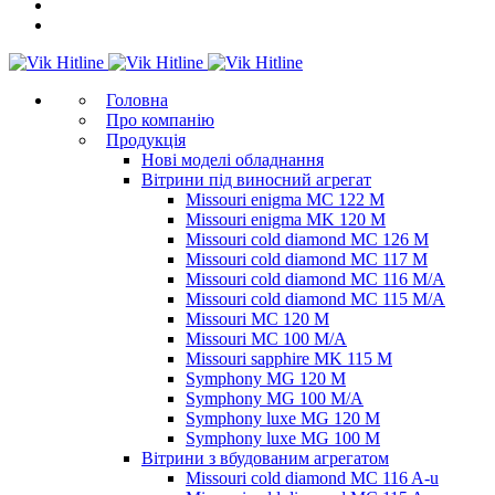
Головна
Про компанію
Продукція
Нові моделі обладнання
Вітрини під виносний агрегат
Missouri enigma MC 122 M
Missouri enigma MK 120 M
Missouri cold diamond MC 126 M
Missouri cold diamond MC 117 M
Missouri cold diamond MC 116 M/A
Missouri cold diamond MC 115 M/A
Missouri MC 120 M
Missouri MC 100 M/A
Missouri sapphire MK 115 M
Symphony MG 120 M
Symphony MG 100 M/А
Symphony luxe MG 120 M
Symphony luxe MG 100 M
Вітрини з вбудованим агрегатом
Missouri cold diamond MC 116 A-u