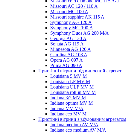
Missouri cold diamond MC 115 A-u
Missouri AC 120 / 110 A
Missouri MC 100 A
Missouri sapphire AK 115 A
Symphony AG 120 A
Symphony MG 100 А
Symphony Duos AG 200 M/A
Georgia AG 120 A
Sonata AG 119 A
Minnesota AG 120 A
Carolina AG 108 A
Opera AG 097 A
Prima AG 090 A
Пристінні вітрини під виносний агрегат
Louisiana 5 MV M
Louisiana LF MV M
Louisiana ULF MV M
Louisiana roll-in MV M
Indiana 3/2 MV M
Indiana optima MV M
Indiana MV M/A
Indiana eco MV M
Пристінні вітрини з вбудованим агрегатом
Indiana medium AV M/A
Indiana eco medium AV M/A