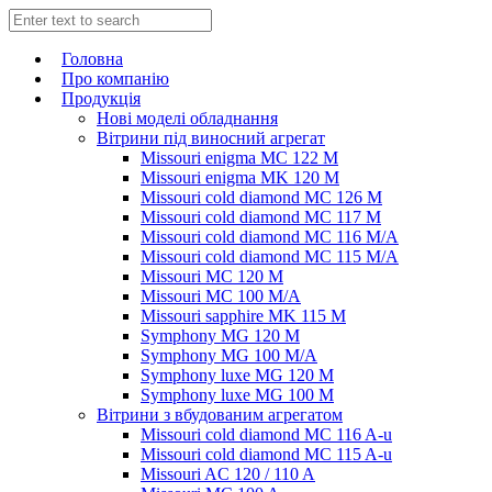
Головна
Про компанію
Продукція
Нові моделі обладнання
Вітрини під виносний агрегат
Missouri enigma MC 122 M
Missouri enigma MK 120 M
Missouri cold diamond MC 126 M
Missouri cold diamond MC 117 M
Missouri cold diamond MC 116 M/A
Missouri cold diamond MC 115 M/A
Missouri MC 120 M
Missouri MC 100 M/A
Missouri sapphire MK 115 M
Symphony MG 120 M
Symphony MG 100 M/А
Symphony luxe MG 120 M
Symphony luxe MG 100 M
Вітрини з вбудованим агрегатом
Missouri cold diamond MC 116 A-u
Missouri cold diamond MC 115 A-u
Missouri AC 120 / 110 A