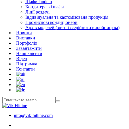
Шафи tandem
Кондитерські шафи
Лінії роздачі
Індивідуальна та кастомізована продукція
Промислові кондиціонери
Архів моделей (зняті із серійного виробництва)
Новини
Виставки
Портфоліо
Завантажити
Наші клієнти
Відео
Підтримка
Контакти
info@vik-hitline.com