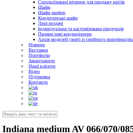
Спеціалізовані вітрини для продажу квітів
Шафи
Шафи tandem
Кондитерські шафи
Лінії роздачі
Індивідуальна та кастомізована продукція
Промислові кондиціонери
Архів моделей (зняті із серійного виробництва
Новини
Виставки
Портфоліо
Завантажити
Наші клієнти
Відео
Підтримка
Контакти
Indiana medium AV 066/070/08