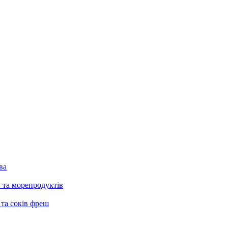
ва
в та морепродуктів
 та соків фреш