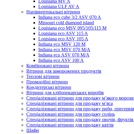
Louisiana MV A
Louisiana ULF AV A
Напіввертикальні вітрини
Indiana eco cube 3/2 ASV 070 A
Missouri cold diamond island
Louisiana eco MSV 095/105/115 M
Louisiana eco ASV 115 A
Louisiana eco ASV 105 A
Indiana eco MSV 120 M
Indiana eco MSV 070 M/A
Indiana eco ASV 070 M/A
Indiana eco ASV 100 A
Комбіновані вітрини
Вітрини для заморожених продуктів
Теплові вітрини
Промоційні вітрини
Кондитерські вітрини
Вітрини для хлібопекарських виробів
Спеціалізовані вітрини для продажу м’якого морози
Спеціалізовані вітрини для продажу м’яса
Спеціалізовані вітрини для продажу риби, пресерві
Спеціалізовані вітрини для продажу солінь
Спеціалізовані вітрини для продажу овочів, фруктів
Спеціалізовані вітрини для продажу квітів
Шафи