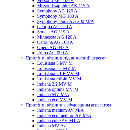
Missouri MC 100 A
Missouri sapphire AK 115 A
Symphony AG 120 A
Symphony MG 100 А
Symphony Duos AG 200 M/A
Georgia AG 120 A
Sonata AG 119 A
Minnesota AG 120 A
Carolina AG 108 A
Opera AG 097 A
Prima AG 090 A
Пристінні вітрини під виносний агрегат
Louisiana 5 MV M
Louisiana LF MV M
Louisiana ULF MV M
Louisiana roll-in MV M
Indiana 3/2 MV M
Indiana optima MV M
Indiana MV M/A
Indiana eco MV M
Пристінні вітрини з вбудованим агрегатом
Indiana medium AV M/A
Indiana eco medium AV M/A
Indiana cube AV MT A
Indiana MV A-u