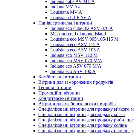
Indiana cube AV MT A
Indiana MV A-u
Louisiana MV A
Louisiana ULF AV A
Напіввертикальні вітрини
Indiana eco cube 3/2 ASV 070 A
Missouri cold diamond island
Louisiana eco MSV 095/105/115 M
Louisiana eco ASV 115 A
Louisiana eco ASV 105 A
Indiana eco MSV 120 M
Indiana eco MSV 070 M/A
Indiana eco ASV 070 M/A
Indiana eco ASV 100 A
Комбіновані вітрини
Вітрини для заморожених продуктів
Теплові вітрини
Промоційні вітрини
Кондитерські вітрини
Вітрини для хлібопекарських виробів
Спеціалізовані вітрини для продажу м’якого 
Спеціалізовані вітрини для продажу м’яса
Спеціалізовані вітрини для продажу риби, пре
Спеціалізовані вітрини для продажу солінь
Спеціалізовані вітрини для продажу овочів, ф