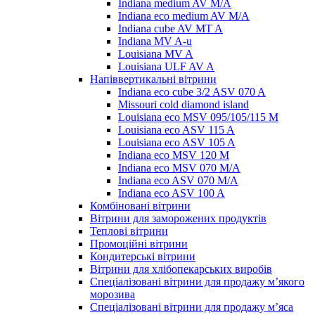
Indiana medium AV M/A
Indiana eco medium AV M/A
Indiana cube AV MT A
Indiana MV A-u
Louisiana MV A
Louisiana ULF AV A
Напіввертикальні вітрини
Indiana eco cube 3/2 ASV 070 A
Missouri cold diamond island
Louisiana eco MSV 095/105/115 M
Louisiana eco ASV 115 A
Louisiana eco ASV 105 A
Indiana eco MSV 120 M
Indiana eco MSV 070 M/A
Indiana eco ASV 070 M/A
Indiana eco ASV 100 A
Комбіновані вітрини
Вітрини для заморожених продуктів
Теплові вітрини
Промоційні вітрини
Кондитерські вітрини
Вітрини для хлібопекарських виробів
Спеціалізовані вітрини для продажу м’якого
морозива
Спеціалізовані вітрини для продажу м’яса