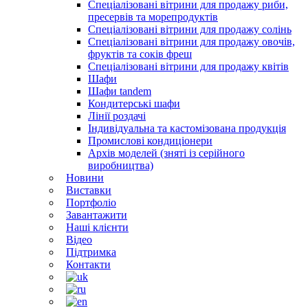
Спеціалізовані вітрини для продажу риби,
пресервів та морепродуктів
Спеціалізовані вітрини для продажу солінь
Спеціалізовані вітрини для продажу овочів,
фруктів та соків фреш
Спеціалізовані вітрини для продажу квітів
Шафи
Шафи tandem
Кондитерські шафи
Лінії роздачі
Індивідуальна та кастомізована продукція
Промислові кондиціонери
Архів моделей (зняті із серійного
виробництва)
Новини
Виставки
Портфоліо
Завантажити
Наші клієнти
Відео
Підтримка
Контакти