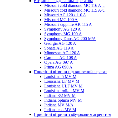
Вітрини з вбудованим агрегатом
Missouri cold diamond MC 116 A-u
Missouri cold diamond MC 115 A-u
Missouri AC 120 / 110 A
Missouri MC 100 A
Missouri sapphire AK 115 A
Symphony AG 120 A
Symphony MG 100 А
Symphony Duos AG 200 M/A
Georgia AG 120 A
Sonata AG 119 A
Minnesota AG 120 A
Carolina AG 108 A
Opera AG 097 A
Prima AG 090 A
Пристінні вітрини під виносний агрегат
Louisiana 5 MV M
Louisiana LF MV M
Louisiana ULF MV M
Louisiana roll-in MV M
Indiana 3/2 MV M
Indiana optima MV M
Indiana MV M/A
Indiana eco MV M
Пристінні вітрини з вбудованим агрегатом