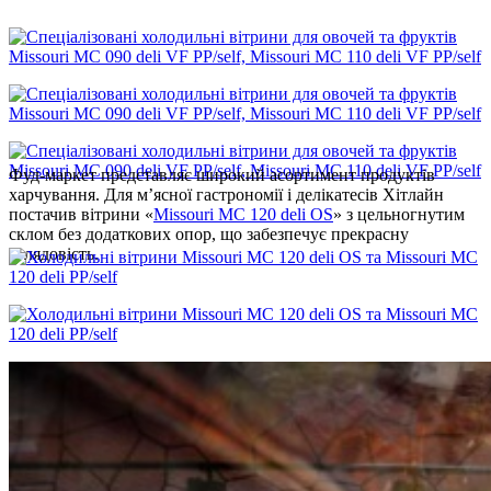
Фуд-маркет представляє широкий асортимент продуктів
харчування. Для м’ясної гастрономії і делікатесів Хітлайн
постачив вітрини «
Мissouri MС 120 deli OS
» з цельногнутим
склом без додаткових опор, що забезпечує прекрасну
оглядовість.