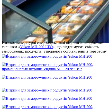
Низькотемпературні енергоефективні вітрини з панорамним
склінням «
Yukon MH 200 LTO
», що підтримують свіжість
заморожених продуктів, утворюють острівні зони в торговому
залі.