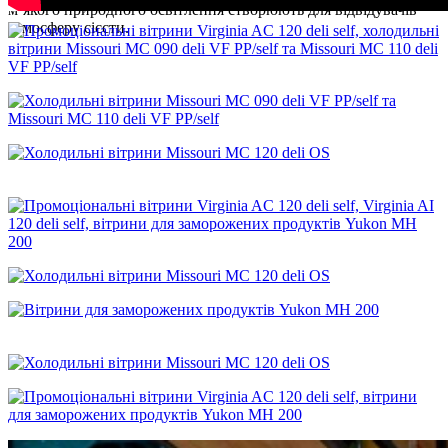
м’якого природного освітлення створюють для відвідувачів
атмосферу сієсти.