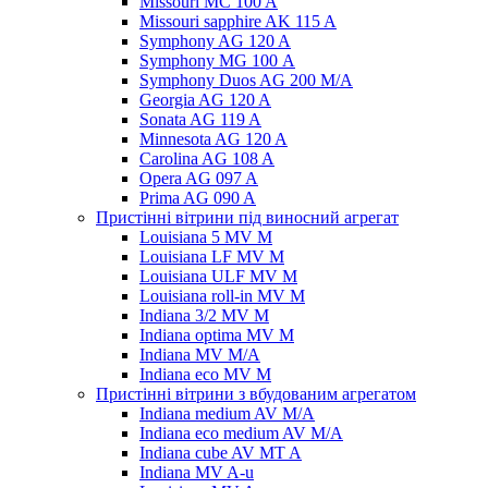
Missouri MC 100 A
Missouri sapphire AK 115 A
Symphony AG 120 A
Symphony MG 100 А
Symphony Duos AG 200 M/A
Georgia AG 120 A
Sonata AG 119 A
Minnesota AG 120 A
Carolina AG 108 A
Opera AG 097 A
Prima AG 090 A
Пристінні вітрини під виносний агрегат
Louisiana 5 MV M
Louisiana LF MV M
Louisiana ULF MV M
Louisiana roll-in MV M
Indiana 3/2 MV M
Indiana optima MV M
Indiana MV M/A
Indiana eco MV M
Пристінні вітрини з вбудованим агрегатом
Indiana medium AV M/A
Indiana eco medium AV M/A
Indiana cube AV MT A
Indiana MV A-u