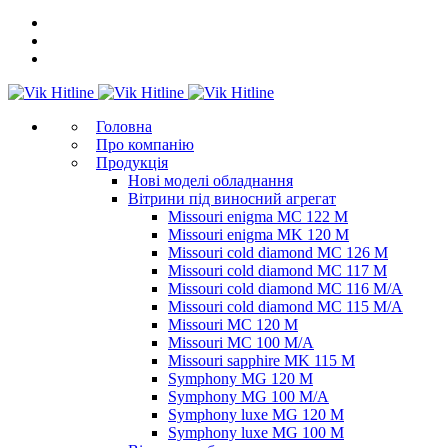
Головна
Про компанію
Продукція
Нові моделі обладнання
Вітрини під виносний агрегат
Missouri enigma MC 122 M
Missouri enigma MK 120 M
Missouri cold diamond MC 126 M
Missouri cold diamond MC 117 M
Missouri cold diamond MC 116 M/A
Missouri cold diamond MC 115 M/A
Missouri MC 120 M
Missouri MC 100 M/A
Missouri sapphire MK 115 M
Symphony MG 120 M
Symphony MG 100 M/А
Symphony luxe MG 120 M
Symphony luxe MG 100 M