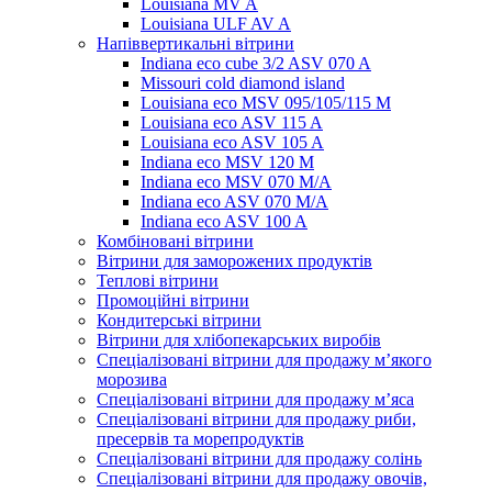
Louisiana MV A
Louisiana ULF AV A
Напіввертикальні вітрини
Indiana eco cube 3/2 ASV 070 A
Missouri cold diamond island
Louisiana eco MSV 095/105/115 M
Louisiana eco ASV 115 A
Louisiana eco ASV 105 A
Indiana eco MSV 120 M
Indiana eco MSV 070 M/A
Indiana eco ASV 070 M/A
Indiana eco ASV 100 A
Комбіновані вітрини
Вітрини для заморожених продуктів
Теплові вітрини
Промоційні вітрини
Кондитерські вітрини
Вітрини для хлібопекарських виробів
Спеціалізовані вітрини для продажу м’якого
морозива
Спеціалізовані вітрини для продажу м’яса
Спеціалізовані вітрини для продажу риби,
пресервів та морепродуктів
Спеціалізовані вітрини для продажу солінь
Спеціалізовані вітрини для продажу овочів,