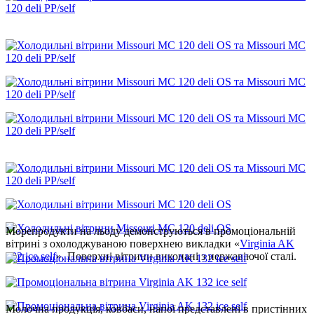
Морепродукти на льоду демонструються в промоціональній
вітрині з охолоджуваною поверхнею викладки «
Virginia AK
132 ice self
». Поверхні вітрини виконані з нержавіючої сталі.
Молочна продукція, ковбаси, напої представлені в пристінних