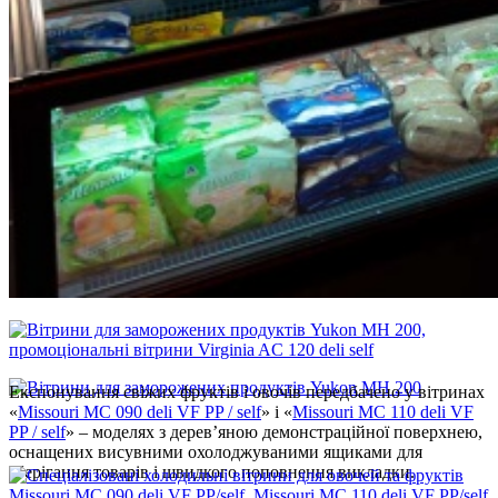
Експонування свіжих фруктів і овочів передбачено у вітринах
«
Мissouri MC 090 delі VF PP / self
» і «
Мissouri MC 110 deli VF
PP / self
» – моделях з дерев’яною демонстраційної поверхнею,
оснащених висувними охолоджуваними ящиками для
зберігання товарів і швидкого поповнення викладки.