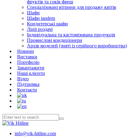
фруктів та соків фреш
Спеціалізовані вітрини для продажу квітів
Шафи
Шафи tandem
Кондитерські шафи
Лінії роздачі
Індивідуальна та кастомізована продукція
Промислові кондиціонери
Архів моделей (зняті із серійного виробництва)
Новини
Виставки
Портфоліо
Завантажити
Наші клієнти
Відео
Підтримка
Контакти
info@vik-hitline.com