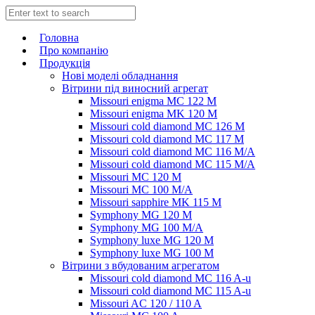
Головна
Про компанію
Продукція
Нові моделі обладнання
Вітрини під виносний агрегат
Missouri enigma MC 122 M
Missouri enigma MK 120 M
Missouri cold diamond MC 126 M
Missouri cold diamond MC 117 M
Missouri cold diamond MC 116 M/A
Missouri cold diamond MC 115 M/A
Missouri MC 120 M
Missouri MC 100 M/A
Missouri sapphire MK 115 M
Symphony MG 120 M
Symphony MG 100 M/А
Symphony luxe MG 120 M
Symphony luxe MG 100 M
Вітрини з вбудованим агрегатом
Missouri cold diamond MC 116 A-u
Missouri cold diamond MC 115 A-u
Missouri AC 120 / 110 A