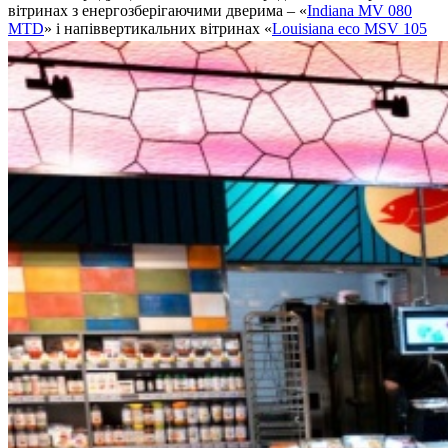
вітринах з енергозберігаючими дверима – «
Indiana MV 080
MTD
» і напіввертикальних вітринах «
Louisiana eco MSV 105
MTD
».