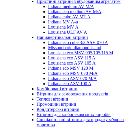
Пристінні вітрини з вбудованим агрегатом
Indiana medium AV M/A
Indiana eco medium AV M/A
Indiana cube AV MT A
Indiana MV A-u
Louisiana MV A
Louisiana ULF AV A
Напіввертикальні вітрини
Indiana eco cube 3/2 ASV 070 A
Missouri cold diamond island
Louisiana eco MSV 095/105/115 M
Louisiana eco ASV 115 A
Louisiana eco ASV 105 A
Indiana eco MSV 120 M
Indiana eco MSV 070 M/A
Indiana eco ASV 070 M/A
Indiana eco ASV 100 A
Комбіновані вітрини
Вітрини для заморожених продуктів
Теплові вітрини
Промоційні вітрини
Кондитерські вітрини
Вітрини для хлібопекарських виробів
Спеціалізовані вітрини для продажу м’якого
морозива