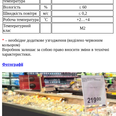
температура
Вологість
%
≤ 60
Швидкість повітря
м/с
≤ 0,2
Робоча температура
˚С
+2…+4
Температурний
M2
клас
*
– необхідне додаткове узгодження (виділено червоним
кольором)
Виробник залишає за собою право вносити зміни в технічні
характеристики.
Фотографії