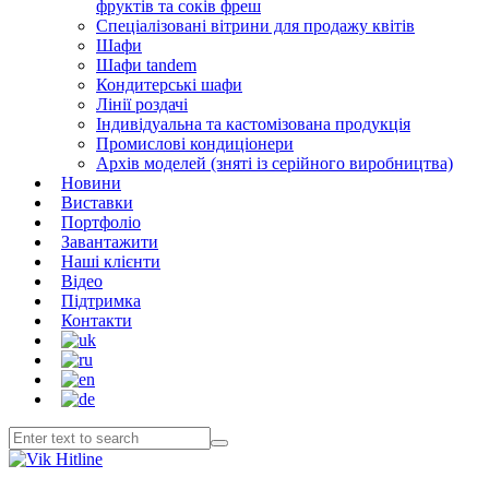
фруктів та соків фреш
Спеціалізовані вітрини для продажу квітів
Шафи
Шафи tandem
Кондитерські шафи
Лінії роздачі
Індивідуальна та кастомізована продукція
Промислові кондиціонери
Архів моделей (зняті із серійного виробництва)
Новини
Виставки
Портфоліо
Завантажити
Наші клієнти
Відео
Підтримка
Контакти