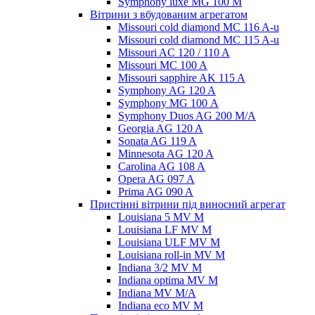
Symphony luxe MG 100 M
Вітрини з вбудованим агрегатом
Missouri cold diamond MC 116 A-u
Missouri cold diamond MC 115 A-u
Missouri AC 120 / 110 A
Missouri MC 100 A
Missouri sapphire AK 115 A
Symphony AG 120 A
Symphony MG 100 А
Symphony Duos AG 200 M/A
Georgia AG 120 A
Sonata AG 119 A
Minnesota AG 120 A
Carolina AG 108 A
Opera AG 097 A
Prima AG 090 A
Пристінні вітрини під виносний агрегат
Louisiana 5 MV M
Louisiana LF MV M
Louisiana ULF MV M
Louisiana roll-in MV M
Indiana 3/2 MV M
Indiana optima MV M
Indiana MV M/A
Indiana eco MV M