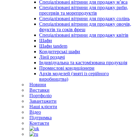
Спеціалізовані вітрини для продажу м’яса
Спеціалізовані вітрини для продажу риби,
пресервів та морепродуктів
Спеціалізовані вітрини для продажу солінь
Спеціалізовані вітрини для продажу овочів,
фруктів та соків фреш
Спеціалізовані вітрини для продажу квітів
Шафи
Шафи tandem
Кондитерські шафи
Лінії роздачі
Індивідуальна та кастомізована продукція
Промислові кондиціонери
Архів моделей (зняті із серійного
виробництва)
Новини
Виставки
Портфоліо
Завантажити
Наші клієнти
Відео
Підтримка
Контакти