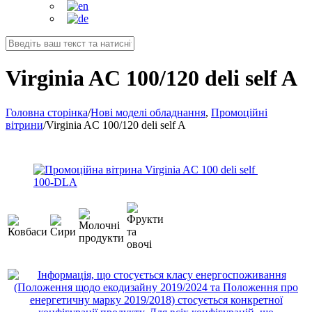
Virginia AC 100/120 deli self A
Головна сторінка
/
Нові моделі обладнання
,
Промоційні
вітрини
/
Virginia AC 100/120 deli self A