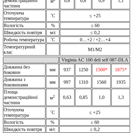
демонстраційної
0,6
0,8
0,9
1,1
м
частини
Оточуюча
˚С
≤ +25
температура
Вологість
%
≤ 60
Швидкість повітря
м/с
≤ 0,2
Робоча температура
˚С
0…+2 / +2…+4
Температурний
M1/M2
клас
Virginia AC 100 deli self 087-DLA
Довжина без
мм
937
1250
1500*
1875*
боковин
Довжина з
мм
997
1310
1560
1935
боковинами
Площа
2
демонстраційної
0,63
0,85
1,0
1,3
м
частини
Оточуюча
˚С
≤ +25
температура
Вологість
%
≤ 60
Швидкість повітря
м/с
≤ 0,2