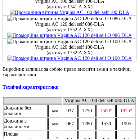
Virginia AC 100 deli self 100-DLA
(артикул: 1741.A.ХХ)
Virginia AC 120 deli self 086-DLA
(артикул: 1552.A.ХХ)
Virginia AC 120 deli self 100-DLA
(артикул: 1732.A.ХХ)
Виробник залишає за собою право вносити зміни в технічні
характеристики.
Технічні характеристики
Virginia AC 100 deli self 086-DLA
Довжина без
мм
937
1250
1500*
1875*
боковин
Довжина з
мм
967
1280
1530
1905
боковинами
Площа
2