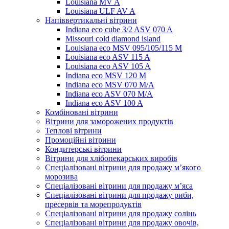
Louisiana MV A
Louisiana ULF AV A
Напіввертикальні вітрини
Indiana eco cube 3/2 ASV 070 A
Missouri cold diamond island
Louisiana eco MSV 095/105/115 M
Louisiana eco ASV 115 A
Louisiana eco ASV 105 A
Indiana eco MSV 120 M
Indiana eco MSV 070 M/A
Indiana eco ASV 070 M/A
Indiana eco ASV 100 A
Комбіновані вітрини
Вітрини для заморожених продуктів
Теплові вітрини
Промоційні вітрини
Кондитерські вітрини
Вітрини для хлібопекарських виробів
Спеціалізовані вітрини для продажу м’якого
морозива
Спеціалізовані вітрини для продажу м’яса
Спеціалізовані вітрини для продажу риби,
пресервів та морепродуктів
Спеціалізовані вітрини для продажу солінь
Спеціалізовані вітрини для продажу овочів,