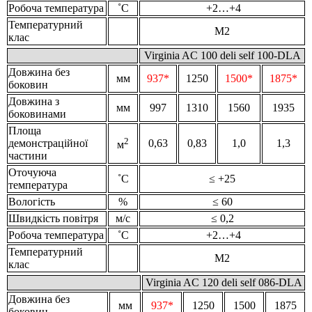
Робоча температура
˚С
+2…+4
Температурний
M2
клас
Virginia AC 100 deli self 100-DLA
Довжина без
мм
937*
1250
1500*
1875*
боковин
Довжина з
мм
997
1310
1560
1935
боковинами
Площа
2
демонстраційної
0,63
0,83
1,0
1,3
м
частини
Оточуюча
˚С
≤ +25
температура
Вологість
%
≤ 60
Швидкість повітря
м/с
≤ 0,2
Робоча температура
˚С
+2…+4
Температурний
M2
клас
Virginia AC 120 deli self 086-DLA
Довжина без
мм
937*
1250
1500
1875
боковин