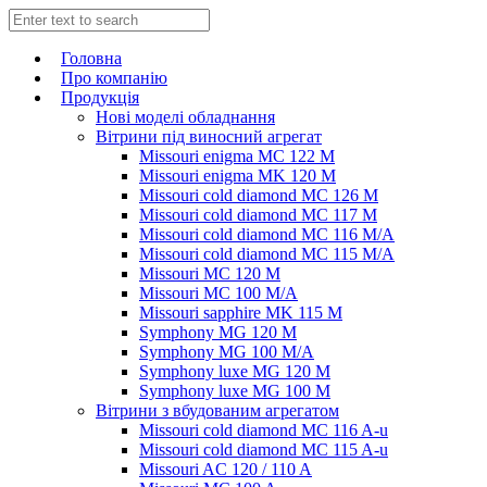
Головна
Про компанію
Продукція
Нові моделі обладнання
Вітрини під виносний агрегат
Missouri enigma MC 122 M
Missouri enigma MK 120 M
Missouri cold diamond MC 126 M
Missouri cold diamond MC 117 M
Missouri cold diamond MC 116 M/A
Missouri cold diamond MC 115 M/A
Missouri MC 120 M
Missouri MC 100 M/A
Missouri sapphire MK 115 M
Symphony MG 120 M
Symphony MG 100 M/А
Symphony luxe MG 120 M
Symphony luxe MG 100 M
Вітрини з вбудованим агрегатом
Missouri cold diamond MC 116 A-u
Missouri cold diamond MC 115 A-u
Missouri AC 120 / 110 A