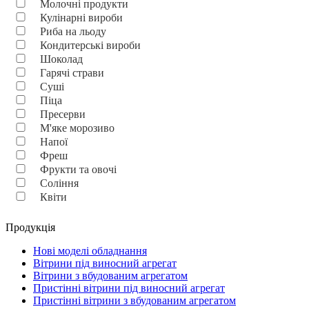
Молочні продукти
Кулінарні вироби
Риба на льоду
Кондитерські вироби
Шоколад
Гарячі страви
Суші
Піца
Пресерви
М'яке морозиво
Напої
Фреш
Фрукти та овочі
Соління
Квіти
Продукція
Нові моделі обладнання
Вітрини під виносний агрегат
Вітрини з вбудованим агрегатом
Пристінні вітрини під виносний агрегат
Пристінні вітрини з вбудованим агрегатом