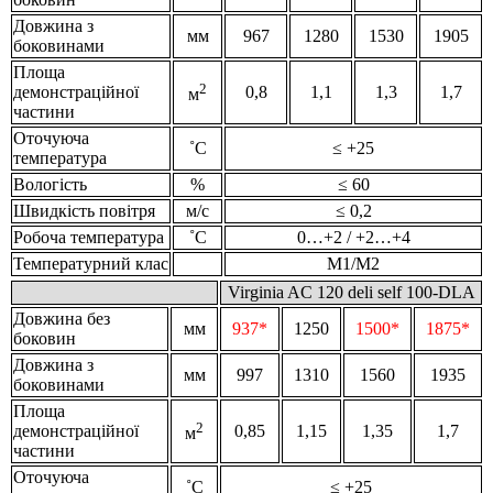
Довжина з
мм
967
1280
1530
1905
боковинами
Площа
2
демонстраційної
0,8
1,1
1,3
1,7
м
частини
Оточуюча
˚С
≤ +25
температура
Вологість
%
≤ 60
Швидкість повітря
м/с
≤ 0,2
Робоча температура
˚С
0…+2 / +2…+4
Температурний клас
M1/M2
Virginia AC 120 deli self 100-DLA
Довжина без
мм
937*
1250
1500*
1875*
боковин
Довжина з
мм
997
1310
1560
1935
боковинами
Площа
2
демонстраційної
0,85
1,15
1,35
1,7
м
частини
Оточуюча
˚С
≤ +25