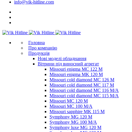
info@vik-hitline.com
Головна
Про компанію
Продукція
Нові моделі обладнання
Вітрини під виносний агрегат
Missouri enigma MC 122 M
Missouri enigma MK 120 M
Missouri cold diamond MC 126 M
Missouri cold diamond MC 117 M
Missouri cold diamond MC 116 M/A
Missouri cold diamond MC 115 M/A
Missouri MC 120 M
Missouri MC 100 M/A
Missouri sapphire MK 115 M
Symphony MG 120 M
Symphony MG 100 M/А
Symphony luxe MG 120 M