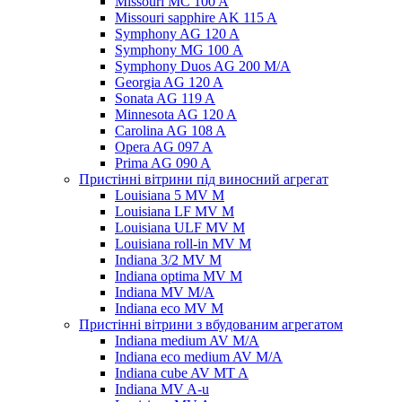
Missouri MC 100 A
Missouri sapphire AK 115 A
Symphony AG 120 A
Symphony MG 100 А
Symphony Duos AG 200 M/A
Georgia AG 120 A
Sonata AG 119 A
Minnesota AG 120 A
Carolina AG 108 A
Opera AG 097 A
Prima AG 090 A
Пристінні вітрини під виносний агрегат
Louisiana 5 MV M
Louisiana LF MV M
Louisiana ULF MV M
Louisiana roll-in MV M
Indiana 3/2 MV M
Indiana optima MV M
Indiana MV M/A
Indiana eco MV M
Пристінні вітрини з вбудованим агрегатом
Indiana medium AV M/A
Indiana eco medium AV M/A
Indiana cube AV MT A
Indiana MV A-u