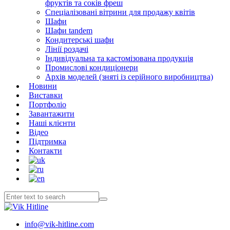
фруктів та соків фреш
Спеціалізовані вітрини для продажу квітів
Шафи
Шафи tandem
Кондитерські шафи
Лінії роздачі
Індивідуальна та кастомізована продукція
Промислові кондиціонери
Архів моделей (зняті із серійного виробництва)
Новини
Виставки
Портфоліо
Завантажити
Наші клієнти
Відео
Підтримка
Контакти
info@vik-hitline.com