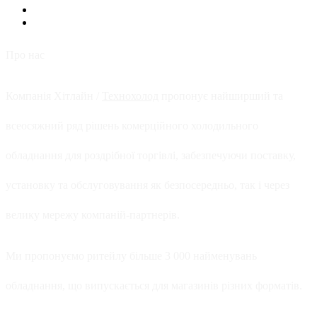
Про нас
Компанія Хітлайн /
Технохолод
пропонує найширший та
всеосяжний ряд рішень комерційного холодильного
обладнання для роздрібної торгівлі, забезпечуючи поставку,
установку та обслуговування як безпосередньо, так і через
велику мережу компаній-партнерів.
Ми пропонуємо ритейлу більше 3 000 найменувань
обладнання, що випускається для магазинів різних форматів.