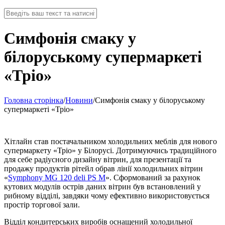
Симфонія смаку у
білоруському супермаркеті
«Тріо»
Головна сторінка
/
Новини
/
Симфонія смаку у білоруському
супермаркеті «Тріо»
Хітлайн став постачальником холодильних меблів для нового
супермаркету «Тріо» у Білорусі. Дотримуючись традиційного
для себе радіусного дизайну вітрин, для презентації та
продажу продуктів рітейл обрав лінії холодильних вітрин
«
Symphony MG 120 deli PS M
». Сформований за рахунок
кутових модулів острів даних вітрин був встановлений у
рибному відділі, завдяки чому ефективно використовується
простір торгової зали.
Відділ кондитерських виробів оснащений холодильної