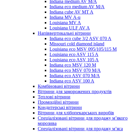
Indiana medium AV M/A
Indiana eco medium AV M/A
Indiana cube AV MT A
Indiana MV A-u
Louisiana MV A
Louisiana ULF AV A
Напіввертикальні вітрини
Indiana eco cube 3/2 ASV 070 A
Missouri cold diamond island
Louisiana eco MSV 095/105/115 M
Louisiana eco ASV 115 A
Louisiana eco ASV 105 A
Indiana eco MSV 120 M
Indiana eco MSV 070 M/A
Indiana eco ASV 070 M/A
Indiana eco ASV 100 A
Комбіновані вітрини
Вітрини для заморожених продуктів
Теплові вітрини
Промоційні вітрини
Кондитерські вітрини
Вітрини для хлібопекарських виробів
Спеціалізовані вітрини для продажу м’якого
морозива
Спеціалізовані вітрини для продажу м’яса