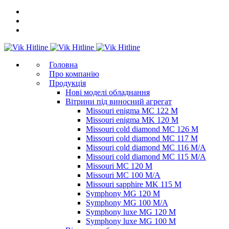
Головна
Про компанію
Продукція
Нові моделі обладнання
Вітрини під виносний агрегат
Missouri enigma MC 122 M
Missouri enigma MK 120 M
Missouri cold diamond MC 126 M
Missouri cold diamond MC 117 M
Missouri cold diamond MC 116 M/A
Missouri cold diamond MC 115 M/A
Missouri MC 120 M
Missouri MC 100 M/A
Missouri sapphire MK 115 M
Symphony MG 120 M
Symphony MG 100 M/А
Symphony luxe MG 120 M
Symphony luxe MG 100 M