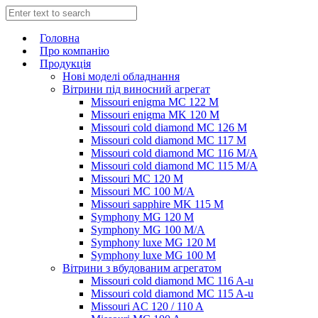
Головна
Про компанію
Продукція
Нові моделі обладнання
Вітрини під виносний агрегат
Missouri enigma MC 122 M
Missouri enigma MK 120 M
Missouri cold diamond MC 126 M
Missouri cold diamond MC 117 M
Missouri cold diamond MC 116 M/A
Missouri cold diamond MC 115 M/A
Missouri MC 120 M
Missouri MC 100 M/A
Missouri sapphire MK 115 M
Symphony MG 120 M
Symphony MG 100 M/А
Symphony luxe MG 120 M
Symphony luxe MG 100 M
Вітрини з вбудованим агрегатом
Missouri cold diamond MC 116 A-u
Missouri cold diamond MC 115 A-u
Missouri AC 120 / 110 A