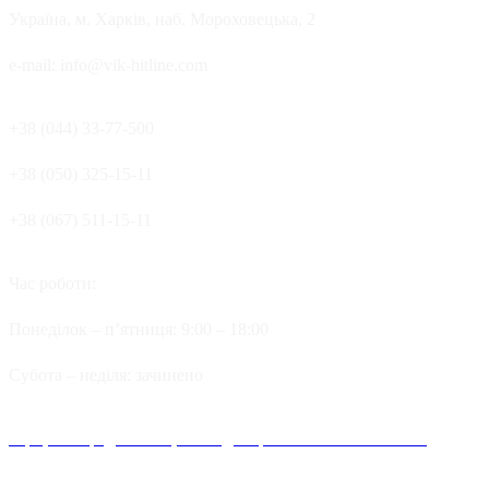
Україна, м. Харків, наб. Мороховецька, 2
e-mail: info@vik-hitline.com
+38 (044) 33-77-500
+38 (050) 325-15-11
+38 (067) 511-15-11
Час роботи:
Понеділок – п’ятниця: 9:00 – 18:00
Cубота – неділя: зачинено
Офіційні представництва та дилерів компанії Хітлайн в
Україні можна знайти в наступних містах: