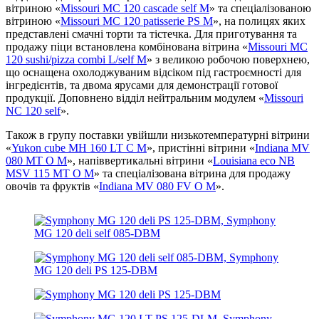
вітриною «
Missouri MC 120 cascade self M
» та спеціалізованою
вітриною «
Missouri MC 120 patisserie PS M
», на полицях яких
представлені смачні торти та тістечка. Для приготування та
продажу піци встановлена ​​комбінована вітрина «
Missouri MC
120 sushi/pizza combi L/self M
» з великою робочою поверхнею,
що оснащена охолоджуваним відсіком під гастроємності для
інгредієнтів, та двома ярусами для демонстрації готової
продукції. Доповнено відділ нейтральним модулем «
Missouri
NC 120 self
».
Також в групу поставки увійшли низькотемпературні вітрини
«
Yukon cube MH 160 LT C M
», пристінні вітрини «
Indiana MV
080 MT O M
», напіввертикальні вітрини «
Louisiana eco NB
MSV 115 MT O M
» та спеціалізована вітрина для продажу
овочів та фруктів «
Indiana MV 080 FV O M
».