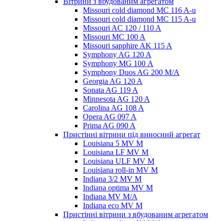
Вітрини з вбудованим агрегатом
Missouri cold diamond MC 116 A-u
Missouri cold diamond MC 115 A-u
Missouri AC 120 / 110 A
Missouri MC 100 A
Missouri sapphire AK 115 A
Symphony AG 120 A
Symphony MG 100 А
Symphony Duos AG 200 M/A
Georgia AG 120 A
Sonata AG 119 A
Minnesota AG 120 A
Carolina AG 108 A
Opera AG 097 A
Prima AG 090 A
Пристінні вітрини під виносний агрегат
Louisiana 5 MV M
Louisiana LF MV M
Louisiana ULF MV M
Louisiana roll-in MV M
Indiana 3/2 MV M
Indiana optima MV M
Indiana MV M/A
Indiana eco MV M
Пристінні вітрини з вбудованим агрегатом