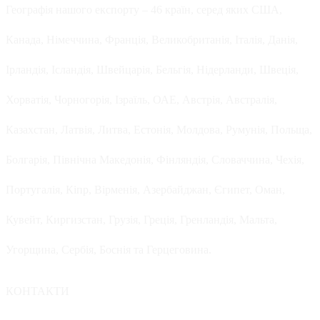
Географія нашого експорту – 46 країн, серед яких США,
Канада, Німеччина, Франція, Великобританія, Італія, Данія,
Ірландія, Ісландія, Швейцарія, Бельгія, Нідерланди, Швеція,
Хорватія, Чорногорія, Ізраїль, ОАЕ, Австрія, Австралія,
Казахстан, Латвія, Литва, Естонія, Молдова, Румунія, Польща,
Болгарія, Північна Македонія, Фінляндія, Словаччина, Чехія,
Португалія, Кіпр, Вірменія, Азербайджан, Єгипет, Оман,
Кувейт, Киргизстан, Грузія, Греція, Гренландія, Мальта,
Угорщина, Сербія, Боснія та Герцеговина.
КОНТАКТИ