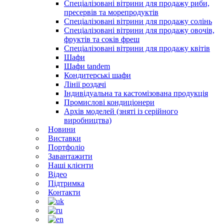
Спеціалізовані вітрини для продажу риби,
пресервів та морепродуктів
Спеціалізовані вітрини для продажу солінь
Спеціалізовані вітрини для продажу овочів,
фруктів та соків фреш
Спеціалізовані вітрини для продажу квітів
Шафи
Шафи tandem
Кондитерські шафи
Лінії роздачі
Індивідуальна та кастомізована продукція
Промислові кондиціонери
Архів моделей (зняті із серійного
виробництва)
Новини
Виставки
Портфоліо
Завантажити
Наші клієнти
Відео
Підтримка
Контакти