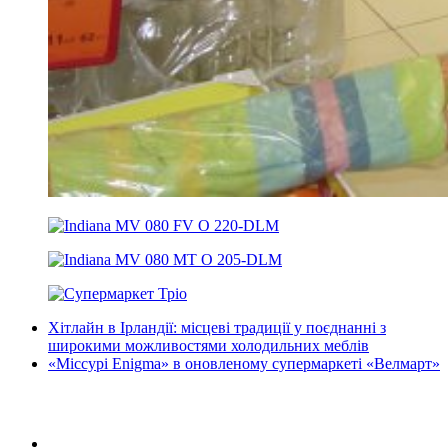
Хітлайн в Ірландії: місцеві традиції у поєднанні з
широкими можливостями холодильних меблів
«Міссурі Enigma» в оновленому супермаркеті «Велмарт»