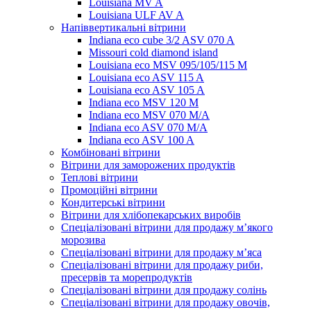
Louisiana MV A
Louisiana ULF AV A
Напіввертикальні вітрини
Indiana eco cube 3/2 ASV 070 A
Missouri cold diamond island
Louisiana eco MSV 095/105/115 M
Louisiana eco ASV 115 A
Louisiana eco ASV 105 A
Indiana eco MSV 120 M
Indiana eco MSV 070 M/A
Indiana eco ASV 070 M/A
Indiana eco ASV 100 A
Комбіновані вітрини
Вітрини для заморожених продуктів
Теплові вітрини
Промоційні вітрини
Кондитерські вітрини
Вітрини для хлібопекарських виробів
Спеціалізовані вітрини для продажу м’якого
морозива
Спеціалізовані вітрини для продажу м’яса
Спеціалізовані вітрини для продажу риби,
пресервів та морепродуктів
Спеціалізовані вітрини для продажу солінь
Спеціалізовані вітрини для продажу овочів,