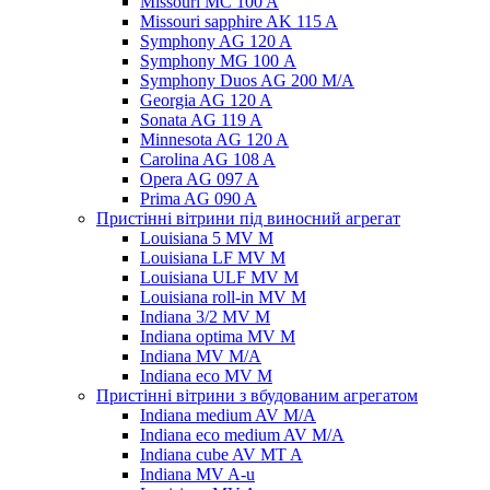
Missouri MC 100 A
Missouri sapphire AK 115 A
Symphony AG 120 A
Symphony MG 100 А
Symphony Duos AG 200 M/A
Georgia AG 120 A
Sonata AG 119 A
Minnesota AG 120 A
Carolina AG 108 A
Opera AG 097 A
Prima AG 090 A
Пристінні вітрини під виносний агрегат
Louisiana 5 MV M
Louisiana LF MV M
Louisiana ULF MV M
Louisiana roll-in MV M
Indiana 3/2 MV M
Indiana optima MV M
Indiana MV M/A
Indiana eco MV M
Пристінні вітрини з вбудованим агрегатом
Indiana medium AV M/A
Indiana eco medium AV M/A
Indiana cube AV MT A
Indiana MV A-u