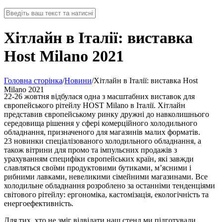
Хітлайн в Італії: виставка
Host Milano 2021
Головна сторінка
/
Новини
/
Хітлайн в Італії: виставка Host
Milano 2021
22-26 жовтня відбулася одна з масштабних виставок для
європейського рітейлу HOST Milano в Італії. Хітлайн
представив європейському ринку дружні до навколишнього
середовища рішення у сфері комерційного холодильного
обладнання, призначеного для магазинів малих форматів.
23 новинки спеціалізованого холодильного обладнання, а
також вітрини для промо та імпульсних продажів з
урахуванням специфіки європейських країн, які завжди
славляться своїми продуктовими бутиками, м’ясними і
рибними лавками, невеликими сімейними магазинами. Все
холодильне обладнання розроблено за останніми тенденціями
світового рітейлу: ергономіка, кастомізація, екологічність та
енергоефективність.
Для тих, хто не зміг відвідати наш стенд ми підготували