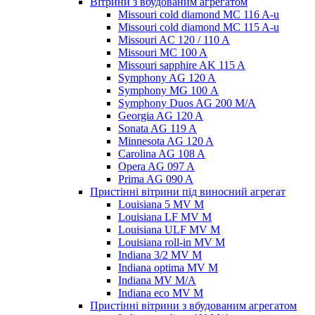
Вітрини з вбудованим агрегатом
Missouri cold diamond MC 116 A-u
Missouri cold diamond MC 115 A-u
Missouri AC 120 / 110 A
Missouri MC 100 A
Missouri sapphire AK 115 A
Symphony AG 120 A
Symphony MG 100 А
Symphony Duos AG 200 M/A
Georgia AG 120 A
Sonata AG 119 A
Minnesota AG 120 A
Carolina AG 108 A
Opera AG 097 A
Prima AG 090 A
Пристінні вітрини під виносний агрегат
Louisiana 5 MV M
Louisiana LF MV M
Louisiana ULF MV M
Louisiana roll-in MV M
Indiana 3/2 MV M
Indiana optima MV M
Indiana MV M/A
Indiana eco MV M
Пристінні вітрини з вбудованим агрегатом