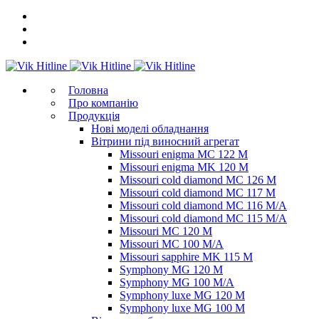
Головна
Про компанію
Продукція
Нові моделі обладнання
Вітрини під виносний агрегат
Missouri enigma MC 122 M
Missouri enigma MK 120 M
Missouri cold diamond MC 126 M
Missouri cold diamond MC 117 M
Missouri cold diamond MC 116 M/A
Missouri cold diamond MC 115 M/A
Missouri MC 120 M
Missouri MC 100 M/A
Missouri sapphire MK 115 M
Symphony MG 120 M
Symphony MG 100 M/А
Symphony luxe MG 120 M
Symphony luxe MG 100 M