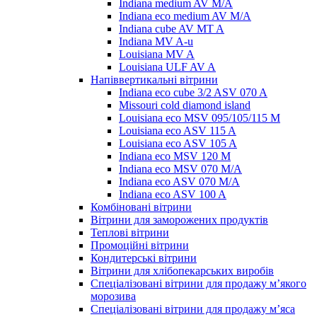
Indiana medium AV M/A
Indiana eco medium AV M/A
Indiana cube AV MT A
Indiana MV A-u
Louisiana MV A
Louisiana ULF AV A
Напіввертикальні вітрини
Indiana eco cube 3/2 ASV 070 A
Missouri cold diamond island
Louisiana eco MSV 095/105/115 M
Louisiana eco ASV 115 A
Louisiana eco ASV 105 A
Indiana eco MSV 120 M
Indiana eco MSV 070 M/A
Indiana eco ASV 070 M/A
Indiana eco ASV 100 A
Комбіновані вітрини
Вітрини для заморожених продуктів
Теплові вітрини
Промоційні вітрини
Кондитерські вітрини
Вітрини для хлібопекарських виробів
Спеціалізовані вітрини для продажу м’якого
морозива
Спеціалізовані вітрини для продажу м’яса