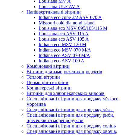
Louisiana MV A
Louisiana ULF AV A
Напіввертикальні вітрини
Indiana eco cube 3/2 ASV 070 A
Missouri cold diamond island
Louisiana eco MSV 095/105/115 M
Louisiana eco ASV 115 A
Louisiana eco ASV 105 A
Indiana eco MSV 120 M
Indiana eco MSV 070 M/A
Indiana eco ASV 070 M/A
Indiana eco ASV 100 A
Комбіновані вітрини
Вітрини для заморожених продуктів
Теплові вітрини
Промоційні вітрини
Кондитерські вітрини
Вітрини для хлібопекарських виробів
Спеціалізовані вітрини для продажу м’якого
морозива
Спеціалізовані вітрини для продажу м’яса
Спеціалізовані вітрини для продажу риби,
пресервів та морепродуктів
Спеціалізовані вітрини для продажу солінь
Спеціалізовані вітрини для продажу овочів,