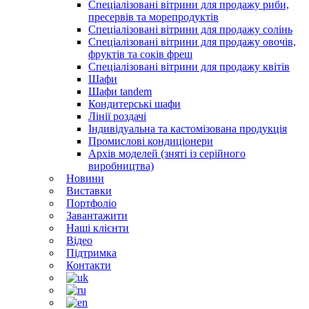
Спеціалізовані вітрини для продажу риби,
пресервів та морепродуктів
Спеціалізовані вітрини для продажу солінь
Спеціалізовані вітрини для продажу овочів,
фруктів та соків фреш
Спеціалізовані вітрини для продажу квітів
Шафи
Шафи tandem
Кондитерські шафи
Лінії роздачі
Індивідуальна та кастомізована продукція
Промислові кондиціонери
Архів моделей (зняті із серійного
виробництва)
Новини
Виставки
Портфоліо
Завантажити
Наші клієнти
Відео
Підтримка
Контакти