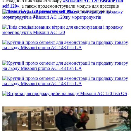
каскадною викладкою товару
«Missouri AC 120 cascade fish
self 120»
, а також продемонстрували модуль для
пресервів
«Missouri AC 120 preserves self 092»
з температурним
режимом -8… -4°С.