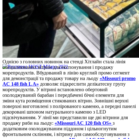
Однією з головних новинок на стенді Хітлайн стала лінія
спеціалізованих вітрин для експонування і продажу
морепродуктів. Вбудований в лінію круглий промо сегмент
для демонстрації та продажу товару на льоду
«Missouri promo
AC 148 fish L A»
дозволяє підкреслити делікатесну групу
морепродуктів. У вітрині встановлено обертовий
охолоджуваний барабан і передбачені бічні елементи для
зміни кута розміщення стикованих вітрин. Зовнішні верхні
поверхні виготовлені з полірованого каменю, а передні панелі
декоровані шпоном натурального каменю з LED
підсвічуванням. У лінії ми представили ще дві вітрини для
продажу риби на льоду:
«Missouri AC 120 fish OS»
з
додатковим охолоджуваним піддоном і цільногнутим
фронтальним склінням, і вітрину для самообслуговування з