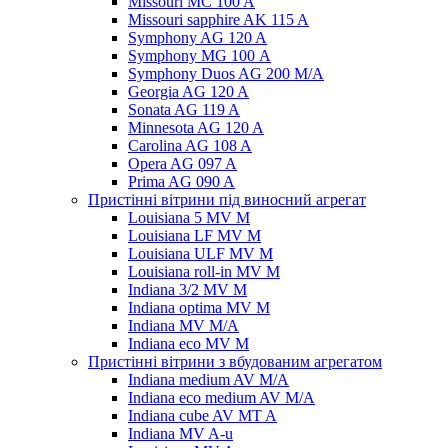
Missouri MC 100 A
Missouri sapphire AK 115 A
Symphony AG 120 A
Symphony MG 100 А
Symphony Duos AG 200 M/A
Georgia AG 120 A
Sonata AG 119 A
Minnesota AG 120 A
Carolina AG 108 A
Opera AG 097 A
Prima AG 090 A
Пристінні вітрини під виносний агрегат
Louisiana 5 MV M
Louisiana LF MV M
Louisiana ULF MV M
Louisiana roll-in MV M
Indiana 3/2 MV M
Indiana optima MV M
Indiana MV M/A
Indiana eco MV M
Пристінні вітрини з вбудованим агрегатом
Indiana medium AV M/A
Indiana eco medium AV M/A
Indiana cube AV MT A
Indiana MV A-u