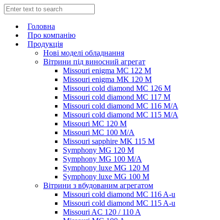
Головна
Про компанію
Продукція
Нові моделі обладнання
Вітрини під виносний агрегат
Missouri enigma MC 122 M
Missouri enigma MK 120 M
Missouri cold diamond MC 126 M
Missouri cold diamond MC 117 M
Missouri cold diamond MC 116 M/A
Missouri cold diamond MC 115 M/A
Missouri MC 120 M
Missouri MC 100 M/A
Missouri sapphire MK 115 M
Symphony MG 120 M
Symphony MG 100 M/А
Symphony luxe MG 120 M
Symphony luxe MG 100 M
Вітрини з вбудованим агрегатом
Missouri cold diamond MC 116 A-u
Missouri cold diamond MC 115 A-u
Missouri AC 120 / 110 A