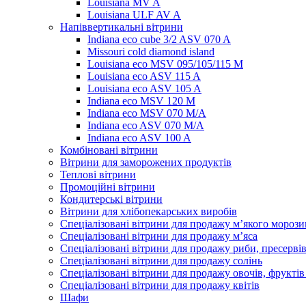
Louisiana MV A
Louisiana ULF AV A
Напіввертикальні вітрини
Indiana eco cube 3/2 ASV 070 A
Missouri cold diamond island
Louisiana eco MSV 095/105/115 M
Louisiana eco ASV 115 A
Louisiana eco ASV 105 A
Indiana eco MSV 120 M
Indiana eco MSV 070 M/A
Indiana eco ASV 070 M/A
Indiana eco ASV 100 A
Комбіновані вітрини
Вітрини для заморожених продуктів
Теплові вітрини
Промоційні вітрини
Кондитерські вітрини
Вітрини для хлібопекарських виробів
Спеціалізовані вітрини для продажу м’якого морози
Спеціалізовані вітрини для продажу м’яса
Спеціалізовані вітрини для продажу риби, пресерві
Спеціалізовані вітрини для продажу солінь
Спеціалізовані вітрини для продажу овочів, фруктів
Спеціалізовані вітрини для продажу квітів
Шафи