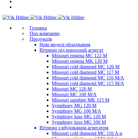
Головна
Про компанію
Продукція
Нові моделі обладнання
Вітрини під виносний агрегат
Missouri enigma MC 122 M
Missouri enigma MK 120 M
Missouri cold diamond MC 126 M
Missouri cold diamond MC 117 M
Missouri cold diamond MC 116 M/A
Missouri cold diamond MC 115 M/A
Missouri MC 120 M
Missouri MC 100 M/A
Missouri sapphire MK 115 M
Symphony MG 120 M
Symphony MG 100 M/А
Symphony luxe MG 120 M
Symphony luxe MG 100 M
Вітрини з вбудованим агрегатом
Missouri cold diamond MC 116 A-u