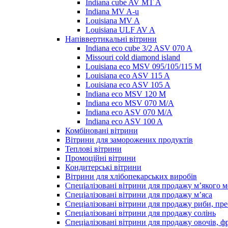
Indiana cube AV MT A
Indiana MV A-u
Louisiana MV A
Louisiana ULF AV A
Напіввертикальні вітрини
Indiana eco cube 3/2 ASV 070 A
Missouri cold diamond island
Louisiana eco MSV 095/105/115 M
Louisiana eco ASV 115 A
Louisiana eco ASV 105 A
Indiana eco MSV 120 M
Indiana eco MSV 070 M/A
Indiana eco ASV 070 M/A
Indiana eco ASV 100 A
Комбіновані вітрини
Вітрини для заморожених продуктів
Теплові вітрини
Промоційні вітрини
Кондитерські вітрини
Вітрини для хлібопекарських виробів
Спеціалізовані вітрини для продажу м’якого 
Спеціалізовані вітрини для продажу м’яса
Спеціалізовані вітрини для продажу риби, пре
Спеціалізовані вітрини для продажу солінь
Спеціалізовані вітрини для продажу овочів, ф