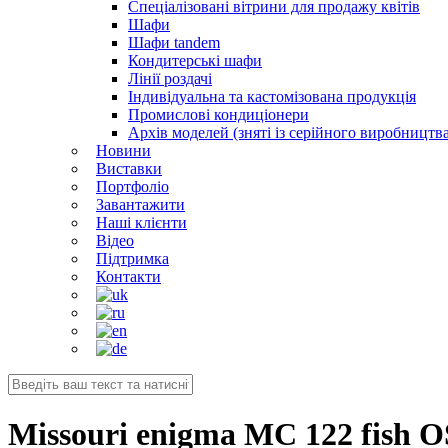
Спеціалізовані вітрини для продажу квітів
Шафи
Шафи tandem
Кондитерські шафи
Лінії роздачі
Індивідуальна та кастомізована продукція
Промислові кондиціонери
Архів моделей (зняті із серійного виробництва
Новини
Виставки
Портфоліо
Завантажити
Наші клієнти
Відео
Підтримка
Контакти
Missouri enigma MC 122 fish O