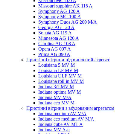
Missouri MC 100 A
Missouri sapphire AK 115 A
Symphony AG 120 A
Symphony MG 100 А
Symphony Duos AG 200 M/A
Georgia AG 120 A
Sonata AG 119 A
Minnesota AG 120 A
Carolina AG 108 A
Opera AG 097 A
Prima AG 090 A
Пристінні вітрини під виносний агрегат
Louisiana 5 MV M
Louisiana LF MV M
Louisiana ULF MV M
Louisiana roll-in MV M
Indiana 3/2 MV M
Indiana optima MV M
Indiana MV M/A
Indiana eco MV M
Пристінні вітрини з вбудованим агрегатом
Indiana medium AV M/A
Indiana eco medium AV M/A
Indiana cube AV MT A
Indiana MV A-u