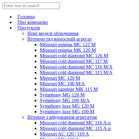
Головна
Про компанію
Продукція
Нові моделі обладнання
Вітрини під виносний агрегат
Missouri enigma MC 122 M
Missouri enigma MK 120 M
Missouri cold diamond MC 126 M
Missouri cold diamond MC 117 M
Missouri cold diamond MC 116 M/A
Missouri cold diamond MC 115 M/A
Missouri MC 120 M
Missouri MC 100 M/A
Missouri sapphire MK 115 M
Symphony MG 120 M
Symphony MG 100 M/А
Symphony luxe MG 120 M
Symphony luxe MG 100 M
Вітрини з вбудованим агрегатом
Missouri cold diamond MC 116 A-u
Missouri cold diamond MC 115 A-u
Missouri AC 120 / 110 A