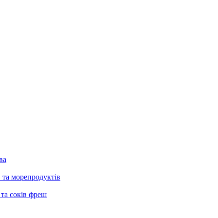
ва
в та морепродуктів
 та соків фреш