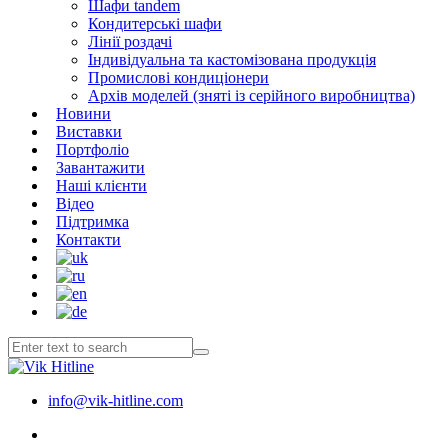
Шафи tandem
Кондитерські шафи
Лінії роздачі
Індивідуальна та кастомізована продукція
Промислові кондиціонери
Архів моделей (зняті із серійного виробництва)
Новини
Виставки
Портфоліо
Завантажити
Наші клієнти
Відео
Підтримка
Контакти
info@vik-hitline.com