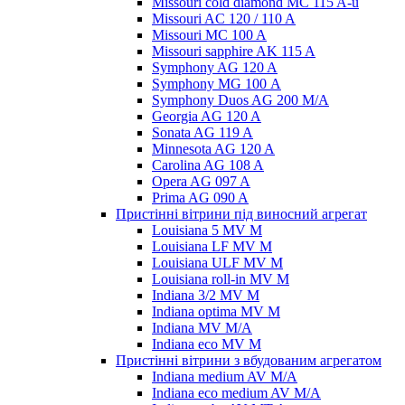
Missouri cold diamond MC 115 A-u
Missouri AC 120 / 110 A
Missouri MC 100 A
Missouri sapphire AK 115 A
Symphony AG 120 A
Symphony MG 100 А
Symphony Duos AG 200 M/A
Georgia AG 120 A
Sonata AG 119 A
Minnesota AG 120 A
Carolina AG 108 A
Opera AG 097 A
Prima AG 090 A
Пристінні вітрини під виносний агрегат
Louisiana 5 MV M
Louisiana LF MV M
Louisiana ULF MV M
Louisiana roll-in MV M
Indiana 3/2 MV M
Indiana optima MV M
Indiana MV M/A
Indiana eco MV M
Пристінні вітрини з вбудованим агрегатом
Indiana medium AV M/A
Indiana eco medium AV M/A