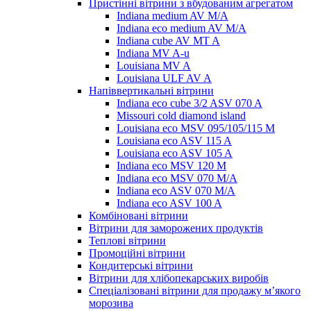
Пристінні вітрини з вбудованим агрегатом
Indiana medium AV M/A
Indiana eco medium AV M/A
Indiana cube AV MT A
Indiana MV A-u
Louisiana MV A
Louisiana ULF AV A
Напіввертикальні вітрини
Indiana eco cube 3/2 ASV 070 A
Missouri cold diamond island
Louisiana eco MSV 095/105/115 M
Louisiana eco ASV 115 A
Louisiana eco ASV 105 A
Indiana eco MSV 120 M
Indiana eco MSV 070 M/A
Indiana eco ASV 070 M/A
Indiana eco ASV 100 A
Комбіновані вітрини
Вітрини для заморожених продуктів
Теплові вітрини
Промоційні вітрини
Кондитерські вітрини
Вітрини для хлібопекарських виробів
Спеціалізовані вітрини для продажу м’якого
морозива