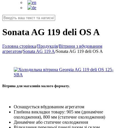
Sonata AG 119 deli OS A
Головна сторінка
/
Продукція
/
Вітрини з вбудованим
агрегатом
/
Sonata AG 119 A
/
Sonata AG 119 deli OS A
Вітрина для магазинів малого формату.
Оснащується вбудованим агрегатом
Глибина викладки товару: 905 мм (динамічне
охолодження), 800 мм (статичне охолодження)
Динамічне або статичне охолодження
Відкидання передньої панелі разом зі склом