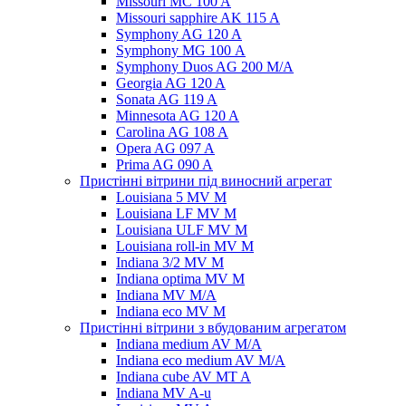
Missouri MC 100 A
Missouri sapphire AK 115 A
Symphony AG 120 A
Symphony MG 100 А
Symphony Duos AG 200 M/A
Georgia AG 120 A
Sonata AG 119 A
Minnesota AG 120 A
Carolina AG 108 A
Opera AG 097 A
Prima AG 090 A
Пристінні вітрини під виносний агрегат
Louisiana 5 MV M
Louisiana LF MV M
Louisiana ULF MV M
Louisiana roll-in MV M
Indiana 3/2 MV M
Indiana optima MV M
Indiana MV M/A
Indiana eco MV M
Пристінні вітрини з вбудованим агрегатом
Indiana medium AV M/A
Indiana eco medium AV M/A
Indiana cube AV MT A
Indiana MV A-u