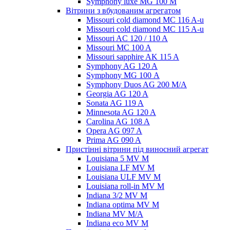
Symphony luxe MG 100 M
Вітрини з вбудованим агрегатом
Missouri cold diamond MC 116 A-u
Missouri cold diamond MC 115 A-u
Missouri AC 120 / 110 A
Missouri MC 100 A
Missouri sapphire AK 115 A
Symphony AG 120 A
Symphony MG 100 А
Symphony Duos AG 200 M/A
Georgia AG 120 A
Sonata AG 119 A
Minnesota AG 120 A
Carolina AG 108 A
Opera AG 097 A
Prima AG 090 A
Пристінні вітрини під виносний агрегат
Louisiana 5 MV M
Louisiana LF MV M
Louisiana ULF MV M
Louisiana roll-in MV M
Indiana 3/2 MV M
Indiana optima MV M
Indiana MV M/A
Indiana eco MV M