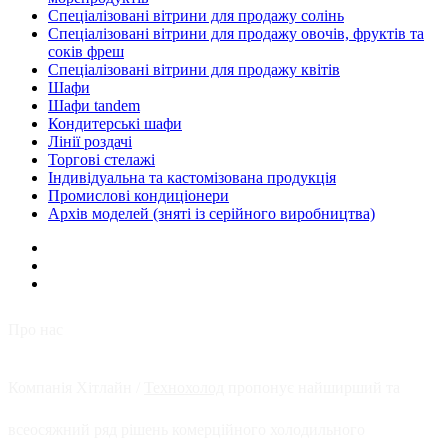
Спеціалізовані вітрини для продажу солінь
Спеціалізовані вітрини для продажу овочів, фруктів та
соків фреш
Спеціалізовані вітрини для продажу квітів
Шафи
Шафи tandem
Кондитерські шафи
Лінії роздачі
Торгові стелажі
Індивідуальна та кастомізована продукція
Промислові кондиціонери
Архів моделей (зняті із серійного виробництва)
Про нас
Компанія Хітлайн /
Технохолод
пропонує найширший та
всеосяжний ряд рішень комерційного холодильного