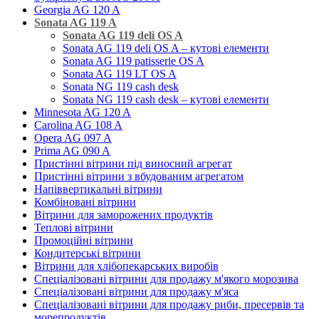
Georgia AG 120 A
Sonata AG 119 A
Sonata AG 119 deli OS A
Sonata AG 119 deli OS A – кутові елементи
Sonata AG 119 patisserie OS A
Sonata AG 119 LT OS A
Sonata NG 119 cash desk
Sonata NG 119 cash desk – кутові елементи
Minnesota AG 120 A
Carolina AG 108 A
Opera AG 097 A
Prima AG 090 A
Пристінні вітрини під виносний агрегат
Пристінні вітрини з вбудованим агрегатом
Напіввертикальні вітрини
Комбіновані вітрини
Вітрини для заморожених продуктів
Теплові вітрини
Промоційні вітрини
Кондитерські вітрини
Вітрини для хлібопекарських виробів
Спеціалізовані вітрини для продажу м'якого морозива
Спеціалізовані вітрини для продажу м'яса
Спеціалізовані вітрини для продажу риби, пресервів та
морепродуктів