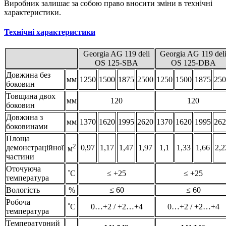
Виробник залишає за собою право вносити зміни в технічні
характеристики.
Технічні характеристики
Georgia AG 119 deli
Georgia AG 119 del
OS 125-SBA
OS 125-DBA
Довжина без
мм
1250
1500
1875
2500
1250
1500
1875
250
боковин
Товщина двох
мм
120
120
боковин
Довжина з
мм
1370
1620
1995
2620
1370
1620
1995
262
боковинами
Площа
2
демонстраційної
0,97
1,17
1,47
1,97
1,1
1,33
1,66
2,2
м
частини
Оточуюча
˚С
≤ +25
≤ +25
температура
Вологість
%
≤ 60
≤ 60
Робоча
˚С
0…+2 / +2…+4
0…+2 / +2…+4
температура
Температурний