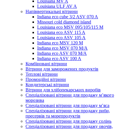
Louisiana MV A
Louisiana ULF AV A
Напіввертикальні вітрини
Indiana eco cube 3/2 ASV 070 A
Missouri cold diamond island
Louisiana eco MSV 095/105/115 M
Louisiana eco ASV 115 A
Louisiana eco ASV 105 A
Indiana eco MSV 120 M
Indiana eco MSV 070 M/A
Indiana eco ASV 070 M/A
Indiana eco ASV 100 A
Комбіновані вітрини
Вітрини для заморожених продуктів
Теплові вітрини
Промоційні вітрини
Кондитерські вітрини
Вітрини для хлібопекарських виробів
Спеціалізовані вітрини для продажу м’якого
морозива
Спеціалізовані вітрини для продажу м’яса
Спеціалізовані вітрини для продажу риби,
пресервів та морепродуктів
Спеціалізовані вітрини для продажу солінь
Спеціалізовані вітрини для продажу овочів,