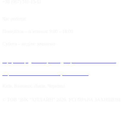
+38 (067) 511-15-11
Час роботи:
Понеділок – п’ятниця: 9:00 – 18:00
Cубота – неділя: зачинено
Офіційні представництва та дилерів компанії Хітлайн в
Україні можна знайти в наступних містах:
Київ, Вінниця, Львів, Чернівці
© ТОВ "ВІК "ХІТЛАЙН" 2026. УСІ ПРАВА ЗАХИЩЕНІ