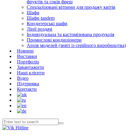
фруктів та соків фреш
Спеціалізовані вітрини для продажу квітів
Шафи
Шафи tandem
Кондитерські шафи
Лінії роздачі
Індивідуальна та кастомізована продукція
Промислові кондиціонери
Архів моделей (зняті із серійного виробництва)
Новини
Виставки
Портфоліо
Завантажити
Наші клієнти
Відео
Підтримка
Контакти