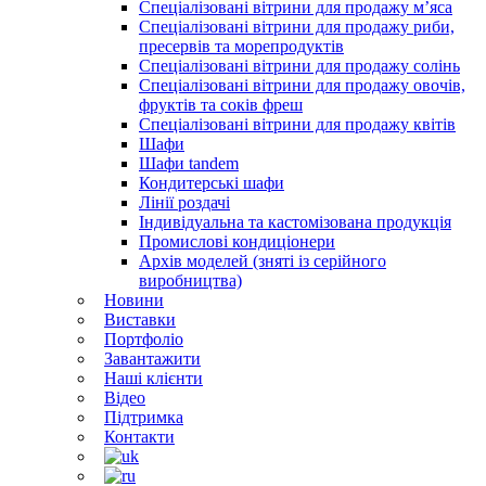
Спеціалізовані вітрини для продажу м’яса
Спеціалізовані вітрини для продажу риби,
пресервів та морепродуктів
Спеціалізовані вітрини для продажу солінь
Спеціалізовані вітрини для продажу овочів,
фруктів та соків фреш
Спеціалізовані вітрини для продажу квітів
Шафи
Шафи tandem
Кондитерські шафи
Лінії роздачі
Індивідуальна та кастомізована продукція
Промислові кондиціонери
Архів моделей (зняті із серійного
виробництва)
Новини
Виставки
Портфоліо
Завантажити
Наші клієнти
Відео
Підтримка
Контакти