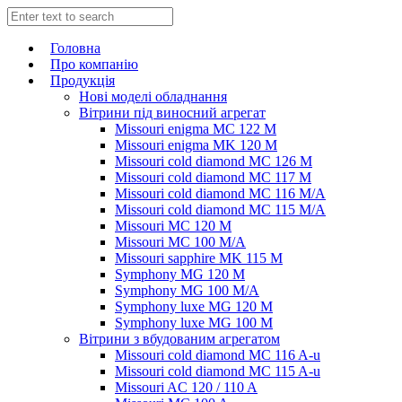
Головна
Про компанію
Продукція
Нові моделі обладнання
Вітрини під виносний агрегат
Missouri enigma MC 122 M
Missouri enigma MK 120 M
Missouri cold diamond MC 126 M
Missouri cold diamond MC 117 M
Missouri cold diamond MC 116 M/A
Missouri cold diamond MC 115 M/A
Missouri MC 120 M
Missouri MC 100 M/A
Missouri sapphire MK 115 M
Symphony MG 120 M
Symphony MG 100 M/А
Symphony luxe MG 120 M
Symphony luxe MG 100 M
Вітрини з вбудованим агрегатом
Missouri cold diamond MC 116 A-u
Missouri cold diamond MC 115 A-u
Missouri AC 120 / 110 A