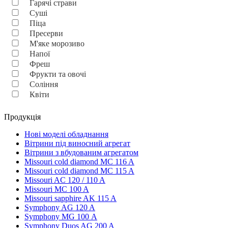
Гарячі страви
Суші
Піца
Пресерви
М'яке морозиво
Напої
Фреш
Фрукти та овочі
Соління
Квіти
Продукція
Нові моделі обладнання
Вітрини під виносний агрегат
Вітрини з вбудованим агрегатом
Missouri cold diamond MC 116 A
Missouri cold diamond MC 115 A
Missouri AC 120 / 110 A
Missouri MC 100 A
Missouri sapphire AK 115 A
Symphony AG 120 A
Symphony MG 100 А
Symphony Duos AG 200 A