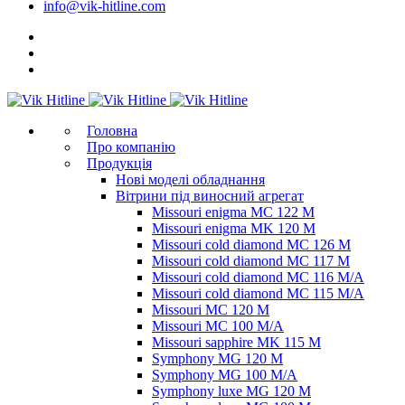
info@vik-hitline.com
Головна
Про компанію
Продукція
Нові моделі обладнання
Вітрини під виносний агрегат
Missouri enigma MC 122 M
Missouri enigma MK 120 M
Missouri cold diamond MC 126 M
Missouri cold diamond MC 117 M
Missouri cold diamond MC 116 M/A
Missouri cold diamond MC 115 M/A
Missouri MC 120 M
Missouri MC 100 M/A
Missouri sapphire MK 115 M
Symphony MG 120 M
Symphony MG 100 M/А
Symphony luxe MG 120 M