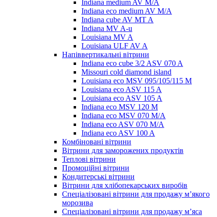
Indiana medium AV M/A
Indiana eco medium AV M/A
Indiana cube AV MT A
Indiana MV A-u
Louisiana MV A
Louisiana ULF AV A
Напіввертикальні вітрини
Indiana eco cube 3/2 ASV 070 A
Missouri cold diamond island
Louisiana eco MSV 095/105/115 M
Louisiana eco ASV 115 A
Louisiana eco ASV 105 A
Indiana eco MSV 120 M
Indiana eco MSV 070 M/A
Indiana eco ASV 070 M/A
Indiana eco ASV 100 A
Комбіновані вітрини
Вітрини для заморожених продуктів
Теплові вітрини
Промоційні вітрини
Кондитерські вітрини
Вітрини для хлібопекарських виробів
Спеціалізовані вітрини для продажу м’якого
морозива
Спеціалізовані вітрини для продажу м’яса