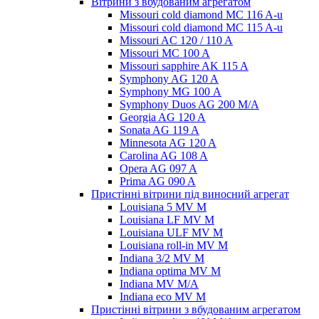
Вітрини з вбудованим агрегатом
Missouri cold diamond MC 116 A-u
Missouri cold diamond MC 115 A-u
Missouri AC 120 / 110 A
Missouri MC 100 A
Missouri sapphire AK 115 A
Symphony AG 120 A
Symphony MG 100 А
Symphony Duos AG 200 M/A
Georgia AG 120 A
Sonata AG 119 A
Minnesota AG 120 A
Carolina AG 108 A
Opera AG 097 A
Prima AG 090 A
Пристінні вітрини під виносний агрегат
Louisiana 5 MV M
Louisiana LF MV M
Louisiana ULF MV M
Louisiana roll-in MV M
Indiana 3/2 MV M
Indiana optima MV M
Indiana MV M/A
Indiana eco MV M
Пристінні вітрини з вбудованим агрегатом