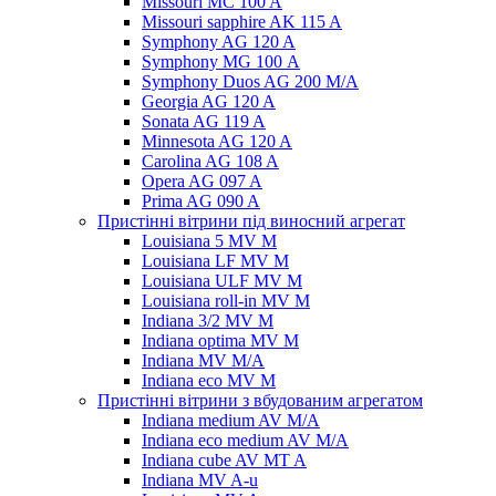
Missouri MC 100 A
Missouri sapphire AK 115 A
Symphony AG 120 A
Symphony MG 100 А
Symphony Duos AG 200 M/A
Georgia AG 120 A
Sonata AG 119 A
Minnesota AG 120 A
Carolina AG 108 A
Opera AG 097 A
Prima AG 090 A
Пристінні вітрини під виносний агрегат
Louisiana 5 MV M
Louisiana LF MV M
Louisiana ULF MV M
Louisiana roll-in MV M
Indiana 3/2 MV M
Indiana optima MV M
Indiana MV M/A
Indiana eco MV M
Пристінні вітрини з вбудованим агрегатом
Indiana medium AV M/A
Indiana eco medium AV M/A
Indiana cube AV MT A
Indiana MV A-u