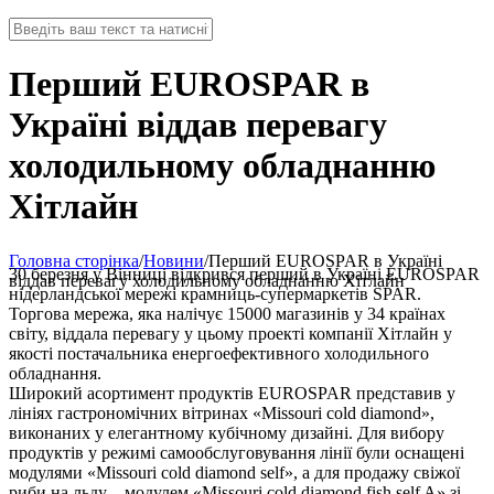
Перший EUROSPAR в
Україні віддав перевагу
холодильному обладнанню
Хітлайн
Головна сторінка
/
Новини
/
Перший EUROSPAR в Україні
30 березня у Вінниці відкрився перший в Україні EUROSPAR
віддав перевагу холодильному обладнанню Хітлайн
нідерландської мережі крамниць-супермаркетів SPAR.
Торгова мережа, яка налічує 15000 магазинів у 34 країнах
світу, віддала перевагу у цьому проекті компанії Хітлайн у
якості постачальника енергоефективного холодильного
обладнання.
Широкий асортимент продуктів EUROSPAR представив у
лініях гастрономічних вітринах «Missouri cold diamond»,
виконаних у елегантному кубічному дизайні. Для вибору
продуктів у режимі самообслуговування лінії були оснащені
модулями «Missouri cold diamond self», а для продажу свіжої
риби на льду – модулем «Missouri cold diamond fish self A» зі