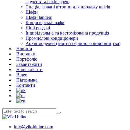
фруктів та соків фреш
Спеціалізовані вітрини для продажу квітів
Шафи
Шафи tandem
Кондитерські шафи
Лінії роздачі
Індивідуальна та кастомізована продукція
Промислові кондиціонери
Архів моделей (зняті із серійного виробництва)
Новини
Виставки
Портфоліо
Завантажити
Наші клієнти
Відео
Підтримка
Контакти
info@vik-hitline.com