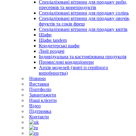
Спеціалізовані вітрини для продажу риби,
пресервів та морепродуктів
Спеціалізовані вітрини для продажу солінь
Спеціалізовані вітрини для продажу овочів,
фруктів та соків фреш
Спеціалізовані вітрини для продажу квітів
Шафи
Шафи tandem
Кондитерські шафи
Лінії роздачі
Індивідуальна та кастомізована продукція
Промислові кондиціонери
Архів моделей (зняті із серійного
виробництва)
Новини
Виставки
Портфоліо
Завантажити
Наші клієнти
Відео
Підтримка
Контакти