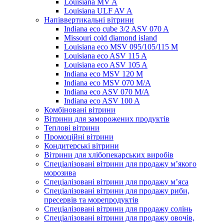
Louisiana MV A
Louisiana ULF AV A
Напіввертикальні вітрини
Indiana eco cube 3/2 ASV 070 A
Missouri cold diamond island
Louisiana eco MSV 095/105/115 M
Louisiana eco ASV 115 A
Louisiana eco ASV 105 A
Indiana eco MSV 120 M
Indiana eco MSV 070 M/A
Indiana eco ASV 070 M/A
Indiana eco ASV 100 A
Комбіновані вітрини
Вітрини для заморожених продуктів
Теплові вітрини
Промоційні вітрини
Кондитерські вітрини
Вітрини для хлібопекарських виробів
Спеціалізовані вітрини для продажу м’якого
морозива
Спеціалізовані вітрини для продажу м’яса
Спеціалізовані вітрини для продажу риби,
пресервів та морепродуктів
Спеціалізовані вітрини для продажу солінь
Спеціалізовані вітрини для продажу овочів,