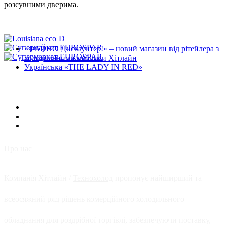
розсувними дверима.
«ФАЙНО Дискаунтер!» – новий магазин від рітейлера з
холодильними меблями Хітлайн
Українська «THE LADY IN RED»
Про нас
Компанія Хітлайн /
Технохолод
пропонує найширший та
всеосяжний ряд рішень комерційного холодильного
обладнання для роздрібної торгівлі, забезпечуючи поставку,