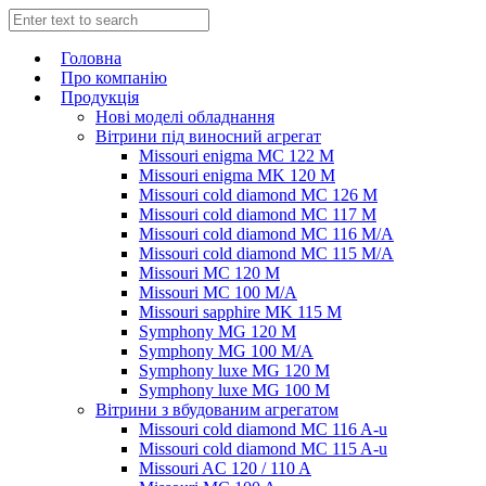
Головна
Про компанію
Продукція
Нові моделі обладнання
Вітрини під виносний агрегат
Missouri enigma MC 122 M
Missouri enigma MK 120 M
Missouri cold diamond MC 126 M
Missouri cold diamond MC 117 M
Missouri cold diamond MC 116 M/A
Missouri cold diamond MC 115 M/A
Missouri MC 120 M
Missouri MC 100 M/A
Missouri sapphire MK 115 M
Symphony MG 120 M
Symphony MG 100 M/А
Symphony luxe MG 120 M
Symphony luxe MG 100 M
Вітрини з вбудованим агрегатом
Missouri cold diamond MC 116 A-u
Missouri cold diamond MC 115 A-u
Missouri AC 120 / 110 A