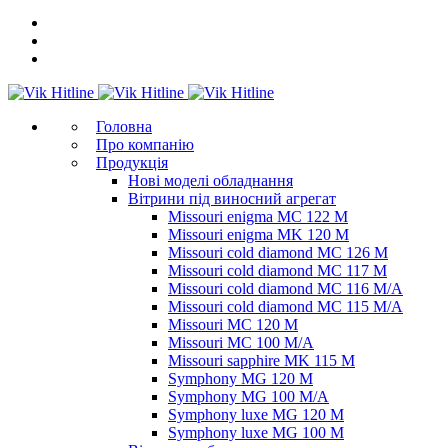
Головна
Про компанію
Продукція
Нові моделі обладнання
Вітрини під виносний агрегат
Missouri enigma MC 122 M
Missouri enigma MK 120 M
Missouri cold diamond MC 126 M
Missouri cold diamond MC 117 M
Missouri cold diamond MC 116 M/A
Missouri cold diamond MC 115 M/A
Missouri MC 120 M
Missouri MC 100 M/A
Missouri sapphire MK 115 M
Symphony MG 120 M
Symphony MG 100 M/А
Symphony luxe MG 120 M
Symphony luxe MG 100 M