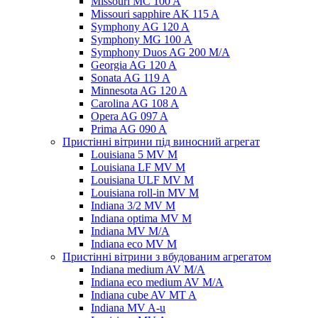
Missouri MC 100 A
Missouri sapphire AK 115 A
Symphony AG 120 A
Symphony MG 100 А
Symphony Duos AG 200 M/A
Georgia AG 120 A
Sonata AG 119 A
Minnesota AG 120 A
Carolina AG 108 A
Opera AG 097 A
Prima AG 090 A
Пристінні вітрини під виносний агрегат
Louisiana 5 MV M
Louisiana LF MV M
Louisiana ULF MV M
Louisiana roll-in MV M
Indiana 3/2 MV M
Indiana optima MV M
Indiana MV M/A
Indiana eco MV M
Пристінні вітрини з вбудованим агрегатом
Indiana medium AV M/A
Indiana eco medium AV M/A
Indiana cube AV MT A
Indiana MV A-u