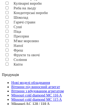
Кулінарні вироби
Риба на льоду
Кондитерські вироби
Шоколад
Гарячі страви
Суші
Піца
Пресерви
М'яке морозиво
Напої
Фреш
Фрукти та овочі
Соління
Квіти
Продукція
Нові моделі обладнання
Вітрини під виносний агрегат
Вітрини з вбудованим агрегатом
Missouri cold diamond MC 116 A
Missouri cold diamond MC 115 A
Missouri AC 120 / 110 A