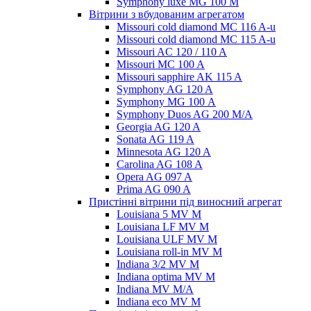
Symphony luxe MG 100 M
Вітрини з вбудованим агрегатом
Missouri cold diamond MC 116 A-u
Missouri cold diamond MC 115 A-u
Missouri AC 120 / 110 A
Missouri MC 100 A
Missouri sapphire AK 115 A
Symphony AG 120 A
Symphony MG 100 А
Symphony Duos AG 200 M/A
Georgia AG 120 A
Sonata AG 119 A
Minnesota AG 120 A
Carolina AG 108 A
Opera AG 097 A
Prima AG 090 A
Пристінні вітрини під виносний агрегат
Louisiana 5 MV M
Louisiana LF MV M
Louisiana ULF MV M
Louisiana roll-in MV M
Indiana 3/2 MV M
Indiana optima MV M
Indiana MV M/A
Indiana eco MV M