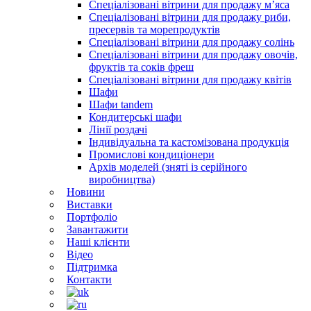
Спеціалізовані вітрини для продажу м’яса
Спеціалізовані вітрини для продажу риби,
пресервів та морепродуктів
Спеціалізовані вітрини для продажу солінь
Спеціалізовані вітрини для продажу овочів,
фруктів та соків фреш
Спеціалізовані вітрини для продажу квітів
Шафи
Шафи tandem
Кондитерські шафи
Лінії роздачі
Індивідуальна та кастомізована продукція
Промислові кондиціонери
Архів моделей (зняті із серійного
виробництва)
Новини
Виставки
Портфоліо
Завантажити
Наші клієнти
Відео
Підтримка
Контакти