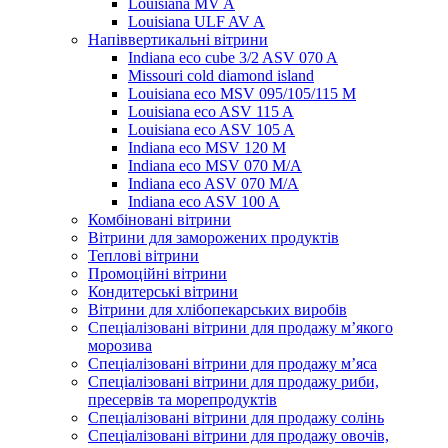
Louisiana MV A
Louisiana ULF AV A
Напіввертикальні вітрини
Indiana eco cube 3/2 ASV 070 A
Missouri cold diamond island
Louisiana eco MSV 095/105/115 M
Louisiana eco ASV 115 A
Louisiana eco ASV 105 A
Indiana eco MSV 120 M
Indiana eco MSV 070 M/A
Indiana eco ASV 070 M/A
Indiana eco ASV 100 A
Комбіновані вітрини
Вітрини для заморожених продуктів
Теплові вітрини
Промоційні вітрини
Кондитерські вітрини
Вітрини для хлібопекарських виробів
Спеціалізовані вітрини для продажу м’якого
морозива
Спеціалізовані вітрини для продажу м’яса
Спеціалізовані вітрини для продажу риби,
пресервів та морепродуктів
Спеціалізовані вітрини для продажу солінь
Спеціалізовані вітрини для продажу овочів,