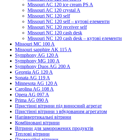
Missouri AC 120 ice cream PS A
Missouri AC 120 crystal A
Missouri NC 120 self
Missouri NC 120 self – кутові елементи
Missouri NC 120 receiver self
Missouri NC 120 cash desk
Missouri NC 120 cash desk – кутові елементи
Missouri MC 100 A
Missouri sapphire AK 115 A
Symphony AG 120 A
Symphony MG 100 А
Symphony Duos AG 200 A
Georgia AG 120 A
Sonata AG 119 A
Minnesota AG 120 A
Carolina AG 108 A
Opera AG 097 A
Prima AG 090 A
Пристінні вітрини під виносний агрегат
Пристінні вітрини з вбудованим агрегатом
Напіввертикальні вітрини
Комбіновані вітрини
Вітрини для заморожених продуктів
Теплові вітрини
Промоційні вітрини