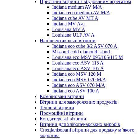
Пристінні вітрини з вбудованим агрегатом
Indiana medium AV M/A
Indiana eco medium AV M/A
Indiana cube AV MT A
Indiana MV A-u
Louisiana MV A
Louisiana ULF AV A
Напіввертикальні вітрини
Indiana eco cube 3/2 ASV 070 A
Missouri cold diamond island
Louisiana eco MSV 095/105/115 M
Louisiana eco ASV 115 A
Louisiana eco ASV 105 A
Indiana eco MSV 120 M
Indiana eco MSV 070 M/A
Indiana eco ASV 070 M/A
Indiana eco ASV 100 A
Комбіновані вітрини
Вітрини для заморожених продуктів
Теплові вітрини
Промоційні вітрини
Кондитерські вітрини
Вітрини для хлібопекарських виробів
Спеціалізовані вітрини для продажу м’якого
морозива