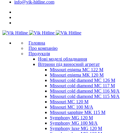
info@vik-hitline.com
Головна
Про компанію
Продукція
Нові моделі обладнання
Вітрини під виносний агрегат
Missouri enigma MC 122 M
Missouri enigma MK 120 M
Missouri cold diamond MC 126 M
Missouri cold diamond MC 117 M
Missouri cold diamond MC 116 M/A
Missouri cold diamond MC 115 M/A
Missouri MC 120 M
Missouri MC 100 M/A
Missouri sapphire MK 115 M
Symphony MG 120 M
Symphony MG 100 M/А
Symphony luxe MG 120 M