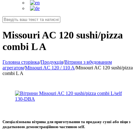
Missouri AC 120 sushi/pizza
combi L A
Головна сторінка
/
Продукція
/
Вітрини з вбудованим
агрегатом
/
Missouri AC 120 / 110 A
/
Missouri AC 120 sushi/pizza
combi L A
Спеціалізована вітрина для приготування та продажу суші або піци з
додатковою демонстраційною частиною self.