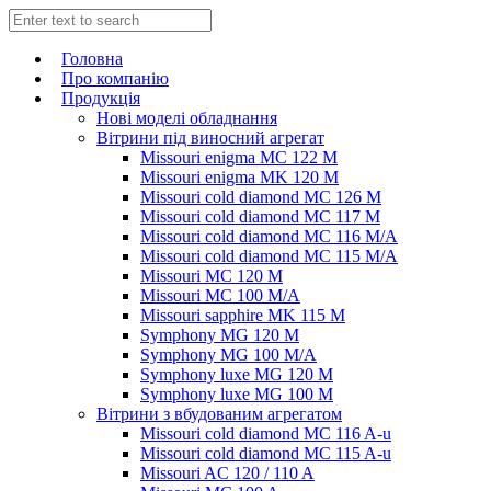
Головна
Про компанію
Продукція
Нові моделі обладнання
Вітрини під виносний агрегат
Missouri enigma MC 122 M
Missouri enigma MK 120 M
Missouri cold diamond MC 126 M
Missouri cold diamond MC 117 M
Missouri cold diamond MC 116 M/A
Missouri cold diamond MC 115 M/A
Missouri MC 120 M
Missouri MC 100 M/A
Missouri sapphire MK 115 M
Symphony MG 120 M
Symphony MG 100 M/А
Symphony luxe MG 120 M
Symphony luxe MG 100 M
Вітрини з вбудованим агрегатом
Missouri cold diamond MC 116 A-u
Missouri cold diamond MC 115 A-u
Missouri AC 120 / 110 A