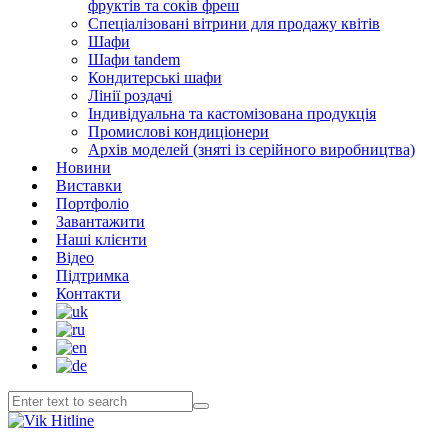
фруктів та соків фреш
Спеціалізовані вітрини для продажу квітів
Шафи
Шафи tandem
Кондитерські шафи
Лінії роздачі
Індивідуальна та кастомізована продукція
Промислові кондиціонери
Архів моделей (зняті із серійного виробництва)
Новини
Виставки
Портфоліо
Завантажити
Наші клієнти
Відео
Підтримка
Контакти