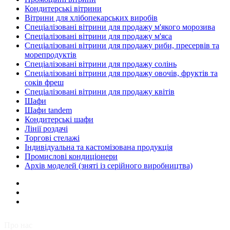
Кондитерські вітрини
Вітрини для хлібопекарських виробів
Спеціалізовані вітрини для продажу м'якого морозива
Спеціалізовані вітрини для продажу м'яса
Спеціалізовані вітрини для продажу риби, пресервів та
морепродуктів
Спеціалізовані вітрини для продажу солінь
Спеціалізовані вітрини для продажу овочів, фруктів та
соків фреш
Спеціалізовані вітрини для продажу квітів
Шафи
Шафи tandem
Кондитерські шафи
Лінії роздачі
Торгові стелажі
Індивідуальна та кастомізована продукція
Промислові кондиціонери
Архів моделей (зняті із серійного виробництва)
Про нас