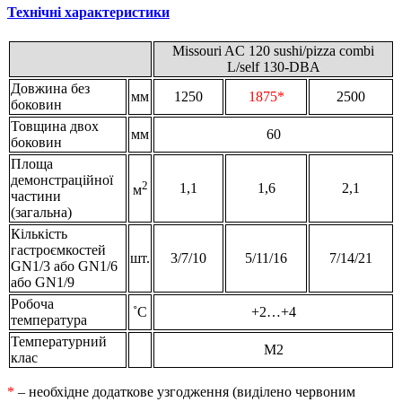
Технічні характеристики
Missouri AC 120 sushi/pizza combi
L/self 130-DBA
Довжина без
мм
1250
1875*
2500
боковин
Товщина двох
мм
60
боковин
Площа
демонстраційної
2
1,1
1,6
2,1
м
частини
(загальна)
Кількість
гастроємкостей
шт.
3/7/10
5/11/16
7/14/21
GN1/3 або GN1/6
або GN1/9
Робоча
˚С
+2…+4
температура
Температурний
M2
клас
*
– необхідне додаткове узгодження (виділено червоним