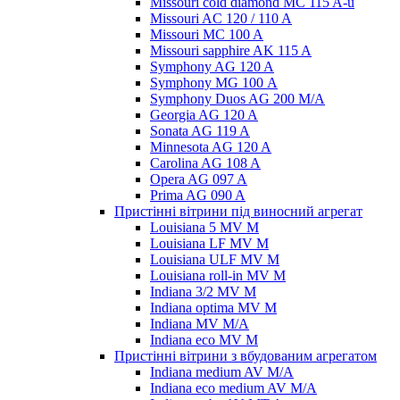
Missouri cold diamond MC 115 A-u
Missouri AC 120 / 110 A
Missouri MC 100 A
Missouri sapphire AK 115 A
Symphony AG 120 A
Symphony MG 100 А
Symphony Duos AG 200 M/A
Georgia AG 120 A
Sonata AG 119 A
Minnesota AG 120 A
Carolina AG 108 A
Opera AG 097 A
Prima AG 090 A
Пристінні вітрини під виносний агрегат
Louisiana 5 MV M
Louisiana LF MV M
Louisiana ULF MV M
Louisiana roll-in MV M
Indiana 3/2 MV M
Indiana optima MV M
Indiana MV M/A
Indiana eco MV M
Пристінні вітрини з вбудованим агрегатом
Indiana medium AV M/A
Indiana eco medium AV M/A