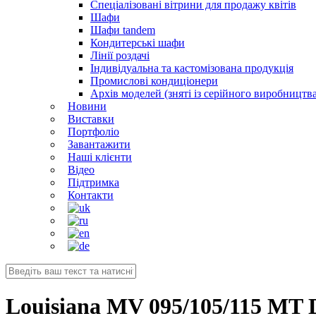
Спеціалізовані вітрини для продажу квітів
Шафи
Шафи tandem
Кондитерські шафи
Лінії роздачі
Індивідуальна та кастомізована продукція
Промислові кондиціонери
Архів моделей (зняті із серійного виробництва
Новини
Виставки
Портфоліо
Завантажити
Наші клієнти
Відео
Підтримка
Контакти
Louisiana MV 095/105/115 MT