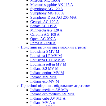
Missouri MC 100 A
Missouri sapphire AK 115 A
Symphony AG 120 A
Symphony MG 100 А
Symphony Duos AG 200 M/A
Georgia AG 120 A
Sonata AG 119 A
Minnesota AG 120 A
Carolina AG 108 A
Opera AG 097 A
Prima AG 090 A
Пристінні вітрини під виносний агрегат
Louisiana 5 MV M
Louisiana LF MV M
Louisiana ULF MV M
Louisiana roll-in MV M
Indiana 3/2 MV M
Indiana optima MV M
Indiana MV M/A
Indiana eco MV M
Пристінні вітрини з вбудованим агрегатом
Indiana medium AV M/A
Indiana eco medium AV M/A
Indiana cube AV MT A
Indiana MV A-u