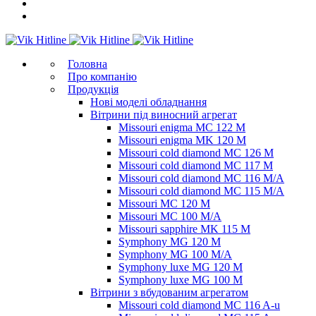
Головна
Про компанію
Продукція
Нові моделі обладнання
Вітрини під виносний агрегат
Missouri enigma MC 122 M
Missouri enigma MK 120 M
Missouri cold diamond MC 126 M
Missouri cold diamond MC 117 M
Missouri cold diamond MC 116 M/A
Missouri cold diamond MC 115 M/A
Missouri MC 120 M
Missouri MC 100 M/A
Missouri sapphire MK 115 M
Symphony MG 120 M
Symphony MG 100 M/А
Symphony luxe MG 120 M
Symphony luxe MG 100 M
Вітрини з вбудованим агрегатом
Missouri cold diamond MC 116 A-u