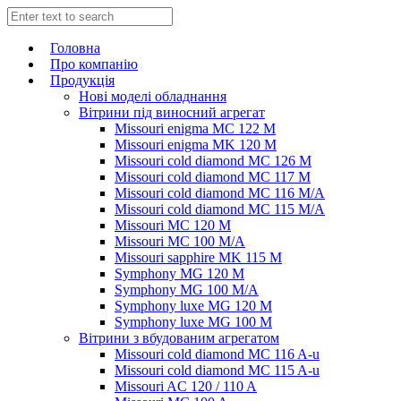
Головна
Про компанію
Продукція
Нові моделі обладнання
Вітрини під виносний агрегат
Missouri enigma MC 122 M
Missouri enigma MK 120 M
Missouri cold diamond MC 126 M
Missouri cold diamond MC 117 M
Missouri cold diamond MC 116 M/A
Missouri cold diamond MC 115 M/A
Missouri MC 120 M
Missouri MC 100 M/A
Missouri sapphire MK 115 M
Symphony MG 120 M
Symphony MG 100 M/А
Symphony luxe MG 120 M
Symphony luxe MG 100 M
Вітрини з вбудованим агрегатом
Missouri cold diamond MC 116 A-u
Missouri cold diamond MC 115 A-u
Missouri AC 120 / 110 A