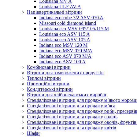
Louisiana MV A
Louisiana ULF AV A
Напіввертикальні вітрини
Indiana eco cube 3/2 ASV 070 A
Missouri cold diamond island
Louisiana eco MSV 095/105/115 M
Louisiana eco ASV 115 A
Louisiana eco ASV 105 A
Indiana eco MSV 120 M
Indiana eco MSV 070 M/A
Indiana eco ASV 070 M/A
Indiana eco ASV 100 A
Комбіновані вітрини
Вітрини для заморожених продуктів
Теплові вітрини
Промоційні вітрини
Кондитерські вітрини
Вітрини для хлібопекарських виробів
Спеціалізовані вітрини для продажу м’якого морози
Спеціалізовані вітрини для продажу м’яса
Спеціалізовані вітрини для продажу риби, пресерві
Спеціалізовані вітрини для продажу солінь
Спеціалізовані вітрини для продажу овочів, фруктів
Спеціалізовані вітрини для продажу квітів
Шафи