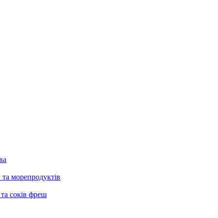
ва
в та морепродуктів
 та соків фреш