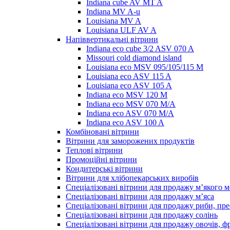
Indiana cube AV MT A
Indiana MV A-u
Louisiana MV A
Louisiana ULF AV A
Напіввертикальні вітрини
Indiana eco cube 3/2 ASV 070 A
Missouri cold diamond island
Louisiana eco MSV 095/105/115 M
Louisiana eco ASV 115 A
Louisiana eco ASV 105 A
Indiana eco MSV 120 M
Indiana eco MSV 070 M/A
Indiana eco ASV 070 M/A
Indiana eco ASV 100 A
Комбіновані вітрини
Вітрини для заморожених продуктів
Теплові вітрини
Промоційні вітрини
Кондитерські вітрини
Вітрини для хлібопекарських виробів
Спеціалізовані вітрини для продажу м’якого 
Спеціалізовані вітрини для продажу м’яса
Спеціалізовані вітрини для продажу риби, пре
Спеціалізовані вітрини для продажу солінь
Спеціалізовані вітрини для продажу овочів, ф