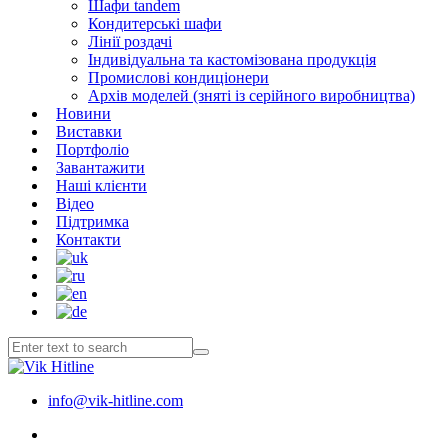
Шафи tandem
Кондитерські шафи
Лінії роздачі
Індивідуальна та кастомізована продукція
Промислові кондиціонери
Архів моделей (зняті із серійного виробництва)
Новини
Виставки
Портфоліо
Завантажити
Наші клієнти
Відео
Підтримка
Контакти
info@vik-hitline.com