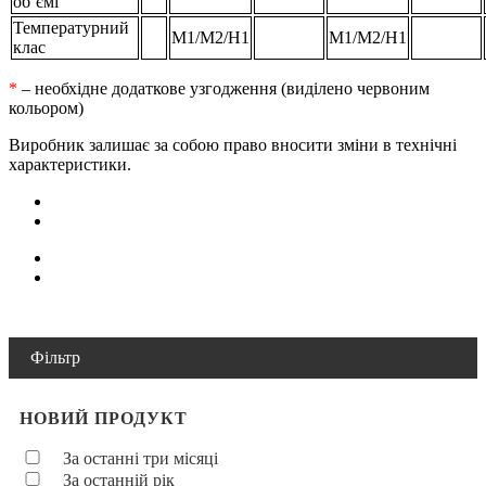
об’ємі
Температурний
M1/M2/H1
M1/M2/H1
клас
*
– необхідне додаткове узгодження (виділено червоним
кольором)
Виробник залишає за собою право вносити зміни в технічні
характеристики.
Фільтр
НОВИЙ ПРОДУКТ
За останні три місяці
За останній рік