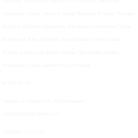
Хорватія, Чорногорія, Ізраїль, ОАЕ, Австрія, Австралія,
Казахстан, Латвія, Литва, Естонія, Молдова, Румунія, Польща,
Болгарія, Північна Македонія, Фінляндія, Словаччина, Чехія,
Португалія, Кіпр, Вірменія, Азербайджан, Єгипет, Оман,
Кувейт, Киргизстан, Грузія, Греція, Гренландія, Мальта,
Угорщина, Сербія, Боснія та Герцеговина.
КОНТАКТИ
Україна, м. Харків, наб. Мороховецька, 2
e-mail: info@vik-hitline.com
+38 (044) 33-77-500