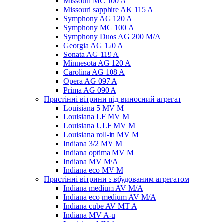
Missouri MC 100 A
Missouri sapphire AK 115 A
Symphony AG 120 A
Symphony MG 100 А
Symphony Duos AG 200 M/A
Georgia AG 120 A
Sonata AG 119 A
Minnesota AG 120 A
Carolina AG 108 A
Opera AG 097 A
Prima AG 090 A
Пристінні вітрини під виносний агрегат
Louisiana 5 MV M
Louisiana LF MV M
Louisiana ULF MV M
Louisiana roll-in MV M
Indiana 3/2 MV M
Indiana optima MV M
Indiana MV M/A
Indiana eco MV M
Пристінні вітрини з вбудованим агрегатом
Indiana medium AV M/A
Indiana eco medium AV M/A
Indiana cube AV MT A
Indiana MV A-u