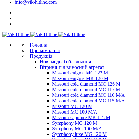
info@vik-hitline.com
Головна
Про компанію
Продукція
Нові моделі обладнання
Вітрини під виносний агрегат
Missouri enigma MC 122 M
Missouri enigma MK 120 M
Missouri cold diamond MC 126 M
Missouri cold diamond MC 117 M
Missouri cold diamond MC 116 M/A
Missouri cold diamond MC 115 M/A
Missouri MC 120 M
Missouri MC 100 M/A
Missouri sapphire MK 115 M
Symphony MG 120 M
Symphony MG 100 M/А
Symphony luxe MG 120 M