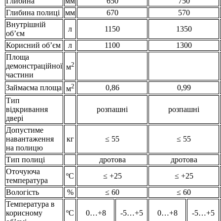
Глибина
мм
650
750
Глибина полиці
мм
670
570
Внутрішній
л
1150
1350
об’єм
Корисний об’єм
л
1100
1300
Площа
2
демонстраційної
м
частини
2
Займаєма площа
0,86
0,99
м
Тип
відкривання
розпашні
розпашні
двері
Допустиме
навантаження
кг
≤ 55
≤ 55
на полицю
Тип полиці
дротова
дротова
Оточуюча
ºС
≤ +25
≤ +25
температура
Вологість
%
≤ 60
≤ 60
Температура в
корисному
ºС
0…+8
-5…+5
0…+8
-5…+5