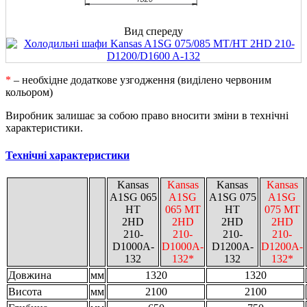
Вид спереду
*
– необхідне додаткове узгодження (виділено червоним
кольором)
Виробник залишає за собою право вносити зміни в технічні
характеристики.
Технічні характеристики
Kansas
Kansas
Kansas
Kansas
A1SG 065
A1SG
A1SG 075
A1SG
HT
065 MT
HT
075 MT
2HD
2HD
2HD
2HD
210-
210-
210-
210-
D1000A-
D1000A-
D1200A-
D1200A-
132
132*
132
132*
Довжина
мм
1320
1320
Висота
мм
2100
2100