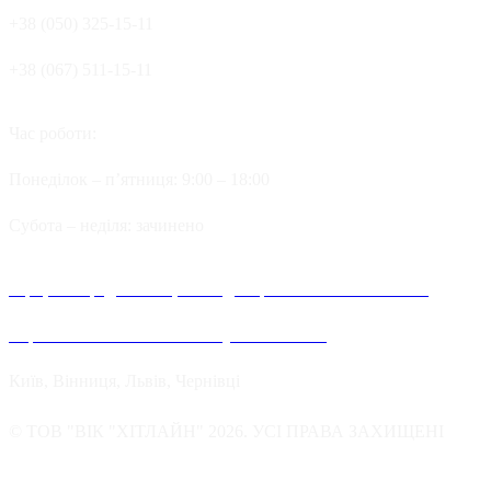
+38 (050) 325-15-11
+38 (067) 511-15-11
Час роботи:
Понеділок – п’ятниця: 9:00 – 18:00
Cубота – неділя: зачинено
Офіційні представництва та дилерів компанії Хітлайн в
Україні можна знайти в наступних містах:
Київ, Вінниця, Львів, Чернівці
© ТОВ "ВІК "ХІТЛАЙН" 2026. УСІ ПРАВА ЗАХИЩЕНІ