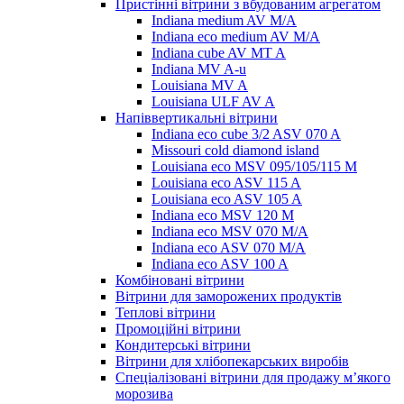
Пристінні вітрини з вбудованим агрегатом
Indiana medium AV M/A
Indiana eco medium AV M/A
Indiana cube AV MT A
Indiana MV A-u
Louisiana MV A
Louisiana ULF AV A
Напіввертикальні вітрини
Indiana eco cube 3/2 ASV 070 A
Missouri cold diamond island
Louisiana eco MSV 095/105/115 M
Louisiana eco ASV 115 A
Louisiana eco ASV 105 A
Indiana eco MSV 120 M
Indiana eco MSV 070 M/A
Indiana eco ASV 070 M/A
Indiana eco ASV 100 A
Комбіновані вітрини
Вітрини для заморожених продуктів
Теплові вітрини
Промоційні вітрини
Кондитерські вітрини
Вітрини для хлібопекарських виробів
Спеціалізовані вітрини для продажу м’якого
морозива