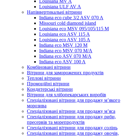
Louisiana MV A
Louisiana ULF AV A
Напіввертикальні вітрини
Indiana eco cube 3/2 ASV 070 A
Missouri cold diamond island
Louisiana eco MSV 095/105/115 M
Louisiana eco ASV 115 A
Louisiana eco ASV 105 A
Indiana eco MSV 120 M
Indiana eco MSV 070 M/A
Indiana eco ASV 070 M/A
Indiana eco ASV 100 A
Комбіновані вітрини
Вітрини для заморожених продуктів
Теплові вітрини
Промоційні вітрини
Кондитерські вітрини
Вітрини для хлібопекарських виробів
Спеціалізовані вітрини для продажу м’якого
морозива
Спеціалізовані вітрини для продажу м’яса
Спеціалізовані вітрини для продажу риби,
пресервів та морепродуктів
Спеціалізовані вітрини для продажу солінь
Спеціалізовані вітрини для продажу овочів,