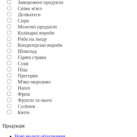
Заморожені продукти
Свіже м'ясо
Делікатеси
Сири
Молочні продукти
Кулінарні вироби
Риба на льоду
Кондитерські вироби
Шоколад
Гарячі страви
Суші
Піца
Пресерви
М'яке морозиво
Напої
Фреш
Фрукти та овочі
Соління
Квіти
Продукція
Нові моделі обладнання