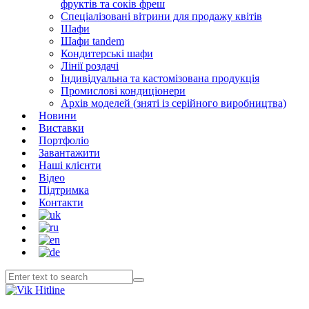
фруктів та соків фреш
Спеціалізовані вітрини для продажу квітів
Шафи
Шафи tandem
Кондитерські шафи
Лінії роздачі
Індивідуальна та кастомізована продукція
Промислові кондиціонери
Архів моделей (зняті із серійного виробництва)
Новини
Виставки
Портфоліо
Завантажити
Наші клієнти
Відео
Підтримка
Контакти