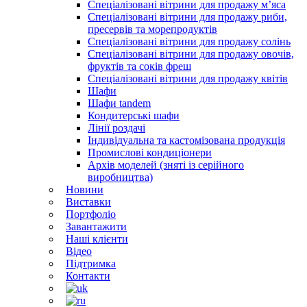
Спеціалізовані вітрини для продажу м’яса
Спеціалізовані вітрини для продажу риби,
пресервів та морепродуктів
Спеціалізовані вітрини для продажу солінь
Спеціалізовані вітрини для продажу овочів,
фруктів та соків фреш
Спеціалізовані вітрини для продажу квітів
Шафи
Шафи tandem
Кондитерські шафи
Лінії роздачі
Індивідуальна та кастомізована продукція
Промислові кондиціонери
Архів моделей (зняті із серійного
виробництва)
Новини
Виставки
Портфоліо
Завантажити
Наші клієнти
Відео
Підтримка
Контакти