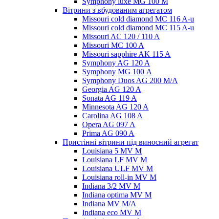
Symphony luxe MG 100 M
Вітрини з вбудованим агрегатом
Missouri cold diamond MC 116 A-u
Missouri cold diamond MC 115 A-u
Missouri AC 120 / 110 A
Missouri MC 100 A
Missouri sapphire AK 115 A
Symphony AG 120 A
Symphony MG 100 А
Symphony Duos AG 200 M/A
Georgia AG 120 A
Sonata AG 119 A
Minnesota AG 120 A
Carolina AG 108 A
Opera AG 097 A
Prima AG 090 A
Пристінні вітрини під виносний агрегат
Louisiana 5 MV M
Louisiana LF MV M
Louisiana ULF MV M
Louisiana roll-in MV M
Indiana 3/2 MV M
Indiana optima MV M
Indiana MV M/A
Indiana eco MV M