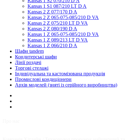
Kansas 1 S2 070/210 D А
Kansas 1 S1 087/210 LT D A
Kansas 2 Z 077/170 D A
Kansas 2 Z 065-075-085/210 D VA
Kansas 2 Z 075/210 LT D VA
Kansas 2 Z 080/190 D A
Kansas 1 Z 065-075-085/210 D VA
Kansas 1 Z 089/213 LT D VA
Kansas 1 Z 066/210 D A
Шафи tandem
Кондитерські шафи
Лінії роздачі
Торгові стелажі
Індивідуальна та кастомізована продукція
Промислові кондиціонери
Архів моделей (зняті із серійного виробництва)
Про нас
Компанія Хітлайн /
Технохолод
пропонує найширший та