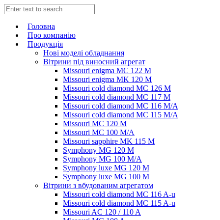
Головна
Про компанію
Продукція
Нові моделі обладнання
Вітрини під виносний агрегат
Missouri enigma MC 122 M
Missouri enigma MK 120 M
Missouri cold diamond MC 126 M
Missouri cold diamond MC 117 M
Missouri cold diamond MC 116 M/A
Missouri cold diamond MC 115 M/A
Missouri MC 120 M
Missouri MC 100 M/A
Missouri sapphire MK 115 M
Symphony MG 120 M
Symphony MG 100 M/А
Symphony luxe MG 120 M
Symphony luxe MG 100 M
Вітрини з вбудованим агрегатом
Missouri cold diamond MC 116 A-u
Missouri cold diamond MC 115 A-u
Missouri AC 120 / 110 A