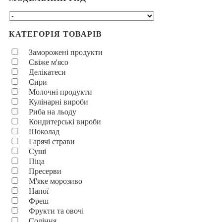
КАТЕГОРІЯ ТОВАРІВ
Заморожені продукти
Свіже м'ясо
Делікатеси
Сири
Молочні продукти
Кулінарні вироби
Риба на льоду
Кондитерські вироби
Шоколад
Гарячі страви
Суші
Піца
Пресерви
М'яке морозиво
Напої
Фреш
Фрукти та овочі
Соління