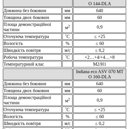
O 144-DLA
Довжина без боковин
мм
640
Товщина двох боковин
мм
60
Площа демонстраційної
2
0,9
м
частини
Оточуюча температура
˚С
≤ +25
Вологість
%
≤ 60
Швидкість повітря
м/с
≤ 0,2
Робоча температура
˚С
+2…+4/+4…+8
Температурний клас
М2/Н1
Indiana eco ASV 070 MT
O 160-DLA
Довжина без боковин
мм
640
Товщина двох боковин
мм
60
Площа демонстраційної
2
0,9
м
частини
Оточуюча температура
˚С
≤ +25
Вологість
%
≤ 60
Швидкість повітря
м/с
≤ 0,2