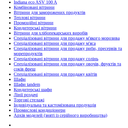
Indiana eco ASV 100 A
Комбіновані вітрини
Вітрини для заморожених продуктів
Теплові вітрини
Промоційні вітрини
Кондитерські вітрини
Вітрини для хлібопекарських виробів
Спеціалізовані вітрини для продажу м'якого морозива
Спеціалізовані вітрини для продажу м'яса
Спеціалізовані вітрини для продажу риби, пресервів та
морепродуктів
Спеціалізовані вітрини для продажу солінь
Спеціалізовані вітрини для продажу овочів, фруктів та
соків фреш
Спеціалізовані вітрини для продажу квітів
Шафи
Шафи tandem
Кондитерські шафи
Лінії роздачі
Торгові стелажі
Індивідуальна та кастомізована продукція
Промислові кондиціонери
Архів моделей (зняті із серійного виробництва)