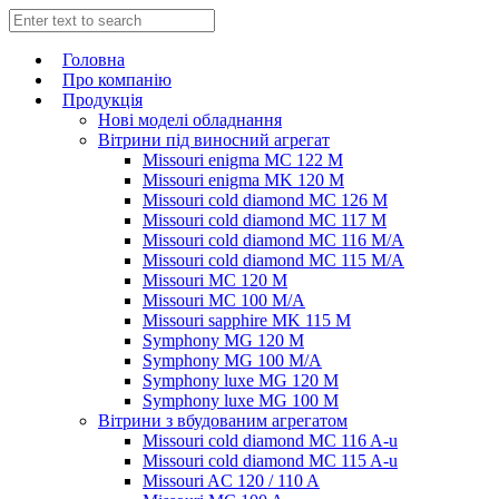
Головна
Про компанію
Продукція
Нові моделі обладнання
Вітрини під виносний агрегат
Missouri enigma MC 122 M
Missouri enigma MK 120 M
Missouri cold diamond MC 126 M
Missouri cold diamond MC 117 M
Missouri cold diamond MC 116 M/A
Missouri cold diamond MC 115 M/A
Missouri MC 120 M
Missouri MC 100 M/A
Missouri sapphire MK 115 M
Symphony MG 120 M
Symphony MG 100 M/А
Symphony luxe MG 120 M
Symphony luxe MG 100 M
Вітрини з вбудованим агрегатом
Missouri cold diamond MC 116 A-u
Missouri cold diamond MC 115 A-u
Missouri AC 120 / 110 A