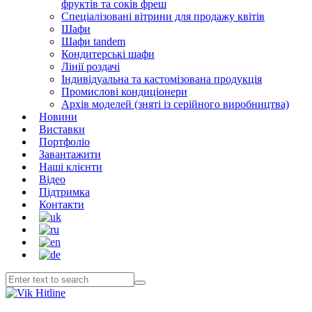
фруктів та соків фреш
Спеціалізовані вітрини для продажу квітів
Шафи
Шафи tandem
Кондитерські шафи
Лінії роздачі
Індивідуальна та кастомізована продукція
Промислові кондиціонери
Архів моделей (зняті із серійного виробництва)
Новини
Виставки
Портфоліо
Завантажити
Наші клієнти
Відео
Підтримка
Контакти