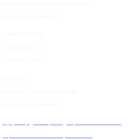
Україна, м. Харків, наб. Мороховецька, 2
e-mail: info@vik-hitline.com
+38 (044) 33-77-500
+38 (050) 325-15-11
+38 (067) 511-15-11
Час роботи:
Понеділок – п’ятниця: 9:00 – 18:00
Cубота – неділя: зачинено
Офіційні представництва та дилерів компанії Хітлайн в
Україні можна знайти в наступних містах: