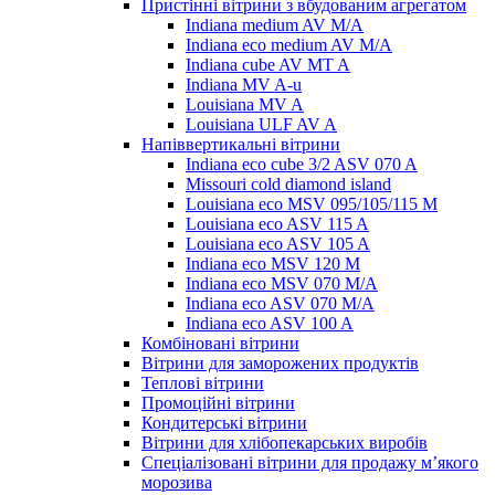
Пристінні вітрини з вбудованим агрегатом
Indiana medium AV M/A
Indiana eco medium AV M/A
Indiana cube AV MT A
Indiana MV A-u
Louisiana MV A
Louisiana ULF AV A
Напіввертикальні вітрини
Indiana eco cube 3/2 ASV 070 A
Missouri cold diamond island
Louisiana eco MSV 095/105/115 M
Louisiana eco ASV 115 A
Louisiana eco ASV 105 A
Indiana eco MSV 120 M
Indiana eco MSV 070 M/A
Indiana eco ASV 070 M/A
Indiana eco ASV 100 A
Комбіновані вітрини
Вітрини для заморожених продуктів
Теплові вітрини
Промоційні вітрини
Кондитерські вітрини
Вітрини для хлібопекарських виробів
Спеціалізовані вітрини для продажу м’якого
морозива