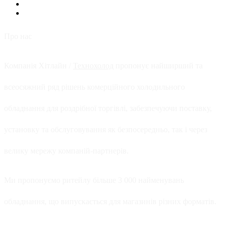
Про нас
Компанія Хітлайн /
Технохолод
пропонує найширший та
всеосяжний ряд рішень комерційного холодильного
обладнання для роздрібної торгівлі, забезпечуючи поставку,
установку та обслуговування як безпосередньо, так і через
велику мережу компаній-партнерів.
Ми пропонуємо ритейлу більше 3 000 найменувань
обладнання, що випускається для магазинів різних форматів.