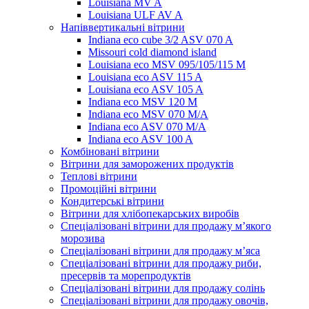
Louisiana MV A
Louisiana ULF AV A
Напіввертикальні вітрини
Indiana eco cube 3/2 ASV 070 A
Missouri cold diamond island
Louisiana eco MSV 095/105/115 M
Louisiana eco ASV 115 A
Louisiana eco ASV 105 A
Indiana eco MSV 120 M
Indiana eco MSV 070 M/A
Indiana eco ASV 070 M/A
Indiana eco ASV 100 A
Комбіновані вітрини
Вітрини для заморожених продуктів
Теплові вітрини
Промоційні вітрини
Кондитерські вітрини
Вітрини для хлібопекарських виробів
Спеціалізовані вітрини для продажу м’якого
морозива
Спеціалізовані вітрини для продажу м’яса
Спеціалізовані вітрини для продажу риби,
пресервів та морепродуктів
Спеціалізовані вітрини для продажу солінь
Спеціалізовані вітрини для продажу овочів,