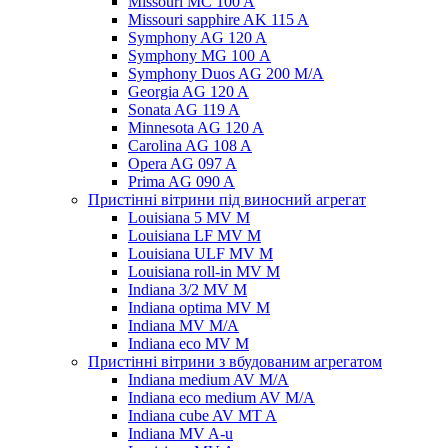
Missouri MC 100 A
Missouri sapphire AK 115 A
Symphony AG 120 A
Symphony MG 100 А
Symphony Duos AG 200 M/A
Georgia AG 120 A
Sonata AG 119 A
Minnesota AG 120 A
Carolina AG 108 A
Opera AG 097 A
Prima AG 090 A
Пристінні вітрини під виносний агрегат
Louisiana 5 MV M
Louisiana LF MV M
Louisiana ULF MV M
Louisiana roll-in MV M
Indiana 3/2 MV M
Indiana optima MV M
Indiana MV M/A
Indiana eco MV M
Пристінні вітрини з вбудованим агрегатом
Indiana medium AV M/A
Indiana eco medium AV M/A
Indiana cube AV MT A
Indiana MV A-u