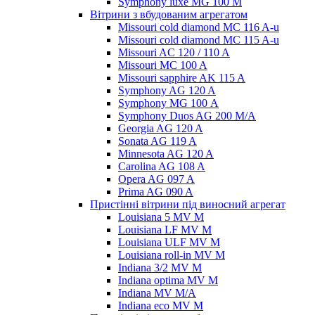
Symphony luxe MG 100 M
Вітрини з вбудованим агрегатом
Missouri cold diamond MC 116 A-u
Missouri cold diamond MC 115 A-u
Missouri AC 120 / 110 A
Missouri MC 100 A
Missouri sapphire AK 115 A
Symphony AG 120 A
Symphony MG 100 А
Symphony Duos AG 200 M/A
Georgia AG 120 A
Sonata AG 119 A
Minnesota AG 120 A
Carolina AG 108 A
Opera AG 097 A
Prima AG 090 A
Пристінні вітрини під виносний агрегат
Louisiana 5 MV M
Louisiana LF MV M
Louisiana ULF MV M
Louisiana roll-in MV M
Indiana 3/2 MV M
Indiana optima MV M
Indiana MV M/A
Indiana eco MV M