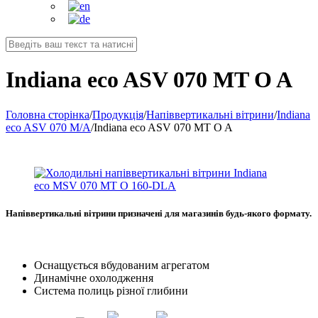
Indiana eco ASV 070 MT O A
Головна сторінка
/
Продукція
/
Напіввертикальні вітрини
/
Indiana
eco ASV 070 M/A
/
Indiana eco ASV 070 MT O A
Напіввертикальні вітрини призначені для магазинів будь-якого формату.
Oснащується вбудованим агрегатом
Динамічне охолодження
Система полиць різної глибини