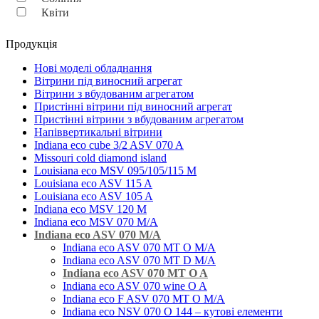
Квіти
Продукція
Нові моделі обладнання
Вітрини під виносний агрегат
Вітрини з вбудованим агрегатом
Пристінні вітрини під виносний агрегат
Пристінні вітрини з вбудованим агрегатом
Напіввертикальні вітрини
Indiana eco cube 3/2 ASV 070 A
Missouri cold diamond island
Louisiana eco MSV 095/105/115 M
Louisiana eco ASV 115 A
Louisiana eco ASV 105 A
Indiana eco MSV 120 M
Indiana eco MSV 070 M/A
Indiana eco ASV 070 M/A
Indiana eco ASV 070 MT O M/A
Indiana eco ASV 070 MT D M/A
Indiana eco ASV 070 MT O A
Indiana eco ASV 070 wine O A
Indiana eco F ASV 070 MT O M/A
Indiana eco NSV 070 O 144 – кутові елементи