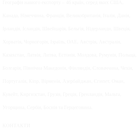
Географія нашого експорту – 46 країн, серед яких США,
Канада, Німеччина, Франція, Великобританія, Італія, Данія,
Ірландія, Ісландія, Швейцарія, Бельгія, Нідерланди, Швеція,
Хорватія, Чорногорія, Ізраїль, ОАЕ, Австрія, Австралія,
Казахстан, Латвія, Литва, Естонія, Молдова, Румунія, Польща,
Болгарія, Північна Македонія, Фінляндія, Словаччина, Чехія,
Португалія, Кіпр, Вірменія, Азербайджан, Єгипет, Оман,
Кувейт, Киргизстан, Грузія, Греція, Гренландія, Мальта,
Угорщина, Сербія, Боснія та Герцеговина.
КОНТАКТИ