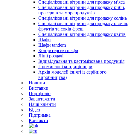
Спеціалізовані вітрини для продажу м’яса
Спеціалізовані вітрини для продажу риби,
пресервів та морепродуктів
Спеціалізовані вітрини для продажу солінь
Спеціалізовані вітрини для продажу овочів,
фруктів та соків фреш
Спеціалізовані вітрини для продажу квітів
Шафи
Шафи tandem
Кондитерські шафи
Лінії роздачі
Індивідуальна та кастомізована продукція
Промислові кондиціонери
Архів моделей (зняті із серійного
виробництва)
Новини
Виставки
Портфоліо
Завантажити
Наші клієнти
Відео
Підтримка
Контакти