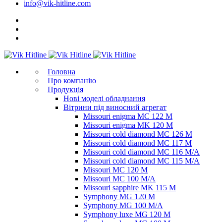
info@vik-hitline.com
Головна
Про компанію
Продукція
Нові моделі обладнання
Вітрини під виносний агрегат
Missouri enigma MC 122 M
Missouri enigma MK 120 M
Missouri cold diamond MC 126 M
Missouri cold diamond MC 117 M
Missouri cold diamond MC 116 M/A
Missouri cold diamond MC 115 M/A
Missouri MC 120 M
Missouri MC 100 M/A
Missouri sapphire MK 115 M
Symphony MG 120 M
Symphony MG 100 M/А
Symphony luxe MG 120 M