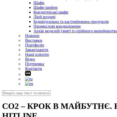
Шафи
Шафи tandem
Кондитерські шафи
Лінії роздачі
Індивідуальна та кастомізована продукція
Промислові кондиціонери
Архів моделей (зняті із серійного виробництва
Новини
Виставки
Портфоліо
Завантажити
Наші клієнти
Відео
Підтримка
Контакти
СО2 – КРОК В МАЙБУТНЄ.
HITLINE