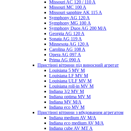
Missouri AC 120 / 110 A
Missouri MC 100 A
Missouri sapphire AK 115 A
Symphony AG 120 A
Symphony MG 100 А
Symphony Duos AG 200 M/A
Georgia AG 120 A
Sonata AG 119 A
Minnesota AG 120 A
Carolina AG 108 A
Opera AG 097 A
Prima AG 090 A
Пристінні вітрини під виносний агрегат
Louisiana 5 MV M
Louisiana LF MV M
Louisiana ULF MV M
Louisiana roll-in MV M
Indiana 3/2 MV M
Indiana optima MV M
Indiana MV M/A
Indiana eco MV M
Пристінні вітрини з вбудованим агрегатом
Indiana medium AV M/A
Indiana eco medium AV M/A
Indiana cube AV MT A