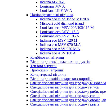
Indiana MV A-u
Louisiana MV A
Louisiana ULF AV A
Напіввертикальні вітрини
Indiana eco cube 3/2 ASV 070 A
Missouri cold diamond island
Louisiana eco MSV 095/105/115 M
Louisiana eco ASV 115 A
Louisiana eco ASV 105 A
Indiana eco MSV 120 M
Indiana eco MSV 070 M/A
Indiana eco ASV 070 M/A
Indiana eco ASV 100 A
Комбіновані вітрини
Вітрини для заморожених продуктів
Теплові вітрини
Промоційні вітрини
Кондитерські вітрини
Вітрини для хлібопекарських виробів
Спеціалізовані вітрини для продажу м’якого 
Спеціалізовані вітрини для продажу м’яса
Спеціалізовані вітрини для продажу риби, пре
Спеціалізовані вітрини для продажу солінь
Спеціалізовані вітрини для продажу овочів, ф
Спеціалізовані вітрини для продажу квітів