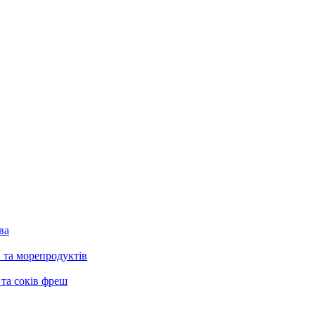
ва
в та морепродуктів
 та соків фреш