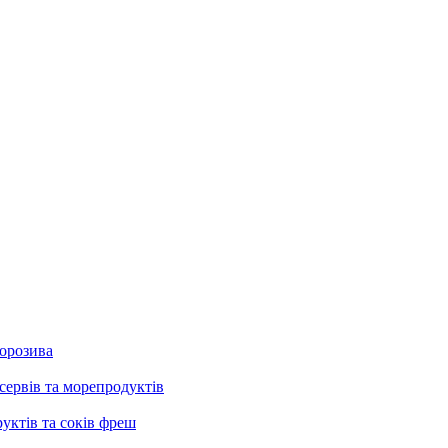
морозива
сервів та морепродуктів
руктів та соків фреш