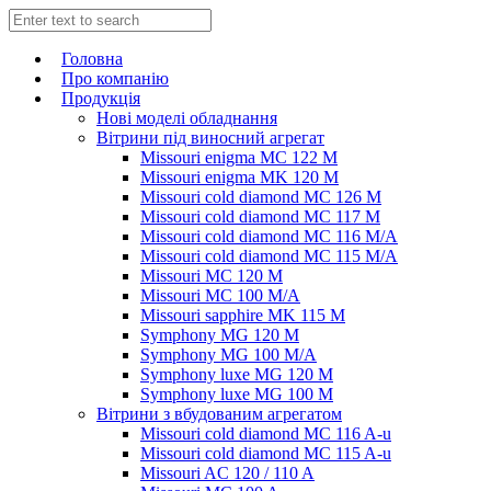
Головна
Про компанію
Продукція
Нові моделі обладнання
Вітрини під виносний агрегат
Missouri enigma MC 122 M
Missouri enigma MK 120 M
Missouri cold diamond MC 126 M
Missouri cold diamond MC 117 M
Missouri cold diamond MC 116 M/A
Missouri cold diamond MC 115 M/A
Missouri MC 120 M
Missouri MC 100 M/A
Missouri sapphire MK 115 M
Symphony MG 120 M
Symphony MG 100 M/А
Symphony luxe MG 120 M
Symphony luxe MG 100 M
Вітрини з вбудованим агрегатом
Missouri cold diamond MC 116 A-u
Missouri cold diamond MC 115 A-u
Missouri AC 120 / 110 A