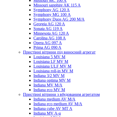
Missouri MC 100 A
Missouri sapphire AK 115 A
Symphony AG 120 A
Symphony MG 100 А
Symphony Duos AG 200 M/A
Georgia AG 120 A
Sonata AG 119 A
Minnesota AG 120 A
Carolina AG 108 A
Opera AG 097 A
Prima AG 090 A
Пристінні вітрини під виносний агрегат
Louisiana 5 MV M
Louisiana LF MV M
Louisiana ULF MV M
Louisiana roll-in MV M
Indiana 3/2 MV M
Indiana optima MV M
Indiana MV M/A
Indiana eco MV M
Пристінні вітрини з вбудованим агрегатом
Indiana medium AV M/A
Indiana eco medium AV M/A
Indiana cube AV MT A
Indiana MV A-u