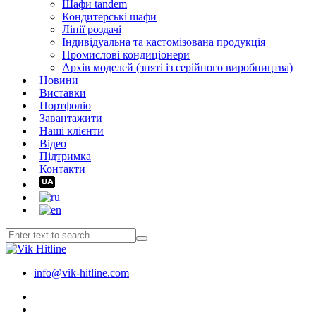
Шафи tandem
Кондитерські шафи
Лінії роздачі
Індивідуальна та кастомізована продукція
Промислові кондиціонери
Архів моделей (зняті із серійного виробництва)
Новини
Виставки
Портфоліо
Завантажити
Наші клієнти
Відео
Підтримка
Контакти
info@vik-hitline.com