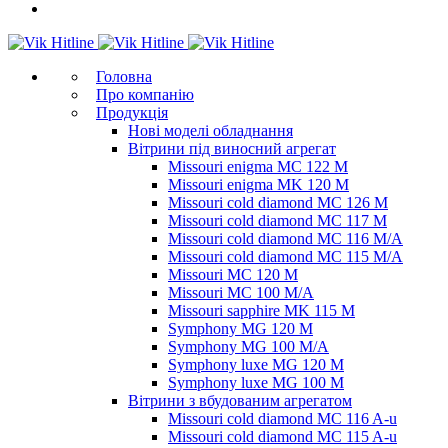
Головна
Про компанію
Продукція
Нові моделі обладнання
Вітрини під виносний агрегат
Missouri enigma MC 122 M
Missouri enigma MK 120 M
Missouri cold diamond MC 126 M
Missouri cold diamond MC 117 M
Missouri cold diamond MC 116 M/A
Missouri cold diamond MC 115 M/A
Missouri MC 120 M
Missouri MC 100 M/A
Missouri sapphire MK 115 M
Symphony MG 120 M
Symphony MG 100 M/А
Symphony luxe MG 120 M
Symphony luxe MG 100 M
Вітрини з вбудованим агрегатом
Missouri cold diamond MC 116 A-u
Missouri cold diamond MC 115 A-u