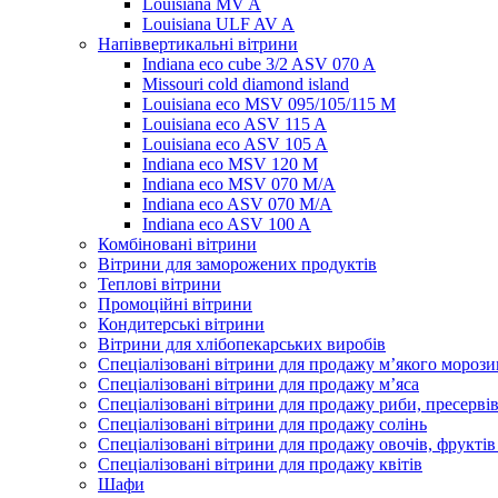
Louisiana MV A
Louisiana ULF AV A
Напіввертикальні вітрини
Indiana eco cube 3/2 ASV 070 A
Missouri cold diamond island
Louisiana eco MSV 095/105/115 M
Louisiana eco ASV 115 A
Louisiana eco ASV 105 A
Indiana eco MSV 120 M
Indiana eco MSV 070 M/A
Indiana eco ASV 070 M/A
Indiana eco ASV 100 A
Комбіновані вітрини
Вітрини для заморожених продуктів
Теплові вітрини
Промоційні вітрини
Кондитерські вітрини
Вітрини для хлібопекарських виробів
Спеціалізовані вітрини для продажу м’якого морози
Спеціалізовані вітрини для продажу м’яса
Спеціалізовані вітрини для продажу риби, пресерві
Спеціалізовані вітрини для продажу солінь
Спеціалізовані вітрини для продажу овочів, фруктів
Спеціалізовані вітрини для продажу квітів
Шафи