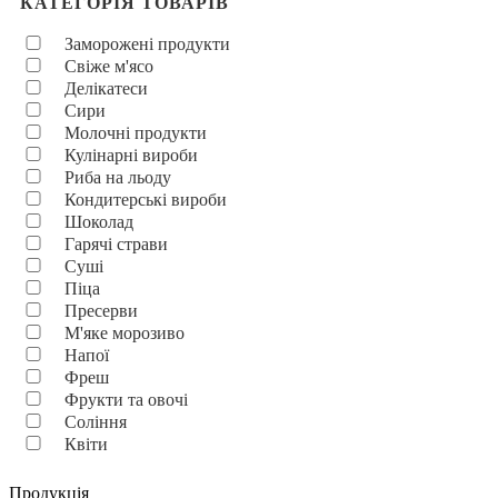
КАТЕГОРІЯ ТОВАРІВ
Заморожені продукти
Свіже м'ясо
Делікатеси
Сири
Молочні продукти
Кулінарні вироби
Риба на льоду
Кондитерські вироби
Шоколад
Гарячі страви
Суші
Піца
Пресерви
М'яке морозиво
Напої
Фреш
Фрукти та овочі
Соління
Квіти
Продукція