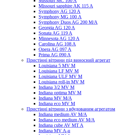
Missouri MC 100 A
Missouri sapphire AK 115 A
Symphony AG 120 A
Symphony MG 100 А
Symphony Duos AG 200 M/A
Georgia AG 120 A
Sonata AG 119 A
Minnesota AG 120 A
Carolina AG 108 A
Opera AG 097 A
Prima AG 090 A
Пристінні вітрини під виносний агрегат
Louisiana 5 MV M
Louisiana LF MV M
Louisiana ULF MV M
Louisiana roll-in MV M
Indiana 3/2 MV M
Indiana optima MV M
Indiana MV M/A
Indiana eco MV M
Пристінні вітрини з вбудованим агрегатом
Indiana medium AV M/A
Indiana eco medium AV M/A
Indiana cube AV MT A
Indiana MV A-u