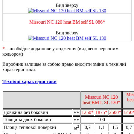
Вид зверху
Missouri NC 120 heat BM self SL 086*
Вид зверху
*
– необхідне додаткове узгодження (виділено червоним
кольором)
Виробник залишає за собою право вносити зміни в технічні
характеристики.
Технічні характеристики
Mis
Missouri NC 120
hea
heat BM L SL 130*
Довжина без боковин
мм
1250*
1875*
2500*
1250
Товщина двох боковин
мм
100
2
Площа теплової поверхні
0,7
1,1
1,5
0,7
м