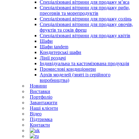
Спеціалізовані вітрини для продажу м’яса
Спеціалізовані вітрини для продажу риби,
пресервів та морепродуктів
Спеціалізовані вітрини для продажу солінь
Спеціалізовані вітрини для продажу овочів,
фруктів та соків фреш
Спеціалізовані вітрини для продажу квітів
Шафи
Шафи tandem
Кондитерські шафи
Лінії роздачі
Індивідуальна та кастомізована продукція
Промислові кондиціонери
Архів моделей (зняті із серійного
виробництва)
Новини
Виставки
Портфоліо
Завантажити
Наші клієнти
Відео
Підтримка
Контакти