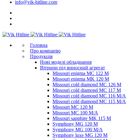
info@vik-hitline.com
Головна
Про компанію
Продукція
Нові моделі обладнання
Вітрини під виносний агрегат
Missouri enigma MC 122 M
Missouri enigma MK 120 M
Missouri cold diamond MC 126 M
Missouri cold diamond MC 117 M
Missouri cold diamond MC 116 M/A
Missouri cold diamond MC 115 M/A
Missouri MC 120 M
Missouri MC 100 M/A
Missouri sapphire MK 115 M
Symphony MG 120 M
Symphony MG 100 M/А
Symphony luxe MG 120 M