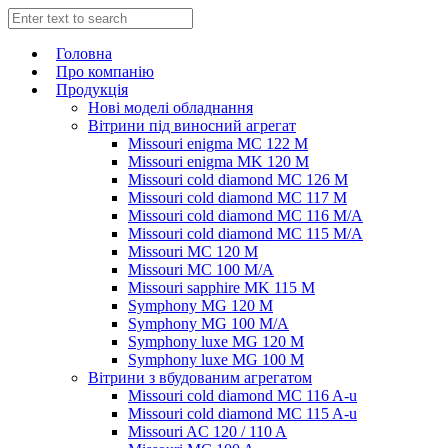
Головна
Про компанію
Продукція
Нові моделі обладнання
Вітрини під виносний агрегат
Missouri enigma MC 122 M
Missouri enigma MK 120 M
Missouri cold diamond MC 126 M
Missouri cold diamond MC 117 M
Missouri cold diamond MC 116 M/A
Missouri cold diamond MC 115 M/A
Missouri MC 120 M
Missouri MC 100 M/A
Missouri sapphire MK 115 M
Symphony MG 120 M
Symphony MG 100 M/А
Symphony luxe MG 120 M
Symphony luxe MG 100 M
Вітрини з вбудованим агрегатом
Missouri cold diamond MC 116 A-u
Missouri cold diamond MC 115 A-u
Missouri AC 120 / 110 A