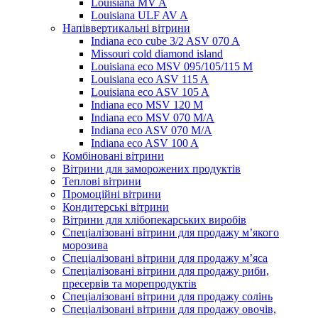
Louisiana MV A
Louisiana ULF AV A
Напіввертикальні вітрини
Indiana eco cube 3/2 ASV 070 A
Missouri cold diamond island
Louisiana eco MSV 095/105/115 M
Louisiana eco ASV 115 A
Louisiana eco ASV 105 A
Indiana eco MSV 120 M
Indiana eco MSV 070 M/A
Indiana eco ASV 070 M/A
Indiana eco ASV 100 A
Комбіновані вітрини
Вітрини для заморожених продуктів
Теплові вітрини
Промоційні вітрини
Кондитерські вітрини
Вітрини для хлібопекарських виробів
Спеціалізовані вітрини для продажу м’якого
морозива
Спеціалізовані вітрини для продажу м’яса
Спеціалізовані вітрини для продажу риби,
пресервів та морепродуктів
Спеціалізовані вітрини для продажу солінь
Спеціалізовані вітрини для продажу овочів,