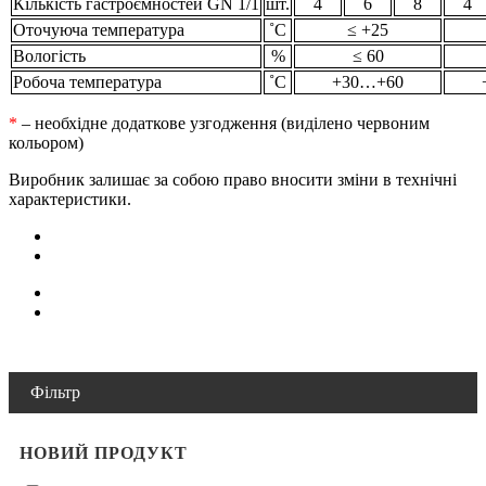
Кількість гастроємностей GN 1/1
шт.
4
6
8
4
Оточуюча температура
˚С
≤ +25
Вологість
%
≤ 60
Робоча температура
˚С
+30…+60
*
– необхідне додаткове узгодження (виділено червоним
кольором)
Виробник залишає за собою право вносити зміни в технічні
характеристики.
Фільтр
НОВИЙ ПРОДУКТ