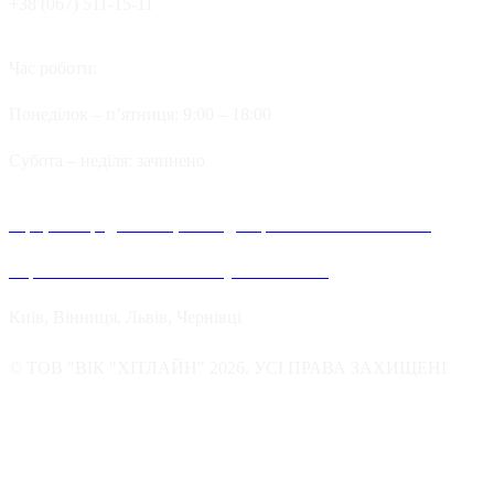
+38 (067) 511-15-11
Час роботи:
Понеділок – п’ятниця: 9:00 – 18:00
Cубота – неділя: зачинено
Офіційні представництва та дилерів компанії Хітлайн в
Україні можна знайти в наступних містах:
Київ, Вінниця, Львів, Чернівці
© ТОВ "ВІК "ХІТЛАЙН" 2026. УСІ ПРАВА ЗАХИЩЕНІ