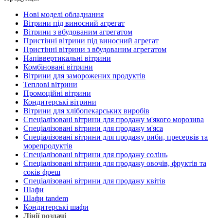
Нові моделі обладнання
Вітрини під виносний агрегат
Вітрини з вбудованим агрегатом
Пристінні вітрини під виносний агрегат
Пристінні вітрини з вбудованим агрегатом
Напіввертикальні вітрини
Комбіновані вітрини
Вітрини для заморожених продуктів
Теплові вітрини
Промоційні вітрини
Кондитерські вітрини
Вітрини для хлібопекарських виробів
Спеціалізовані вітрини для продажу м'якого морозива
Спеціалізовані вітрини для продажу м'яса
Спеціалізовані вітрини для продажу риби, пресервів та
морепродуктів
Спеціалізовані вітрини для продажу солінь
Спеціалізовані вітрини для продажу овочів, фруктів та
соків фреш
Спеціалізовані вітрини для продажу квітів
Шафи
Шафи tandem
Кондитерські шафи
Лінії роздачі