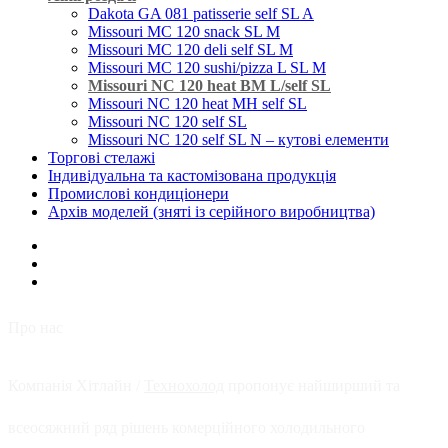
Dakota GA 081 patisserie self SL A
Missouri MC 120 snack SL M
Missouri MC 120 deli self SL M
Missouri MC 120 sushi/pizza L SL M
Missouri NC 120 heat BM L/self SL
Missouri NC 120 heat MH self SL
Missouri NC 120 self SL
Missouri NC 120 self SL N – кутові елементи
Торгові стелажі
Індивідуальна та кастомізована продукція
Промислові кондиціонери
Архів моделей (зняті із серійного виробництва)
Про нас
Компанія Хітлайн /
Технохолод
пропонує найширший та
всеосяжний ряд рішень комерційного холодильного