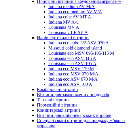
Пристінні вітрини з вбудованим агрегатом
Indiana medium AV M/A
Indiana eco medium AV M/A
Indiana cube AV MT A
Indiana MV A-u
Louisiana MV A
Louisiana ULF AV A
Напіввертикальні вітрини
Indiana eco cube 3/2 ASV 070 A
Missouri cold diamond island
Louisiana eco MSV 095/105/115 M
Louisiana eco ASV 115 A
Louisiana eco ASV 105 A
Indiana eco MSV 120 M
Indiana eco MSV 070 M/A
Indiana eco ASV 070 M/A
Indiana eco ASV 100 A
Комбіновані вітрини
Вітрини для заморожених продуктів
Теплові вітрини
Промоційні вітрини
Кондитерські вітрини
Вітрини для хлібопекарських виробів
Спеціалізовані вітрини для продажу м’якого
морозива