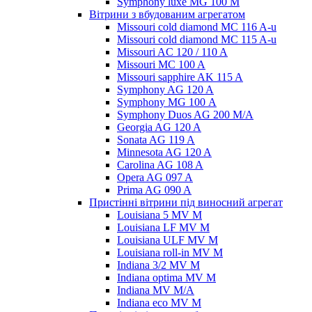
Symphony luxe MG 100 M
Вітрини з вбудованим агрегатом
Missouri cold diamond MC 116 A-u
Missouri cold diamond MC 115 A-u
Missouri AC 120 / 110 A
Missouri MC 100 A
Missouri sapphire AK 115 A
Symphony AG 120 A
Symphony MG 100 А
Symphony Duos AG 200 M/A
Georgia AG 120 A
Sonata AG 119 A
Minnesota AG 120 A
Carolina AG 108 A
Opera AG 097 A
Prima AG 090 A
Пристінні вітрини під виносний агрегат
Louisiana 5 MV M
Louisiana LF MV M
Louisiana ULF MV M
Louisiana roll-in MV M
Indiana 3/2 MV M
Indiana optima MV M
Indiana MV M/A
Indiana eco MV M