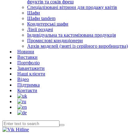
фруктів та соків фреш
Спеціалізовані вітрини для продажу квітів
Шафи
Шафи tandem
Кондитерські шафи
Лінії роздачі
Індивідуальна та кастомізована продукція
Промислові кондиціонери
Архів моделей (зняті із серійного виробництва)
Новини
Виставки
Портфоліо
Завантажити
Наші клієнти
Відео
Підтримка
Контакти