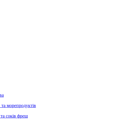
ва
в та морепродуктів
 та соків фреш