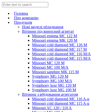
Головна
Про компанію
Продукція
Нові моделі обладнання
Вітрини під виносний агрегат
Missouri enigma MC 122 M
Missouri enigma MK 120 M
Missouri cold diamond MC 126 M
Missouri cold diamond MC 117 M
Missouri cold diamond MC 116 M/A
Missouri cold diamond MC 115 M/A
Missouri MC 120 M
Missouri MC 100 M/A
Missouri sapphire MK 115 M
Symphony MG 120 M
Symphony MG 100 M/А
Symphony luxe MG 120 M
Symphony luxe MG 100 M
Вітрини з вбудованим агрегатом
Missouri cold diamond MC 116 A-u
Missouri cold diamond MC 115 A-u
Missouri AC 120 / 110 A