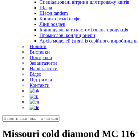
Спеціалізовані вітрини для продажу квітів
Шафи
Шафи tandem
Кондитерські шафи
Лінії роздачі
Індивідуальна та кастомізована продукція
Промислові кондиціонери
Архів моделей (зняті із серійного виробництва
Новини
Виставки
Портфоліо
Завантажити
Наші клієнти
Відео
Підтримка
Контакти
Missouri cold diamond MC 116 