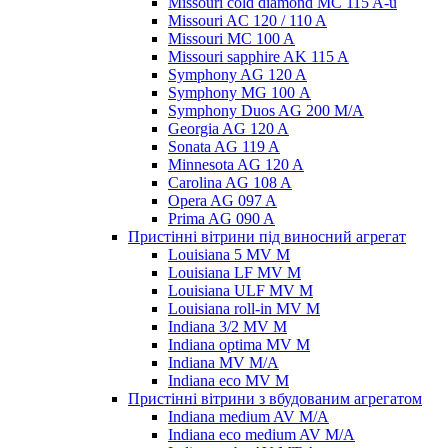
Missouri cold diamond MC 115 A-u
Missouri AC 120 / 110 A
Missouri MC 100 A
Missouri sapphire AK 115 A
Symphony AG 120 A
Symphony MG 100 А
Symphony Duos AG 200 M/A
Georgia AG 120 A
Sonata AG 119 A
Minnesota AG 120 A
Carolina AG 108 A
Opera AG 097 A
Prima AG 090 A
Пристінні вітрини під виносний агрегат
Louisiana 5 MV M
Louisiana LF MV M
Louisiana ULF MV M
Louisiana roll-in MV M
Indiana 3/2 MV M
Indiana optima MV M
Indiana MV M/A
Indiana eco MV M
Пристінні вітрини з вбудованим агрегатом
Indiana medium AV M/A
Indiana eco medium AV M/A