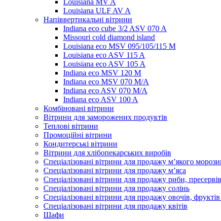
Louisiana MV A
Louisiana ULF AV A
Напіввертикальні вітрини
Indiana eco cube 3/2 ASV 070 A
Missouri cold diamond island
Louisiana eco MSV 095/105/115 M
Louisiana eco ASV 115 A
Louisiana eco ASV 105 A
Indiana eco MSV 120 M
Indiana eco MSV 070 M/A
Indiana eco ASV 070 M/A
Indiana eco ASV 100 A
Комбіновані вітрини
Вітрини для заморожених продуктів
Теплові вітрини
Промоційні вітрини
Кондитерські вітрини
Вітрини для хлібопекарських виробів
Спеціалізовані вітрини для продажу м’якого морози
Спеціалізовані вітрини для продажу м’яса
Спеціалізовані вітрини для продажу риби, пресерві
Спеціалізовані вітрини для продажу солінь
Спеціалізовані вітрини для продажу овочів, фруктів
Спеціалізовані вітрини для продажу квітів
Шафи