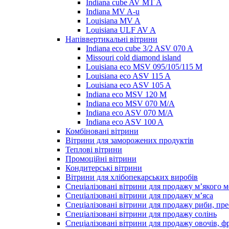
Indiana cube AV MT A
Indiana MV A-u
Louisiana MV A
Louisiana ULF AV A
Напіввертикальні вітрини
Indiana eco cube 3/2 ASV 070 A
Missouri cold diamond island
Louisiana eco MSV 095/105/115 M
Louisiana eco ASV 115 A
Louisiana eco ASV 105 A
Indiana eco MSV 120 M
Indiana eco MSV 070 M/A
Indiana eco ASV 070 M/A
Indiana eco ASV 100 A
Комбіновані вітрини
Вітрини для заморожених продуктів
Теплові вітрини
Промоційні вітрини
Кондитерські вітрини
Вітрини для хлібопекарських виробів
Спеціалізовані вітрини для продажу м’якого 
Спеціалізовані вітрини для продажу м’яса
Спеціалізовані вітрини для продажу риби, пре
Спеціалізовані вітрини для продажу солінь
Спеціалізовані вітрини для продажу овочів, ф