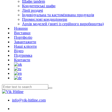
Шафи tandem
Кондитерські шафи
Лінії роздачі
Індивідуальна та кастомізована продукція
Промислові кондиціонери
Архів моделей (зняті із серійного виробництва)
Новини
Виставки
Портфоліо
Завантажити
Наші клієнти
Відео
Підтримка
Контакти
info@vik-hitline.com