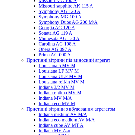
Missouri MC 100 A
Missouri sapphire AK 115 A
Symphony AG 120 A
Symphony MG 100 А
Symphony Duos AG 200 M/A
Georgia AG 120 A
Sonata AG 119 A
Minnesota AG 120 A
Carolina AG 108 A
Opera AG 097 A
Prima AG 090 A
Пристінні вітрини під виносний агрегат
Louisiana 5 MV M
Louisiana LF MV M
Louisiana ULF MV M
Louisiana roll-in MV M
Indiana 3/2 MV M
Indiana optima MV M
Indiana MV M/A
Indiana eco MV M
Пристінні вітрини з вбудованим агрегатом
Indiana medium AV M/A
Indiana eco medium AV M/A
Indiana cube AV MT A
Indiana MV A-u