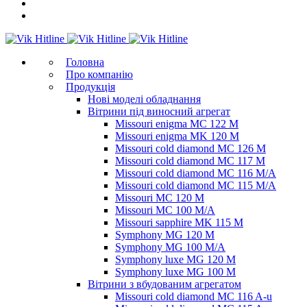
Головна
Про компанію
Продукція
Нові моделі обладнання
Вітрини під виносний агрегат
Missouri enigma MC 122 M
Missouri enigma MK 120 M
Missouri cold diamond MC 126 M
Missouri cold diamond MC 117 M
Missouri cold diamond MC 116 M/A
Missouri cold diamond MC 115 M/A
Missouri MC 120 M
Missouri MC 100 M/A
Missouri sapphire MK 115 M
Symphony MG 120 M
Symphony MG 100 M/А
Symphony luxe MG 120 M
Symphony luxe MG 100 M
Вітрини з вбудованим агрегатом
Missouri cold diamond MC 116 A-u