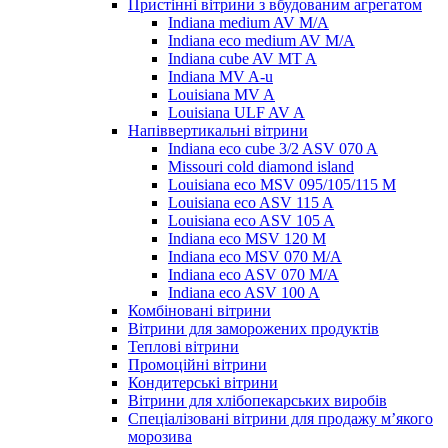
Пристінні вітрини з вбудованим агрегатом
Indiana medium AV M/A
Indiana eco medium AV M/A
Indiana cube AV MT A
Indiana MV A-u
Louisiana MV A
Louisiana ULF AV A
Напіввертикальні вітрини
Indiana eco cube 3/2 ASV 070 A
Missouri cold diamond island
Louisiana eco MSV 095/105/115 M
Louisiana eco ASV 115 A
Louisiana eco ASV 105 A
Indiana eco MSV 120 M
Indiana eco MSV 070 M/A
Indiana eco ASV 070 M/A
Indiana eco ASV 100 A
Комбіновані вітрини
Вітрини для заморожених продуктів
Теплові вітрини
Промоційні вітрини
Кондитерські вітрини
Вітрини для хлібопекарських виробів
Спеціалізовані вітрини для продажу м’якого
морозива