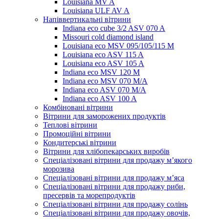
Louisiana MV A
Louisiana ULF AV A
Напіввертикальні вітрини
Indiana eco cube 3/2 ASV 070 A
Missouri cold diamond island
Louisiana eco MSV 095/105/115 M
Louisiana eco ASV 115 A
Louisiana eco ASV 105 A
Indiana eco MSV 120 M
Indiana eco MSV 070 M/A
Indiana eco ASV 070 M/A
Indiana eco ASV 100 A
Комбіновані вітрини
Вітрини для заморожених продуктів
Теплові вітрини
Промоційні вітрини
Кондитерські вітрини
Вітрини для хлібопекарських виробів
Спеціалізовані вітрини для продажу м’якого
морозива
Спеціалізовані вітрини для продажу м’яса
Спеціалізовані вітрини для продажу риби,
пресервів та морепродуктів
Спеціалізовані вітрини для продажу солінь
Спеціалізовані вітрини для продажу овочів,