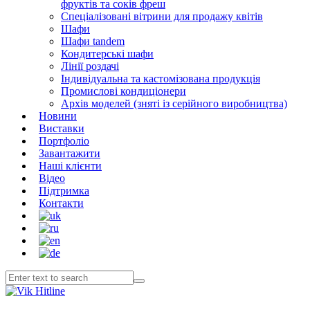
фруктів та соків фреш
Спеціалізовані вітрини для продажу квітів
Шафи
Шафи tandem
Кондитерські шафи
Лінії роздачі
Індивідуальна та кастомізована продукція
Промислові кондиціонери
Архів моделей (зняті із серійного виробництва)
Новини
Виставки
Портфоліо
Завантажити
Наші клієнти
Відео
Підтримка
Контакти