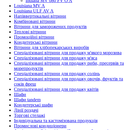
Indiana MV 080 FV O A
Louisiana MV A
Louisiana ULF AV A
Напіввертикальні вітрини
Комбіновані вітрини
Вітрини для заморожених продуктів
Теплові вітрини
Промоційні вітрини
Кондитерські вітрини
Вітрини для хлібопекарських виробів
Спеціалізовані вітрини для продажу м'якого морозива
Спеціалізовані вітрини для продажу м'яса
Спеціалізовані вітрини для продажу риби, пресервів та
морепродуктів
Спеціалізовані вітрини для продажу солінь
Спеціалізовані вітрини для продажу овочів, фруктів та
соків фреш
Спеціалізовані вітрини для продажу квітів
Шафи
Шафи tandem
Кондитерські шафи
Лінії роздачі
Торгові стелажі
Індивідуальна та кастомізована продукція
Промислові кондиціонери