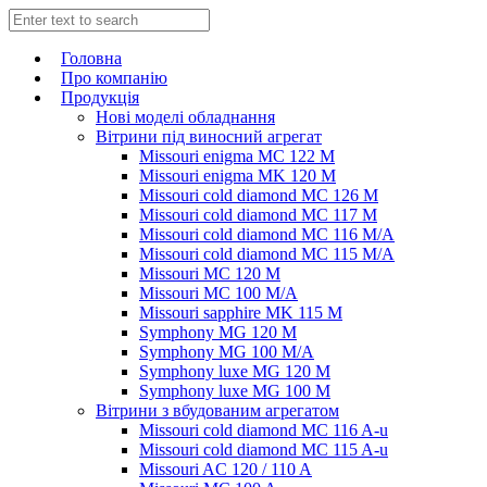
Головна
Про компанію
Продукція
Нові моделі обладнання
Вітрини під виносний агрегат
Missouri enigma MC 122 M
Missouri enigma MK 120 M
Missouri cold diamond MC 126 M
Missouri cold diamond MC 117 M
Missouri cold diamond MC 116 M/A
Missouri cold diamond MC 115 M/A
Missouri MC 120 M
Missouri MC 100 M/A
Missouri sapphire MK 115 M
Symphony MG 120 M
Symphony MG 100 M/А
Symphony luxe MG 120 M
Symphony luxe MG 100 M
Вітрини з вбудованим агрегатом
Missouri cold diamond MC 116 A-u
Missouri cold diamond MC 115 A-u
Missouri AC 120 / 110 A