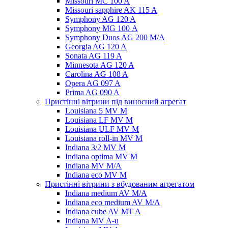
Missouri MC 100 A
Missouri sapphire AK 115 A
Symphony AG 120 A
Symphony MG 100 А
Symphony Duos AG 200 M/A
Georgia AG 120 A
Sonata AG 119 A
Minnesota AG 120 A
Carolina AG 108 A
Opera AG 097 A
Prima AG 090 A
Пристінні вітрини під виносний агрегат
Louisiana 5 MV M
Louisiana LF MV M
Louisiana ULF MV M
Louisiana roll-in MV M
Indiana 3/2 MV M
Indiana optima MV M
Indiana MV M/A
Indiana eco MV M
Пристінні вітрини з вбудованим агрегатом
Indiana medium AV M/A
Indiana eco medium AV M/A
Indiana cube AV MT A
Indiana MV A-u