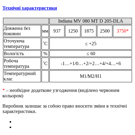
Технічні характеристики
Indiana MV 080 MT D 205-DLA
Довжина без
мм
937
1250
1875
2500
3750*
боковин
Оточуюча
˚С
≤ +25
температура
Вологість
%
≤ 60
Робоча
˚С
-1…+1/0…+2/+2…+4/+4…+6
температура
Температурний
М1/М2/Н1
клас
*
– необхідне додаткове узгодження (виділено червоним
кольором)
Виробник залишає за собою право вносити зміни в технічні
характеристики.