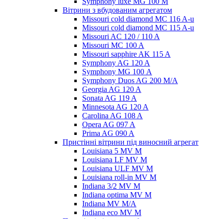
Symphony luxe MG 100 M
Вітрини з вбудованим агрегатом
Missouri cold diamond MC 116 A-u
Missouri cold diamond MC 115 A-u
Missouri AC 120 / 110 A
Missouri MC 100 A
Missouri sapphire AK 115 A
Symphony AG 120 A
Symphony MG 100 А
Symphony Duos AG 200 M/A
Georgia AG 120 A
Sonata AG 119 A
Minnesota AG 120 A
Carolina AG 108 A
Opera AG 097 A
Prima AG 090 A
Пристінні вітрини під виносний агрегат
Louisiana 5 MV M
Louisiana LF MV M
Louisiana ULF MV M
Louisiana roll-in MV M
Indiana 3/2 MV M
Indiana optima MV M
Indiana MV M/A
Indiana eco MV M