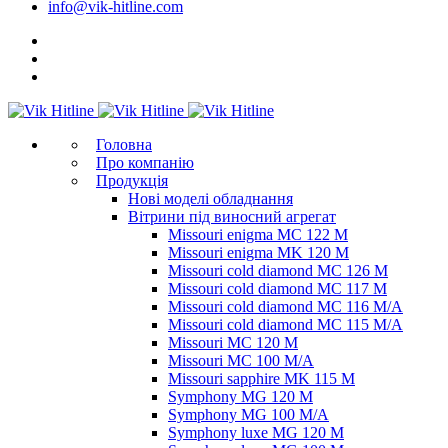
info@vik-hitline.com
Головна
Про компанію
Продукція
Нові моделі обладнання
Вітрини під виносний агрегат
Missouri enigma MC 122 M
Missouri enigma MK 120 M
Missouri cold diamond MC 126 M
Missouri cold diamond MC 117 M
Missouri cold diamond MC 116 M/A
Missouri cold diamond MC 115 M/A
Missouri MC 120 M
Missouri MC 100 M/A
Missouri sapphire MK 115 M
Symphony MG 120 M
Symphony MG 100 M/А
Symphony luxe MG 120 M