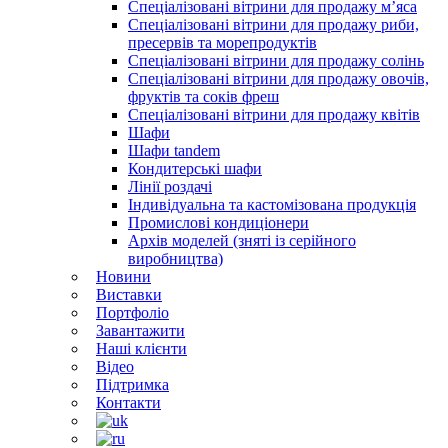
Спеціалізовані вітрини для продажу м’яса
Спеціалізовані вітрини для продажу риби,
пресервів та морепродуктів
Спеціалізовані вітрини для продажу солінь
Спеціалізовані вітрини для продажу овочів,
фруктів та соків фреш
Спеціалізовані вітрини для продажу квітів
Шафи
Шафи tandem
Кондитерські шафи
Лінії роздачі
Індивідуальна та кастомізована продукція
Промислові кондиціонери
Архів моделей (зняті із серійного
виробництва)
Новини
Виставки
Портфоліо
Завантажити
Наші клієнти
Відео
Підтримка
Контакти