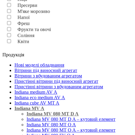
Пресерви
М'яке морозиво
Напої
Фреш
Фрукти та овочі
Соління
Квіти
Продукція
Нові моделі обладнання
Вітрини під виносний агрегат
Вітрини з вбудованим агрегатом
Пристінні вітрини під виносний агрегат
Пристінні вітрини з вбудованим агрегатом
Indiana medium AV A
Indiana eco medium AV A
Indiana cube AV MT A
Indiana MV A
Indiana MV 080 MT D A
Indiana MV 080 MT D A – кутовий елемент
Indiana MV 080 MT O A
Indiana MV 080 MT O A – кутовий елемент