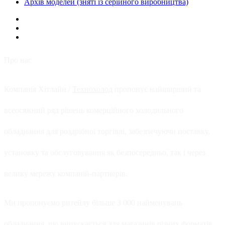
Архів моделей (зняті із серійного виробництва)
Про нас
Компанія Хітлайн /
Технохолод
пропонує найширший та
всеосяжний ряд рішень комерційного холодильного
обладнання для роздрібної торгівлі, забезпечуючи поставку,
установку та обслуговування як безпосередньо, так і через
велику мережу компаній-партнерів.
Ми пропонуємо ритейлу більше 3 000 найменувань
обладнання, що випускається для магазинів різних форматів.