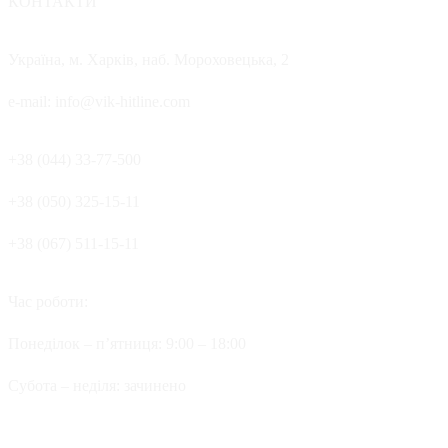
КОНТАКТИ
Україна, м. Харків, наб. Мороховецька, 2
e-mail: info@vik-hitline.com
+38 (044) 33-77-500
+38 (050) 325-15-11
+38 (067) 511-15-11
Час роботи:
Понеділок – п’ятниця: 9:00 – 18:00
Cубота – неділя: зачинено
Офіційні представництва та дилерів компанії Хітлайн в