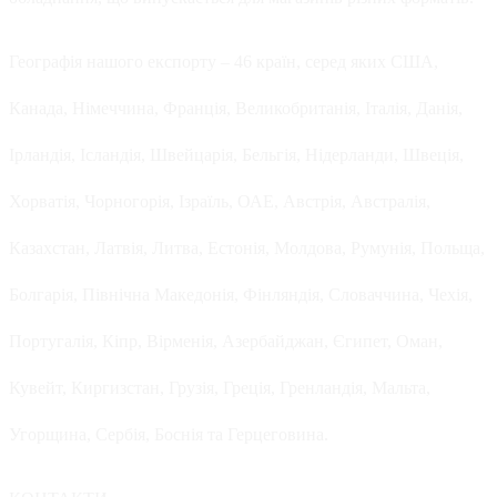
Географія нашого експорту – 46 країн, серед яких США,
Канада, Німеччина, Франція, Великобританія, Італія, Данія,
Ірландія, Ісландія, Швейцарія, Бельгія, Нідерланди, Швеція,
Хорватія, Чорногорія, Ізраїль, ОАЕ, Австрія, Австралія,
Казахстан, Латвія, Литва, Естонія, Молдова, Румунія, Польща,
Болгарія, Північна Македонія, Фінляндія, Словаччина, Чехія,
Португалія, Кіпр, Вірменія, Азербайджан, Єгипет, Оман,
Кувейт, Киргизстан, Грузія, Греція, Гренландія, Мальта,
Угорщина, Сербія, Боснія та Герцеговина.