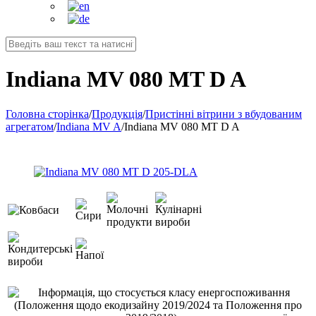
Indiana MV 080 MT D A
Головна сторінка
/
Продукція
/
Пристінні вітрини з вбудованим
агрегатом
/
Indiana MV A
/
Indiana MV 080 MT D A