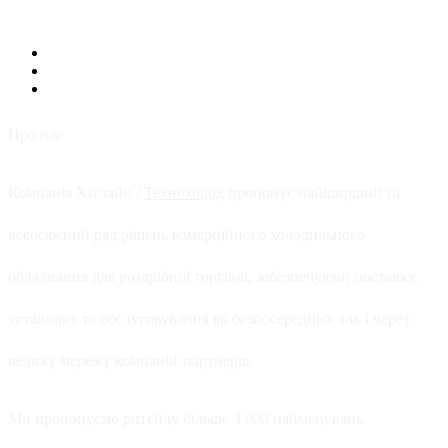
Про нас
Компанія Хітлайн /
Технохолод
пропонує найширший та
всеосяжний ряд рішень комерційного холодильного
обладнання для роздрібної торгівлі, забезпечуючи поставку,
установку та обслуговування як безпосередньо, так і через
велику мережу компаній-партнерів.
Ми пропонуємо ритейлу більше 3 000 найменувань