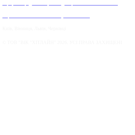
Офіційні представництва та дилерів компанії Хітлайн в
Україні можна знайти в наступних містах:
Київ, Вінниця, Львів, Чернівці
© ТОВ "ВІК "ХІТЛАЙН" 2026. УСІ ПРАВА ЗАХИЩЕНІ