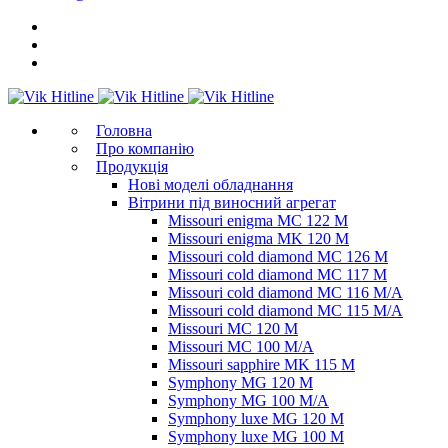
Головна
Про компанію
Продукція
Нові моделі обладнання
Вітрини під виносний агрегат
Missouri enigma MC 122 M
Missouri enigma MK 120 M
Missouri cold diamond MC 126 M
Missouri cold diamond MC 117 M
Missouri cold diamond MC 116 M/A
Missouri cold diamond MC 115 M/A
Missouri MC 120 M
Missouri MC 100 M/A
Missouri sapphire MK 115 M
Symphony MG 120 M
Symphony MG 100 M/А
Symphony luxe MG 120 M
Symphony luxe MG 100 M