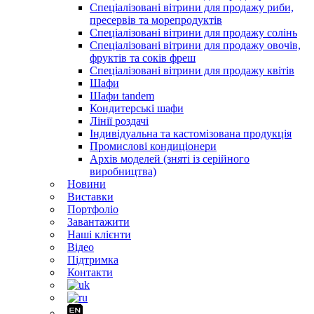
Спеціалізовані вітрини для продажу риби,
пресервів та морепродуктів
Спеціалізовані вітрини для продажу солінь
Спеціалізовані вітрини для продажу овочів,
фруктів та соків фреш
Спеціалізовані вітрини для продажу квітів
Шафи
Шафи tandem
Кондитерські шафи
Лінії роздачі
Індивідуальна та кастомізована продукція
Промислові кондиціонери
Архів моделей (зняті із серійного
виробництва)
Новини
Виставки
Портфоліо
Завантажити
Наші клієнти
Відео
Підтримка
Контакти