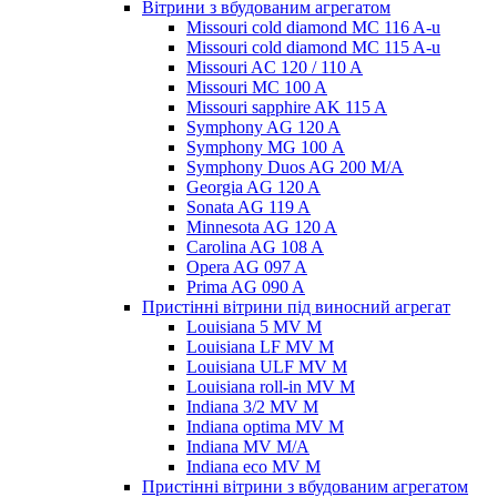
Вітрини з вбудованим агрегатом
Missouri cold diamond MC 116 A-u
Missouri cold diamond MC 115 A-u
Missouri AC 120 / 110 A
Missouri MC 100 A
Missouri sapphire AK 115 A
Symphony AG 120 A
Symphony MG 100 А
Symphony Duos AG 200 M/A
Georgia AG 120 A
Sonata AG 119 A
Minnesota AG 120 A
Carolina AG 108 A
Opera AG 097 A
Prima AG 090 A
Пристінні вітрини під виносний агрегат
Louisiana 5 MV M
Louisiana LF MV M
Louisiana ULF MV M
Louisiana roll-in MV M
Indiana 3/2 MV M
Indiana optima MV M
Indiana MV M/A
Indiana eco MV M
Пристінні вітрини з вбудованим агрегатом