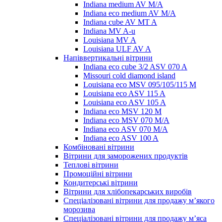
Indiana medium AV M/A
Indiana eco medium AV M/A
Indiana cube AV MT A
Indiana MV A-u
Louisiana MV A
Louisiana ULF AV A
Напіввертикальні вітрини
Indiana eco cube 3/2 ASV 070 A
Missouri cold diamond island
Louisiana eco MSV 095/105/115 M
Louisiana eco ASV 115 A
Louisiana eco ASV 105 A
Indiana eco MSV 120 M
Indiana eco MSV 070 M/A
Indiana eco ASV 070 M/A
Indiana eco ASV 100 A
Комбіновані вітрини
Вітрини для заморожених продуктів
Теплові вітрини
Промоційні вітрини
Кондитерські вітрини
Вітрини для хлібопекарських виробів
Спеціалізовані вітрини для продажу м’якого
морозива
Спеціалізовані вітрини для продажу м’яса