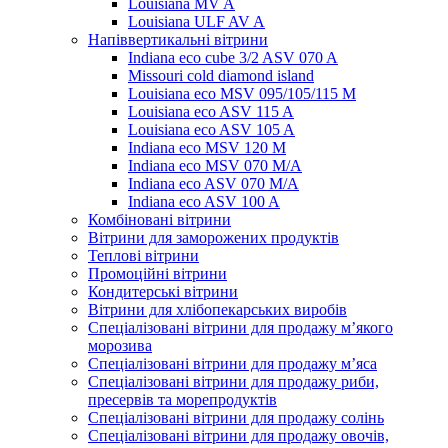
Louisiana MV A
Louisiana ULF AV A
Напіввертикальні вітрини
Indiana eco cube 3/2 ASV 070 A
Missouri cold diamond island
Louisiana eco MSV 095/105/115 M
Louisiana eco ASV 115 A
Louisiana eco ASV 105 A
Indiana eco MSV 120 M
Indiana eco MSV 070 M/A
Indiana eco ASV 070 M/A
Indiana eco ASV 100 A
Комбіновані вітрини
Вітрини для заморожених продуктів
Теплові вітрини
Промоційні вітрини
Кондитерські вітрини
Вітрини для хлібопекарських виробів
Спеціалізовані вітрини для продажу м’якого
морозива
Спеціалізовані вітрини для продажу м’яса
Спеціалізовані вітрини для продажу риби,
пресервів та морепродуктів
Спеціалізовані вітрини для продажу солінь
Спеціалізовані вітрини для продажу овочів,