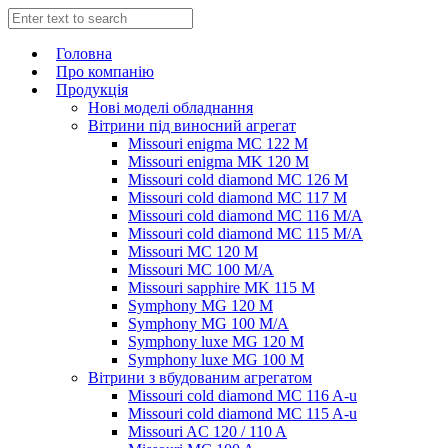
Головна
Про компанію
Продукція
Нові моделі обладнання
Вітрини під виносний агрегат
Missouri enigma MC 122 M
Missouri enigma MK 120 M
Missouri cold diamond MC 126 M
Missouri cold diamond MC 117 M
Missouri cold diamond MC 116 M/A
Missouri cold diamond MC 115 M/A
Missouri MC 120 M
Missouri MC 100 M/A
Missouri sapphire MK 115 M
Symphony MG 120 M
Symphony MG 100 M/А
Symphony luxe MG 120 M
Symphony luxe MG 100 M
Вітрини з вбудованим агрегатом
Missouri cold diamond MC 116 A-u
Missouri cold diamond MC 115 A-u
Missouri AC 120 / 110 A