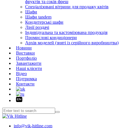
фруктів та соків фреш
Спеціалізовані вітрини для продажу квітів
Шафи
Шафи tandem
Кондитерські шафи
Лінії роздачі
Індивідуальна та кастомізована продукція
Промислові кондиціонери
Архів моделей (зняті із серійного виробництва)
Новини
Виставки
Портфоліо
Завантажити
Наші клієнти
Відео
Підтримка
Контакти
info@vik-hitline.com