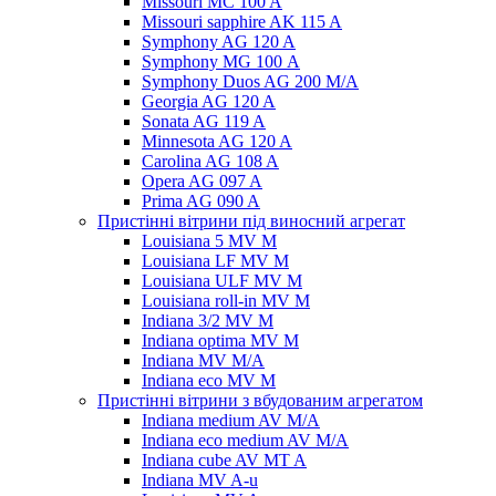
Missouri MC 100 A
Missouri sapphire AK 115 A
Symphony AG 120 A
Symphony MG 100 А
Symphony Duos AG 200 M/A
Georgia AG 120 A
Sonata AG 119 A
Minnesota AG 120 A
Carolina AG 108 A
Opera AG 097 A
Prima AG 090 A
Пристінні вітрини під виносний агрегат
Louisiana 5 MV M
Louisiana LF MV M
Louisiana ULF MV M
Louisiana roll-in MV M
Indiana 3/2 MV M
Indiana optima MV M
Indiana MV M/A
Indiana eco MV M
Пристінні вітрини з вбудованим агрегатом
Indiana medium AV M/A
Indiana eco medium AV M/A
Indiana cube AV MT A
Indiana MV A-u