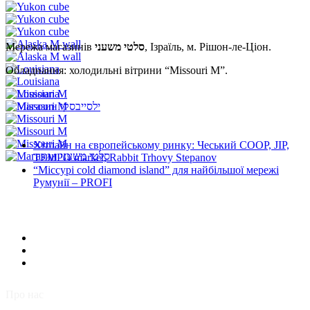
Мережа магазинів
סלטי משעני
, Ізраїль, м. Рішон-ле-Ціон.
Обладнання: холодильні вітрини “Missouri М”.
Хітлайн на європейському ринку: Чеський COOP, JIP,
TEMPO market, Rabbit Trhovy Stepanov
“Міссурі cold diamond island” для найбільшої мережі
Румунії – PROFI
Про нас