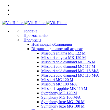
Головна
Про компанію
Продукція
Нові моделі обладнання
Вітрини під виносний агрегат
Missouri enigma MC 122 M
Missouri enigma MK 120 M
Missouri cold diamond MC 126 M
Missouri cold diamond MC 117 M
Missouri cold diamond MC 116 M/A
Missouri cold diamond MC 115 M/A
Missouri MC 120 M
Missouri MC 100 M/A
Missouri sapphire MK 115 M
Symphony MG 120 M
Symphony MG 100 M/А
Symphony luxe MG 120 M
Symphony luxe MG 100 M