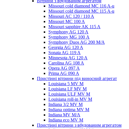
Вітрини з вбудованим агрегатом
Missouri cold diamond MC 116 A-u
Missouri cold diamond MC 115 A-u
Missouri AC 120 / 110 A
Missouri MC 100 A
Missouri sapphire AK 115 A
Symphony AG 120 A
Symphony MG 100 А
Symphony Duos AG 200 M/A
Georgia AG 120 A
Sonata AG 119 A
Minnesota AG 120 A
Carolina AG 108 A
Opera AG 097 A
Prima AG 090 A
Пристінні вітрини під виносний агрегат
Louisiana 5 MV M
Louisiana LF MV M
Louisiana ULF MV M
Louisiana roll-in MV M
Indiana 3/2 MV M
Indiana optima MV M
Indiana MV M/A
Indiana eco MV M
Пристінні вітрини з вбудованим агрегатом