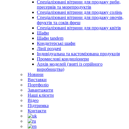
Спеціалізовані вітрини для продажу риби,
пресервів та морепродуктів
Спеціалізовані вітрини для продажу солінь
Спеціалізовані вітрини для продажу овочів,
фруктів та соків фреш
Спеціалізовані вітрини для продажу квітів
Шафи
Шафи tandem
Кондитерські шафи
Лінії роздачі
Індивідуальна та кастомізована продукція
Промислові кондиціонери
Архів моделей (зняті із серійного
виробництва)
Новини
Виставки
Портфоліо
Завантажити
Наші клієнти
Відео
Підтримка
Контакти