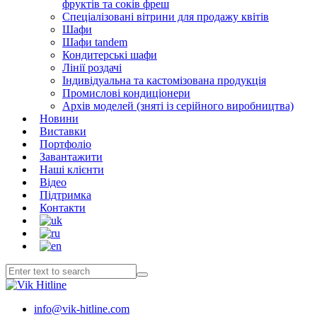
фруктів та соків фреш
Спеціалізовані вітрини для продажу квітів
Шафи
Шафи tandem
Кондитерські шафи
Лінії роздачі
Індивідуальна та кастомізована продукція
Промислові кондиціонери
Архів моделей (зняті із серійного виробництва)
Новини
Виставки
Портфоліо
Завантажити
Наші клієнти
Відео
Підтримка
Контакти
info@vik-hitline.com