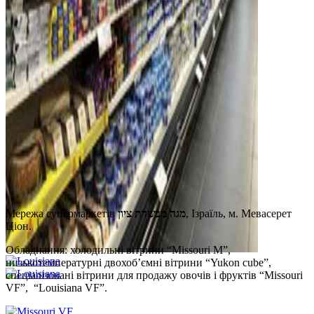
Мережа супермаркетів
מגה מבשרת ציון
, Ізраїль, м. Мевасерет
Ціон.
Обладнання: холодильні вітрини “Missouri M”,
низькотемпературні двохоб’ємні вітрини “Yukon cube”,
спеціалізовані вітрини для продажу овочів і фруктів “Missouri
VF”, “Louisiana VF”.