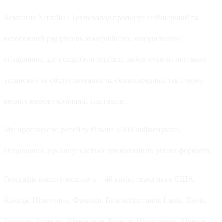
Компанія Хітлайн /
Технохолод
пропонує найширший та
всеосяжний ряд рішень комерційного холодильного
обладнання для роздрібної торгівлі, забезпечуючи поставку,
установку та обслуговування як безпосередньо, так і через
велику мережу компаній-партнерів.
Ми пропонуємо ритейлу більше 3 000 найменувань
обладнання, що випускається для магазинів різних форматів.
Географія нашого експорту – 46 країн, серед яких США,
Канада, Німеччина, Франція, Великобританія, Італія, Данія,
Ірландія, Ісландія, Швейцарія, Бельгія, Нідерланди, Швеція,