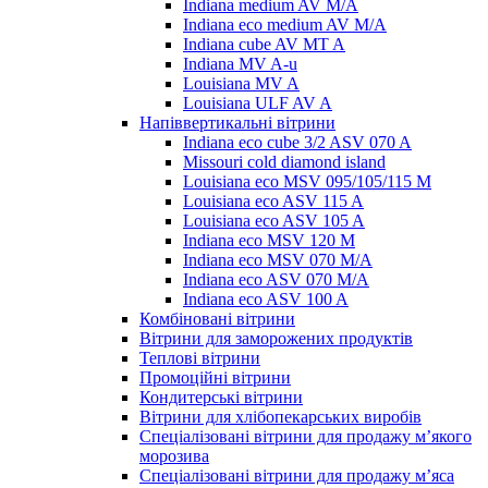
Indiana medium AV M/A
Indiana eco medium AV M/A
Indiana cube AV MT A
Indiana MV A-u
Louisiana MV A
Louisiana ULF AV A
Напіввертикальні вітрини
Indiana eco cube 3/2 ASV 070 A
Missouri cold diamond island
Louisiana eco MSV 095/105/115 M
Louisiana eco ASV 115 A
Louisiana eco ASV 105 A
Indiana eco MSV 120 M
Indiana eco MSV 070 M/A
Indiana eco ASV 070 M/A
Indiana eco ASV 100 A
Комбіновані вітрини
Вітрини для заморожених продуктів
Теплові вітрини
Промоційні вітрини
Кондитерські вітрини
Вітрини для хлібопекарських виробів
Спеціалізовані вітрини для продажу м’якого
морозива
Спеціалізовані вітрини для продажу м’яса