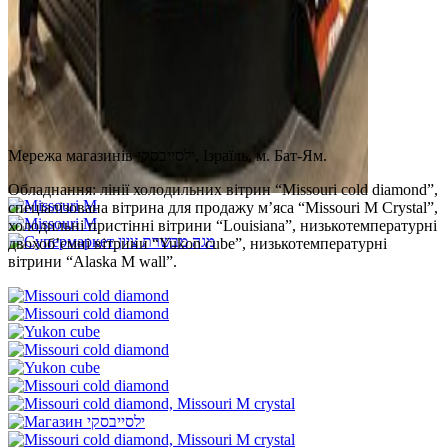
Мережа магазинів ילסייבסקי, Ізраїль, м. Бат-Ям.
Обладнання: лінії холодильних вітрин “Missouri cold diamond”,
спеціалізована вітрина для продажу м’яса “Missouri M Сrystal”,
холодильні пристінні вітрини “Louisiana”, низькотемпературні
двохоб’ємні вітрини “Yukon cube”, низькотемпературні
вітрини “Alaska М wall”.