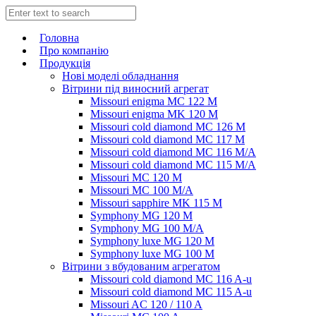
Головна
Про компанію
Продукція
Нові моделі обладнання
Вітрини під виносний агрегат
Missouri enigma MC 122 M
Missouri enigma MK 120 M
Missouri cold diamond MC 126 M
Missouri cold diamond MC 117 M
Missouri cold diamond MC 116 M/A
Missouri cold diamond MC 115 M/A
Missouri MC 120 M
Missouri MC 100 M/A
Missouri sapphire MK 115 M
Symphony MG 120 M
Symphony MG 100 M/А
Symphony luxe MG 120 M
Symphony luxe MG 100 M
Вітрини з вбудованим агрегатом
Missouri cold diamond MC 116 A-u
Missouri cold diamond MC 115 A-u
Missouri AC 120 / 110 A