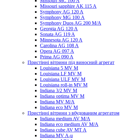
Missouri MC 100 A
Missouri sapphire AK 115 A
Symphony AG 120 A
Symphony MG 100 А
Symphony Duos AG 200 M/A
Georgia AG 120 A
Sonata AG 119 A
Minnesota AG 120 A
Carolina AG 108 A
Opera AG 097 A
Prima AG 090 A
Пристінні вітрини під виносний агрегат
Louisiana 5 MV M
Louisiana LF MV M
Louisiana ULF MV M
Louisiana roll-in MV M
Indiana 3/2 MV M
Indiana optima MV M
Indiana MV M/A
Indiana eco MV M
Пристінні вітрини з вбудованим агрегатом
Indiana medium AV M/A
Indiana eco medium AV M/A
Indiana cube AV MT A
Indiana MV A-u