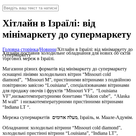
Хітлайн в Ізраїлі: від
мінімаркету до супермаркету
Головна сторінка
/
Новини
/
Хітлайн в Ізраїлі: від мінімаркету до
Хітлайн поставив холодильне обладнання для нових об’єктів
супермаркету
торгових мереж в Ізраїлі.
Магазини різних форматів від мінімаркету до супермаркету
оснащені лініями холодильних вітрин “Missouri cold
diamond”, “Missouri M”, пристінними вітринами з подвійною
повітряною завісою “Louisiana”, спеціалізованами вітринами
для продажу овочів і фруктів “Missouri VF”, “Louisiana
VF”,низькотемпературними бонетами “Yukon cube”, “Alaska
М wall” і низькотемпературними пристінними вітринами
“Indiana LT “.
Мережа супермаркетів
מעלה אדומים
, Ізраїль, м. Маале-Адумім.
Обладнання: холодильні вітрини “Missouri cold diamond”,
холодильні пристінні вітрини “Louisiana”, “Indiana LT”,