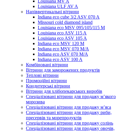
Louisiana MV A
Louisiana ULF AV A
Напіввертикальні вітрини
Indiana eco cube 3/2 ASV 070 A
Missouri cold diamond island
Louisiana eco MSV 095/105/115 M
Louisiana eco ASV 115 A
Louisiana eco ASV 105 A
Indiana eco MSV 120 M
Indiana eco MSV 070 M/A
Indiana eco ASV 070 M/A
Indiana eco ASV 100 A
Комбіновані вітрини
Вітрини для заморожених продуктів
Теплові вітрини
Промоційні вітрини
Кондитерські вітрини
Вітрини для хлібопекарських виробів
Спеціалізовані вітрини для продажу м’якого
морозива
Спеціалізовані вітрини для продажу м’яса
Спеціалізовані вітрини для продажу риби,
пресервів та морепродуктів
Спеціалізовані вітрини для продажу солінь
Спеціалізовані вітрини для продажу овочів,