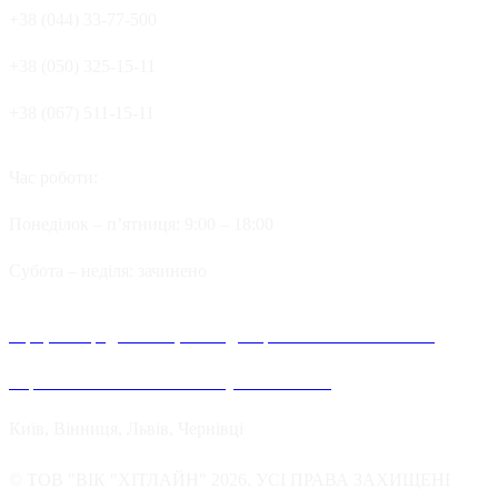
+38 (044) 33-77-500
+38 (050) 325-15-11
+38 (067) 511-15-11
Час роботи:
Понеділок – п’ятниця: 9:00 – 18:00
Cубота – неділя: зачинено
Офіційні представництва та дилерів компанії Хітлайн в
Україні можна знайти в наступних містах:
Київ, Вінниця, Львів, Чернівці
© ТОВ "ВІК "ХІТЛАЙН" 2026. УСІ ПРАВА ЗАХИЩЕНІ