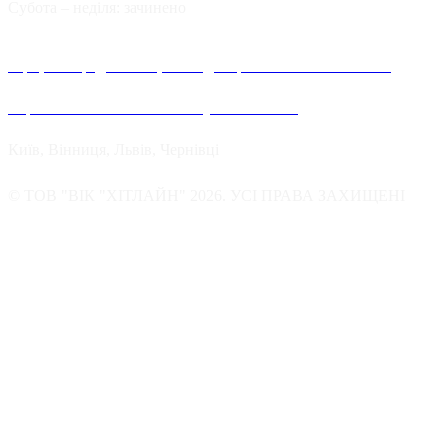
Cубота – неділя: зачинено
Офіційні представництва та дилерів компанії Хітлайн в
Україні можна знайти в наступних містах:
Київ, Вінниця, Львів, Чернівці
© ТОВ "ВІК "ХІТЛАЙН" 2026. УСІ ПРАВА ЗАХИЩЕНІ