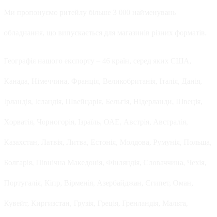
Ми пропонуємо ритейлу більше 3 000 найменувань
обладнання, що випускається для магазинів різних форматів.
Географія нашого експорту – 46 країн, серед яких США,
Канада, Німеччина, Франція, Великобританія, Італія, Данія,
Ірландія, Ісландія, Швейцарія, Бельгія, Нідерланди, Швеція,
Хорватія, Чорногорія, Ізраїль, ОАЕ, Австрія, Австралія,
Казахстан, Латвія, Литва, Естонія, Молдова, Румунія, Польща,
Болгарія, Північна Македонія, Фінляндія, Словаччина, Чехія,
Португалія, Кіпр, Вірменія, Азербайджан, Єгипет, Оман,
Кувейт, Киргизстан, Грузія, Греція, Гренландія, Мальта,