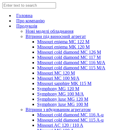
Головна
Про компанію
Продукція
Нові моделі обладнання
Вітрини під виносний агрегат
Missouri enigma MC 122 M
Missouri enigma MK 120 M
Missouri cold diamond MC 126 M
Missouri cold diamond MC 117 M
Missouri cold diamond MC 116 M/A
Missouri cold diamond MC 115 M/A
Missouri MC 120 M
Missouri MC 100 M/A
Missouri sapphire MK 115 M
Symphony MG 120 M
Symphony MG 100 M/А
Symphony luxe MG 120 M
Symphony luxe MG 100 M
Вітрини з вбудованим агрегатом
Missouri cold diamond MC 116 A-u
Missouri cold diamond MC 115 A-u
Missouri AC 120 / 110 A