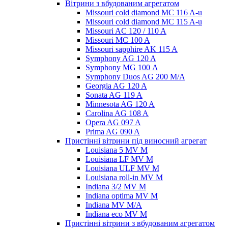
Вітрини з вбудованим агрегатом
Missouri cold diamond MC 116 A-u
Missouri cold diamond MC 115 A-u
Missouri AC 120 / 110 A
Missouri MC 100 A
Missouri sapphire AK 115 A
Symphony AG 120 A
Symphony MG 100 А
Symphony Duos AG 200 M/A
Georgia AG 120 A
Sonata AG 119 A
Minnesota AG 120 A
Carolina AG 108 A
Opera AG 097 A
Prima AG 090 A
Пристінні вітрини під виносний агрегат
Louisiana 5 MV M
Louisiana LF MV M
Louisiana ULF MV M
Louisiana roll-in MV M
Indiana 3/2 MV M
Indiana optima MV M
Indiana MV M/A
Indiana eco MV M
Пристінні вітрини з вбудованим агрегатом