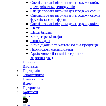
Спеціалізовані вітрини для продажу риби,
пресервів та морепродуктів
Спеціалізовані вітрини для продажу солінь
Спеціалізовані вітрини для продажу овочів,
фруктів та соків фреш
Спеціалізовані вітрини для продажу квітів
Шафи
Шафи tandem
Кондитерські шафи
Лінії роздачі
Індивідуальна та кастомізована продукція
Промислові кондиціонери
Архів моделей (зняті із серійного
виробництва)
Новини
Виставки
Портфоліо
Завантажити
Наші клієнти
Відео
Підтримка
Контакти