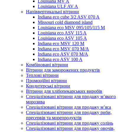
Louisiana MV A
Louisiana ULF AV A
Напіввертикальні вітрини
Indiana eco cube 3/2 ASV 070 A
Missouri cold diamond island
Louisiana eco MSV 095/105/115 M
Louisiana eco ASV 115 A
Louisiana eco ASV 105 A
Indiana eco MSV 120 M
Indiana eco MSV 070 M/A
Indiana eco ASV 070 M/A
Indiana eco ASV 100 A
Комбіновані вітрини
Вітрини для заморожених продуктів
Теплові вітрини
Промоційні вітрини
Кондитерські вітрини
Вітрини для хлібопекарських виробів
Спеціалізовані вітрини для продажу м’якого
морозива
Спеціалізовані вітрини для продажу м’яса
Спеціалізовані вітрини для продажу риби,
пресервів та морепродуктів
Спеціалізовані вітрини для продажу солінь
Спеціалізовані вітрини для продажу овочів,