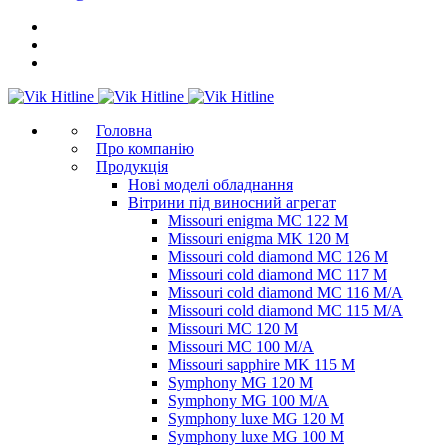
Головна
Про компанію
Продукція
Нові моделі обладнання
Вітрини під виносний агрегат
Missouri enigma MC 122 M
Missouri enigma MK 120 M
Missouri cold diamond MC 126 M
Missouri cold diamond MC 117 M
Missouri cold diamond MC 116 M/A
Missouri cold diamond MC 115 M/A
Missouri MC 120 M
Missouri MC 100 M/A
Missouri sapphire MK 115 M
Symphony MG 120 M
Symphony MG 100 M/А
Symphony luxe MG 120 M
Symphony luxe MG 100 M