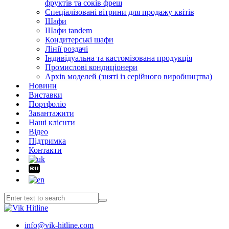
фруктів та соків фреш
Спеціалізовані вітрини для продажу квітів
Шафи
Шафи tandem
Кондитерські шафи
Лінії роздачі
Індивідуальна та кастомізована продукція
Промислові кондиціонери
Архів моделей (зняті із серійного виробництва)
Новини
Виставки
Портфоліо
Завантажити
Наші клієнти
Відео
Підтримка
Контакти
info@vik-hitline.com