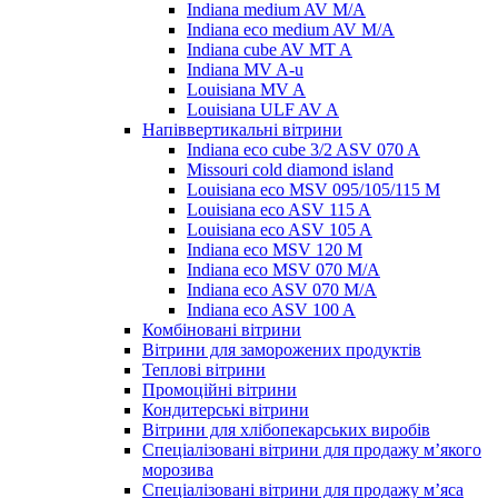
Indiana medium AV M/A
Indiana eco medium AV M/A
Indiana cube AV MT A
Indiana MV A-u
Louisiana MV A
Louisiana ULF AV A
Напіввертикальні вітрини
Indiana eco cube 3/2 ASV 070 A
Missouri cold diamond island
Louisiana eco MSV 095/105/115 M
Louisiana eco ASV 115 A
Louisiana eco ASV 105 A
Indiana eco MSV 120 M
Indiana eco MSV 070 M/A
Indiana eco ASV 070 M/A
Indiana eco ASV 100 A
Комбіновані вітрини
Вітрини для заморожених продуктів
Теплові вітрини
Промоційні вітрини
Кондитерські вітрини
Вітрини для хлібопекарських виробів
Спеціалізовані вітрини для продажу м’якого
морозива
Спеціалізовані вітрини для продажу м’яса