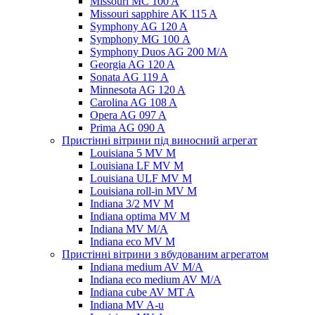
Missouri MC 100 A
Missouri sapphire AK 115 A
Symphony AG 120 A
Symphony MG 100 А
Symphony Duos AG 200 M/A
Georgia AG 120 A
Sonata AG 119 A
Minnesota AG 120 A
Carolina AG 108 A
Opera AG 097 A
Prima AG 090 A
Пристінні вітрини під виносний агрегат
Louisiana 5 MV M
Louisiana LF MV M
Louisiana ULF MV M
Louisiana roll-in MV M
Indiana 3/2 MV M
Indiana optima MV M
Indiana MV M/A
Indiana eco MV M
Пристінні вітрини з вбудованим агрегатом
Indiana medium AV M/A
Indiana eco medium AV M/A
Indiana cube AV MT A
Indiana MV A-u