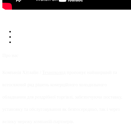
Про нас
Компанія Хітлайн /
Технохолод
пропонує найширший та
всеосяжний ряд рішень комерційного холодильного
обладнання для роздрібної торгівлі, забезпечуючи поставку,
установку та обслуговування як безпосередньо, так і через
велику мережу компаній-партнерів.