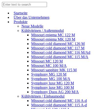
Start­sei­te
Über das Unternehmen
Produkte
Neue Modelle
Kühlvitrinen / Außenmodul
Missouri enigma MC 122 M
Missouri enigma MK 120 M
Missouri cold diamond MC 126 M
Missouri cold diamond MC 117 M
Missouri cold diamond MC 116 M/Ad
Missouri cold diamond MC 115 M/A
Missouri MC 120 M
Missouri MC 100 M/A
Missouri sapphire MK 115 M
Symphony MG 120 M
Symphony MG 100 M/А
Symphony luxe MG 120 M
Symphony luxe MG 100 M
Symphony Duos AG 200 M/A
Kühlvitrinen / Einbaumodul
Missouri cold diamond MC 116 A-d
Missouri cold diamond MC 115 A-d