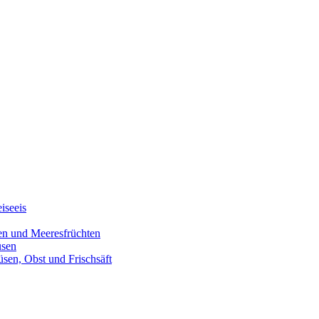
iseeis
den und Meeresfrüchten
üsen
üsen, Obst und Frischsäft