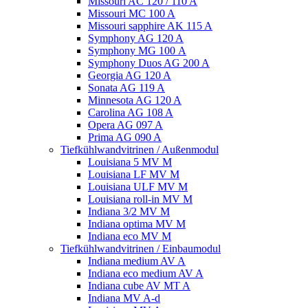
Missouri AC 120 / 110 A
Missouri MC 100 A
Missouri sapphire AK 115 A
Symphony AG 120 A
Symphony MG 100 А
Symphony Duos AG 200 A
Georgia AG 120 A
Sonata AG 119 A
Minnesota AG 120 A
Carolina AG 108 A
Opera AG 097 A
Prima AG 090 A
Tiefkühlwandvitrinen / Außenmodul
Louisiana 5 MV M
Louisiana LF MV M
Louisiana ULF MV M
Louisiana roll-in MV M
Indiana 3/2 MV M
Indiana optima MV M
Indiana eco MV M
Tiefkühlwandvitrinen / Einbaumodul
Indiana medium AV A
Indiana eco medium AV A
Indiana cube AV MT A
Indiana MV A-d