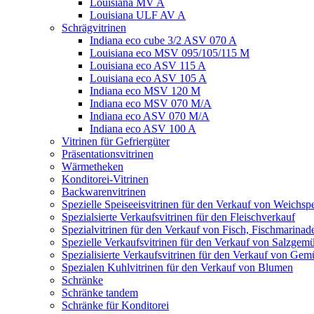
Louisiana MV A
Louisiana ULF AV A
Schrägvitrinen
Indiana eco cube 3/2 ASV 070 A
Louisiana eco MSV 095/105/115 M
Louisiana eco ASV 115 A
Louisiana eco ASV 105 A
Indiana eco MSV 120 M
Indiana eco MSV 070 M/A
Indiana eco ASV 070 M/A
Indiana eco ASV 100 A
Vitrinen für Gefriergüter
Präsentationsvitrinen
Wärmetheken
Konditorei-Vitrinen
Backwarenvitrinen
Spezielle Speiseeisvitrinen für den Verkauf von Weichspe
Spezialsierte Verkaufsvitrinen für den Fleischverkauf
Spezialvitrinen für den Verkauf von Fisch, Fischmarina
Spezielle Verkaufsvitrinen für den Verkauf von Salzgem
Spezialisierte Verkaufsvitrinen für den Verkauf von Gem
Spezialen Kuhlvitrinen für den Verkauf von Blumen
Schränke
Schränke tandem
Schränke für Konditorei