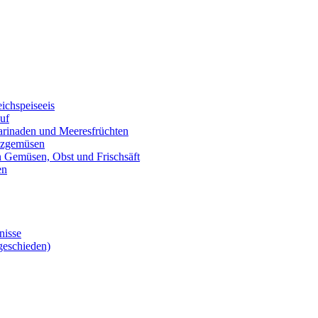
eichspeiseeis
auf
marinaden und Meeresfrüchten
alzgemüsen
on Gemüsen, Obst und Frischsäft
en
nisse
geschieden)