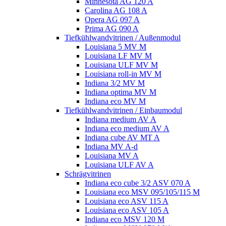
Minnesota AG 120 A
Carolina AG 108 A
Opera AG 097 A
Prima AG 090 A
Tiefkühlwandvitrinen / Außenmodul
Louisiana 5 MV M
Louisiana LF MV M
Louisiana ULF MV M
Louisiana roll-in MV M
Indiana 3/2 MV M
Indiana optima MV M
Indiana eco MV M
Tiefkühlwandvitrinen / Einbaumodul
Indiana medium AV A
Indiana eco medium AV A
Indiana cube AV MT A
Indiana MV A-d
Louisiana MV A
Louisiana ULF AV A
Schrägvitrinen
Indiana eco cube 3/2 ASV 070 A
Louisiana eco MSV 095/105/115 M
Louisiana eco ASV 115 A
Louisiana eco ASV 105 A
Indiana eco MSV 120 M