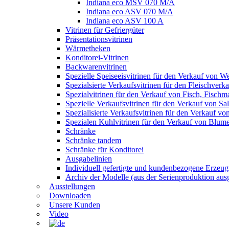
Indiana eco MSV 070 M/A
Indiana eco ASV 070 M/A
Indiana eco ASV 100 A
Vitrinen für Gefriergüter
Präsentationsvitrinen
Wärmetheken
Konditorei-Vitrinen
Backwarenvitrinen
Spezielle Speiseeisvitrinen für den Verkauf von W
Spezialsierte Verkaufsvitrinen für den Fleischverk
Spezialvitrinen für den Verkauf von Fisch, Fisch
Spezielle Verkaufsvitrinen für den Verkauf von S
Spezialisierte Verkaufsvitrinen für den Verkauf v
Spezialen Kuhlvitrinen für den Verkauf von Blum
Schränke
Schränke tandem
Schränke für Konditorei
Ausgabelinien
Individuell gefertigte und kundenbezogene Erzeug
Archiv der Modelle (aus der Serienproduktion aus
Ausstellungen
Downloaden
Unsere Kunden
Video